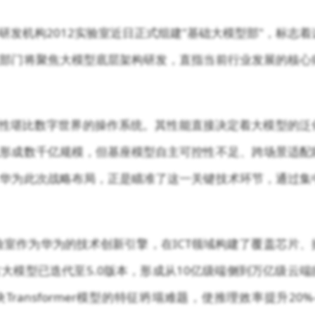
发机构2012实验室近日正式组建"基础大模型部"，标志着
该部门将聚焦大模型底层架构研发，直指当前行业发展的核心
重要性堪比数字世界的操作系统。其性能直接决定着大模型的泛
已形成数千亿规模，但基座模型自主可控性不足、跨场景适配
华为此次战略布局，正是瞄准了这一关键技术环节，通过集
验室作为华为的技术创新引擎，在ICT领域构建了覆盖芯片、
大模型已迭代至5.0版本，形成从10亿级端侧到万亿级云端
ansformer模型的特征坍塌难题，使推理效率提升20%-