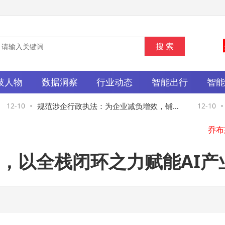
技人物
数据洞察
行业动态
智能出行
智
12-10
规范涉企行政执法：为企业减负增效，铺就
12-10
营商环境优化之路
，以全栈闭环之力赋能AI产