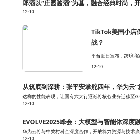
郎酒以“庄园酱酒”为基，融合经典时尚，
12-10
TikTok美国小
战？
平台近日宣布，跨境商家
在设置更合理的资金门
12-10
于保障消费者的购物体
从筑底到深耕：张平安掌舵四年，华为云“算
这样的性能表现，让国有六大行逐渐将核心业务迁移至Gau
12-10
一。从水泥窑炉到钢铁热轧线，从高铁轨道到露天矿山，华
EVOLVE2025峰会：大模型与智能体深
华为云将与中关村科金深度合作，开放算力资源与技术底
12-10
毛细血管。随着生态协同的深化与场景应用的落地，AI