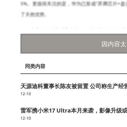
5%。更值得关注的是，华为已形成"昇腾芯片+
了天然优势。
技术突破的背后是持续的人才投入与资源保障
术影响力作为核心筛选标准。公司承诺为顶尖人才
因内容太
据显示，华为近十年研发投入累计突破万亿元大关
技术研发提供了坚实保障。
同类内容
产业影响正在逐步显现。盘古大模型已在30
天源迪科董事长陈友被留置 公司称生产经
券合规服务、气象预测、能源调度等关键领域。基
12-10
动能。值得注意的是，华为开源的70亿参数稠密
雷军携小米17 Ultra本月来袭，影像升级
降低行业创新门槛，推动AI技术普惠化进程。
12-10