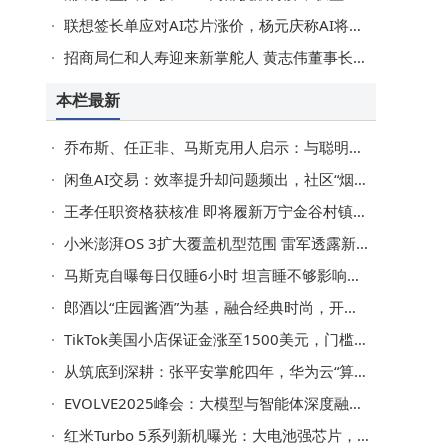
联想签长单应对AI芯片涨价，杨元庆称AI将走向普及无泡沫担忧
招商局仁和人寿迎来新掌舵人 黄志伟董事长任职资格正式获批
本栏最新
乔布斯、任正非、马斯克用人启示：与聪明人共事，方能高效破局创佳绩
闲鱼AI交易：效率提升却问题频出，社区“烟火气”能否留存？
王孝任职资格获核准 即将履新万宁金谷村镇银行董事及董事长之职
小米澎湃OS 3扩大覆盖机型范围 雷军透露新增微信聊天收发动态照片功能
马斯克自曝每日仅睡6小时 坦言睡不够影响认知 旗下员工高强度工作引热议
郎酒以“庄园酱酒”为基，融合经典时尚，开启白酒全球化新征程
TikTok美国小店保证金涨至1500美元，门槛提升卖家如何应对新挑战？
从筑底到深耕：张平安掌舵四年，华为云“算力黑土地”赋能AI新未来
EVOLVE2025峰会：大模型与智能体深度融合，开启产业智能新篇章
红米Turbo 5系列新机曝光：大电池强芯片，或再掀性价比风暴