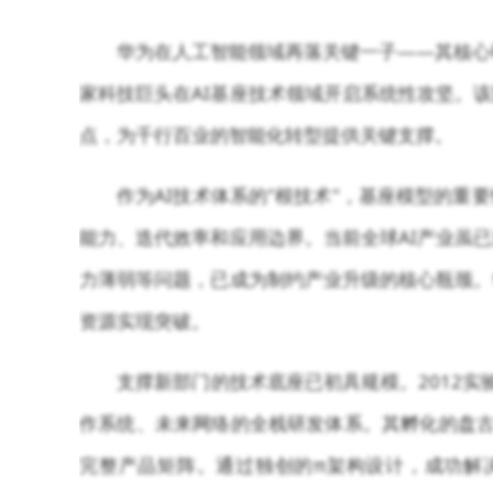
华为在人工智能领域再落关键一子——其核心研
家科技巨头在AI基座技术领域开启系统性攻坚。
点，为千行百业的智能化转型提供关键支撑。
作为AI技术体系的"根技术"，基座模型的
能力、迭代效率和应用边界。当前全球AI产业虽
力薄弱等问题，已成为制约产业升级的核心瓶颈。
资源实现突破。
支撑新部门的技术底座已初具规模。2012实
作系统、未来网络的全栈研发体系。其孵化的盘古
完整产品矩阵。通过独创的π架构设计，成功解决Tr