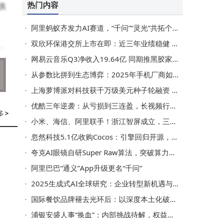
热门内容
供
阿里蚂蚁齐发力AI赛道，“千问”“灵光”共拓个人AI应用新蓝海
双欣环保港交所上市在即：近三年业绩稳健 2025上半年净利达2.81亿
学
网易云音乐Q3净收入19.64亿 同期推黑胶家庭会员及多项福利活动
数
从参数比拼到生态博弈：2025年手机厂商如何以体验破局存量市场？
层
上海萝博派对科技获千万级美元种子轮融资 携手经纬小米等共拓人形机器人新蓝海
优酷三年逆袭：从亏损到三连盈，长视频行业找到可持续发展新路径
多
>
小米、海信、阿里联手！浙江智屏成立，三方广告资源开启协同新篇
证
忽然科技5.1亿收购Cocos：引擎回归开源，AI赋能开启国产引擎新征程
强
夸克AI眼镜自研Super Raw算法，突破算力限制，暗光拍摄画质再升级
阿里巴巴“通义”App升级更名“千问”
步
2025生成式AI全球研究：企业转型新机遇与挑战并存
国际餐饮品牌褪去光环后：以深度本土化破局，读懂中国胃方能赢未来
浦银安盛人事“换血”：内部挑战待解，权益突围路在何方？