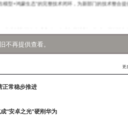
盘古模型+鸿蒙生态"的完整技术闭环，为新部门的技术整合提
。华为近期面向全球启动AI人才招募计划，将科研原创性与
配备顶级算力资源，并提供与全球科学家协作的创新环境。
旧不再提供查看。
，2024年研发费用率维持在15%以上，这种持续投入为底
更
余个行业、500多个场景实现落地应用，覆盖高铁故障检测、
营正常稳步推进
础大模型部的成立将加速技术迭代，为这些应用场景注入更
模型已带动国产大模型生态发展，新部门的技术输出有望进一
或成“安卓之光”硬刚华为