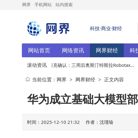
网界
手机网站
站内搜索
科技·商业·财经
网站首页
网络资讯
网界财经
科
滚动资讯
级或
12-10
马斯克确认：三周后奥斯汀特斯拉Robotaxi
当前位置：
网界
网界财经
正文内容
>
>
将撤除安全监督员
华为成立基础大模型部
时间：2025-12-10 21:32
作者：沈瑾瑜