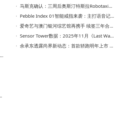
马斯克确认：三周后奥斯汀特斯拉Robotaxi将实现车内无人运营
Pebble Index 01智能戒指来袭：主打语音记事，续航“数年”却无法自行充电
爱奇艺与澳门银河综艺馆再携手 续签三年合作 共绘“演艺之都”新蓝图
Sensor Tower数据：2025年11月《Last War:Survival Game》领跑全球手游收入榜
余承东透露尚界新动态：首款轿跑明年上市 第二款高端轿跑春季亮相
助
第
业