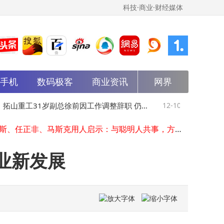
科技·商业·财经媒体
能手机
数码极客
商业资讯
网界
从筑底到深耕：张平安掌舵四年，华为云“算力黑土地”赋能AI新未来
天源迪科董事长陈友被留置 公司称生产经营正常稳步推进
拓山重工31岁副总徐前因工作调整辞职 仍任
12-10
乔布斯、任
雷军携小米17 Ultra本月来袭，影像升级或成“安卓之光”硬刚华为
乔布斯、任正非、马斯克用人启示：与聪明人共事，方能高效破局创佳绩
国际营销部负责人
人共事，方
闲鱼AI交易：效率提升却问题频出，社区“烟火气”能否留存？
王孝任职资格获核准 即将履新万宁金谷村镇银行董事及董事长之职
业新发展
小米澎湃OS 3扩大覆盖机型范围 雷军透露新增微信聊天收发动态照片功能
马斯克自曝每日仅睡6小时 坦言睡不够影响认知 旗下员工高强度工作引热议
郎酒以“庄园酱酒”为基，融合经典时尚，开启白酒全球化新征程
TikTok美国小店保证金涨至1500美元，门槛提升卖家如何应对新挑战？
从筑底到深耕：张平安掌舵四年，华为云“算力黑土地”赋能AI新未来