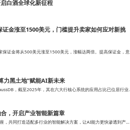
开启白酒全球化新征程
店保证金涨至1500美元，门槛提升卖家如何应对新挑
保证金将从500美元涨至1500美元，涨幅达两倍。提高保证金，意
槛，引导商家更注重长期、稳定的经营，共同维护市场环境，这也有
验。聚焦核心：将资源…
力黑土地”赋能AI新未来
ssDB，截至2025年，其在六大行核心系统的应用占比已位居行业
为云以昇腾 AI 为算力底座、盘古…
度融合，开启产业智能新篇章
座，共同打造适配多行业的智能解决方案，让AI能力更快渗透到产
将真正成为驱动产业变革的核心力量，连接现在与未…