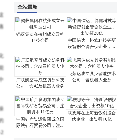
天源迪科董事长陈友被留置 公司称生产经营正常稳步推进
全站最新
这
痛
蚂蚁集团在杭州成立云帆
科技公司
中国信达、协鑫科技等新
设智创企管合伙企业，出
资额20亿
化
能
飞荣达成立具身智能技术
中
广联航空等成立防务科技
公司，含机器人业务
公司，含AI及机器人业务
操
联想等在上海新设创投合
中国矿产资源集团成立国
伙企业，出资额10亿
的
际铁矿石贸易公司，注册
2
资本11亿元