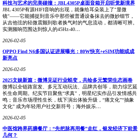
科技与艺术的完美碰撞：JBL4305P桌面音箱开启听觉新境界
JBL 4305P有源HIFI音响的出现，就像给耳朵装上了"显微
镜"——它能捕捉到音乐中那些被普通设备抹去的微妙细节，
从吉他弦的轻微震颤到歌者换气时的气息流动，都清晰可辨。
实测频响范围达到惊人的45Hz-40…
2026-02-05
OPPO Find N6多国认证进展曝光：80W快充+eSIM功能或成
新亮点
2026-02-05
2025文娱新篇：微博见证行业蜕变，共绘多元繁荣生态画卷
微博以全链路宣发、多元互动玩法、品牌共创等，助力综艺延
长生命周期。纪实节目聚焦“求真”，明星纪实作品引发情感共
鸣；音乐市场理性生长，线下演出体验升级，“痛文化”“抽象
文化” 成为年轻用户社交新符号；海外娱乐…
玉健健康总部位于浙江省宁波市，核心业务涵盖植物提取物和
营养强化剂两大领域。其中，植物提取物包括黄酮类、生物碱
2026-02-05
类、多酚类等产品，而营养强化剂则以维生素、矿物质等为
主。这些产品广泛应用于膳食补充剂相关的大健康产业，为下
中医馆跨界药膳餐厅：“先把脉再用餐”走红，银发经济下前景
游企业提供了高质量的原料支持。凭借多元化的产品布局和强
几何？