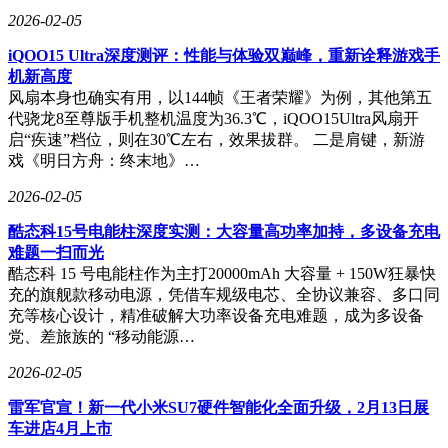
大的技术实力，玉健健康已成为行业内颇具竞争力的企业之
2026-02-05
一。
iQOO15 Ultra深度测评：性能与体验双巅峰，重新诠释游戏手
财务数据显示，玉健健康在报告期内（2022年至2025年上半
机新高度
年）表现出稳健的增长态势。2022年，公司实现营业收入2.85
风扇本身也确实有用，以144帧《王者荣耀》为例，其他第五
亿元，净利润1406.96万元；2023年，营业收入增长至3.14亿
代骁龙8至尊版手机整机温度为36.3℃，iQOO15Ultra风扇开
元，净利润提升至2850.56万元；2024年，公司进一步扩大市
启“疾速”档位，则在30℃左右，效果拔群。 二是肩键，新游
场份额，营业收入达到4.89亿元，净利润跃升至5655.23万元；
戏《明日方舟：终末地》…
2025年上半年，公司实现营业收入2.57亿元，净利润为2801.54
万元。这一系列数据充分体现了玉健健康的经营韧性和市场潜
2026-02-05
力。
酷态科15号电能柱深度实测：大容量高功率加持，多设备充电
难题一扫而光
酷态科 15 号电能柱作为主打20000mAh 大容量 + 150W狂暴快
充的旗舰款移动电源，凭借车规级电芯、全协议兼容、多口同
充等核心设计，精准破解大功率设备充电难题，成为多设备
党、差旅族的 “移动能源…
2026-02-05
雷军官宣！新一代小米SU7硬件智能化全面升级，2月13日展
车进店4月上市