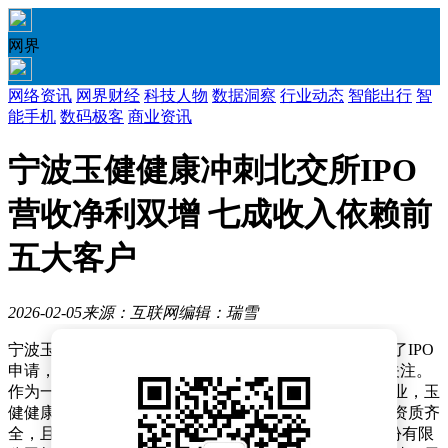
网界
网络资讯
网界财经
科技人物
数据洞察
行业动态
智能出行
智
能手机
数码极客
商业资讯
宁波玉健健康冲刺北交所IPO
营收净利双增 七成收入依赖前
五大客户
2026-02-05
来源：互联网
编辑：瑞雪
宁波玉健健康科技股份有限公司近日正式向北交所提交了IPO
申请，计划募集资金3亿元，这一消息引发了市场广泛关注。
作为一家专注于膳食补充剂原料研发、生产与销售的企业，玉
健健康在行业内具备显著优势，其产品系列丰富、认证资质齐
全，且技术创新能力突出。此次IPO申请由开源证券股份有限