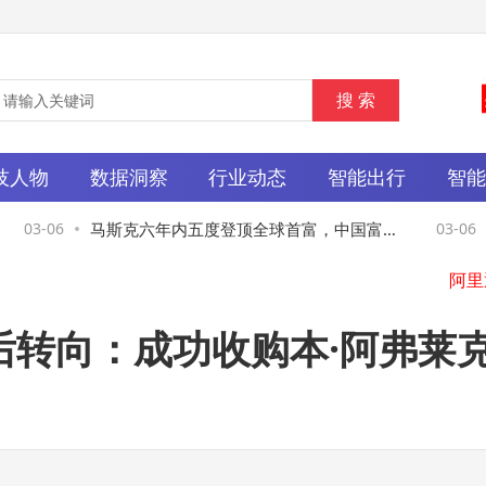
技人物
数据洞察
行业动态
智能出行
智
03-06
马斯克六年内五度登顶全球首富，中国富豪
03-06
榜张一鸣领衔AI新势力
纳后转向：成功收购本·阿弗莱克
具