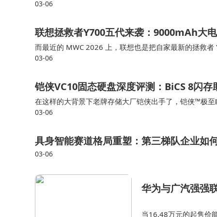
03-06
表示新机“马上登场”。 目前红魔游戏平板 5 Pro 暂未公
联想拯救者Y700五代来袭：9000mAh
而最近的 MWC 2026 上，联想也是把自家最新的拯救
03-06
以为这次联想加入了类似红魔电竞平板3 Pro 的主动风扇
铠侠VC10固态硬盘深度评测：BiCS 8
在这样的大背景下老牌存储大厂铠侠出手了，铠侠™极至瞬速™
03-06
生，其高达10000MB/s 顺序读取速度的 PCIe5.0 规
具身智能赛道格局重塑：第三梯队企业如
03-06
华为与广汽强强联
当16.48万元的起