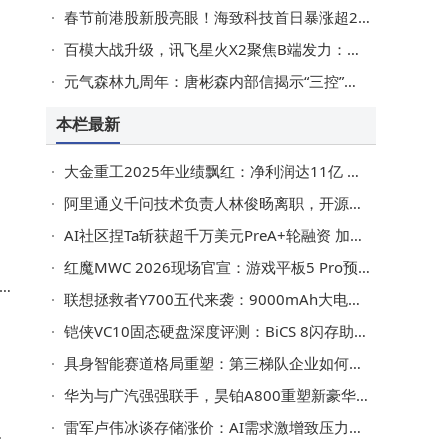
春节前港股新股亮眼！海致科技首日暴涨超260%，百度系创始人团队领航AI赛道
百模大战升级，讯飞星火X2聚焦B端发力：智能体激增，医疗教育成果斐然
元气森林九周年：唐彬森内部信揭示“三控”聚焦，锚定长期稳健发展
本栏最新
卸
大金重工2025年业绩飘红：净利润达11亿 董事长涨薪81万 职工人均16万
阿里通义千问技术负责人林俊旸离职，开源与商业平衡难题引AI圈热议
AI社区捏Ta斩获超千万美元PreA+轮融资 加速全球拓展与产品创新
红魔MWC 2026现场官宣：游戏平板5 Pro预告发布，即将震撼登场
b
联想拯救者Y700五代来袭：9000mAh大电池配骁龙8E5，游戏平板新选择？
域
铠侠VC10固态硬盘深度评测：BiCS 8闪存助力，性能与低温完美平衡
具身智能赛道格局重塑：第三梯队企业如何破局突围？
华为与广汽强强联手，昊铂A800重塑新豪华，定义智能出行新标杆
雷军卢伟冰谈存储涨价：AI需求激增致压力，小米多举措应对保供应
并