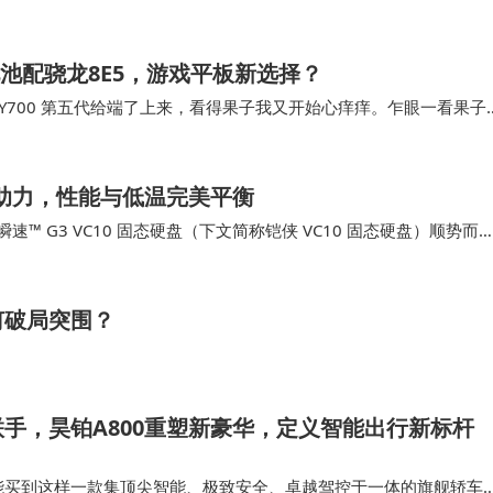
布更多配置信…
大电池配骁龙8E5，游戏平板新选择？
者 Y700 第五代给端了上来，看得果子我又开始心痒痒。乍眼一看果子
散热系统呢？ 好好好，…
闪存助力，性能与低温完美平衡
 G3 VC10 固态硬盘（下文简称铠侠 VC10 固态硬盘）顺势而
格，卖得却和别家…
何破局突围？
手，昊铂A800重塑新豪华，定义智能出行新标杆
售价能买到这样一款集顶尖智能、极致安全、卓越驾控于一体的旗舰轿车