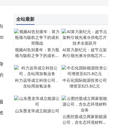
马斯克X平台全面升级创作者订阅服务，多项新功能助力站内变现与运营
全站最新
向
i
视频AI告别童年：算力瓶
AI算力新纪元：超节点架
颈与版权之争下的成长突
构引领光液冷供电芯片技
围战
术全面跃升
身
的
科力远等成立科技公司，
中石化国际能源投资公司
含站用加氢业务
增资至825.8亿元
服
山东墨龙等成立能源公司
效
云图控股成立两家新能源
公司，含生态环境材料业
务