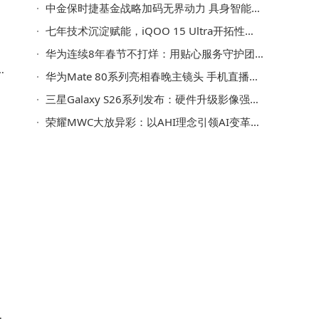
中金保时捷基金战略加码无界动力 具身智能赛道迎来产业资本新动能
七年技术沉淀赋能，iQOO 15 Ultra开拓性能新境为玩家打造极致体验
华为连续8年春节不打烊：用贴心服务守护团圆，科技温暖年味更浓
还
华为Mate 80系列亮相春晚主镜头 手机直播开启广电级轻量化新纪元
三星Galaxy S26系列发布：硬件升级影像强，Galaxy AI打造主动智能新体验
荣耀MWC大放异彩：以AHI理念引领AI变革，重塑终端未来新形态
，