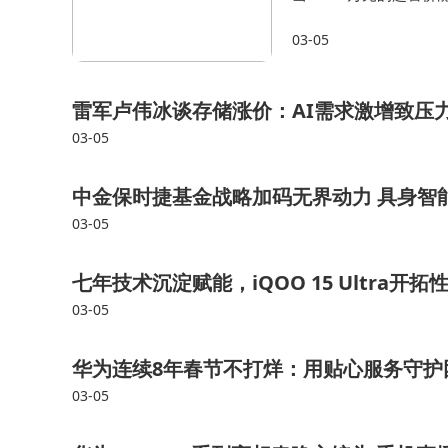
昊铂A800不仅是在
03-05
用更合理的价格，提供
雷军卢伟冰谈存储涨价：AI需求激增致压
03-05
中金保时捷基金战略加码无界动力 具身智
03-05
七年技术沉淀赋能，iQOO 15 Ultra
03-05
华为连续8年春节不打烊：用贴心服务守护
03-05