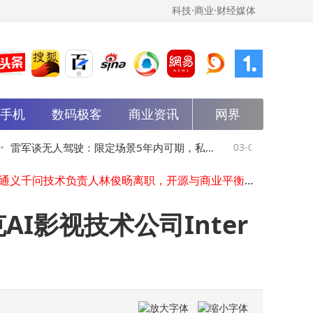
科技·商业·财经媒体
能手机
数码极客
商业资讯
网界
雷军卢伟冰谈存储涨价：AI需求激增致压力，小米多举措应对保供应
马斯克X平台全面升级创作者订阅服务，多项新功能助力站内变现与运营
雷军谈无人驾驶：限定场景5年内可期，私家
03-06
马斯克X
大金重工2025年业绩飘红：净利润达11亿 董事长涨薪81万 职工人均16万
阿里通义千问技术负责人林俊旸离职，开源与商业平衡难题引AI圈热议
车全场景应用尚需时日
新功能助
AI社区捏Ta斩获超千万美元PreA+轮融资 加速全球拓展与产品创新
红魔MWC 2026现场官宣：游戏平板5 Pro预告发布，即将震撼登场
AI影视技术公司Inter
联想拯救者Y700五代来袭：9000mAh大电池配骁龙8E5，游戏平板新选择？
铠侠VC10固态硬盘深度评测：BiCS 8闪存助力，性能与低温完美平衡
身智能赛道格局重塑：第三梯队企业如何破局突围？
华为与广汽强强联手，昊铂A800重塑新豪华，定义智能出行新标杆
雷军卢伟冰谈存储涨价：AI需求激增致压力，小米多举措应对保供应