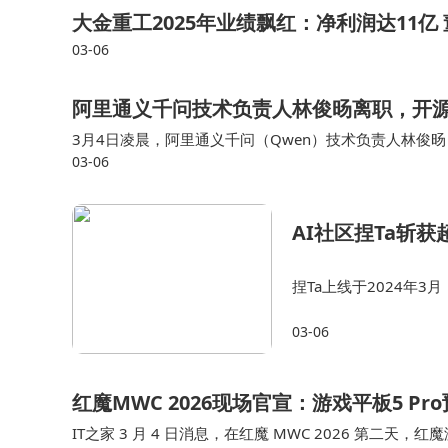
大金重工2025年业绩飘红：净利润达11亿 
03-06
阿里通义千问技术负责人林俊旸离职，开源
3月4日凌晨，阿里通义千问（Qwen）技术负责人林俊旸（J
03-06
任了。 Li在X上提到，在林俊旸的推动下，Qwen原本
AI社区捏Ta斩获
捏Ta上线于2024年3
ili、心动TapTa
03-06
拥有深厚积累。在…
红魔MWC 2026现场官宣：游戏平板5 P
IT之家 3 月 4 日消息，在红魔 MWC 2026 第二