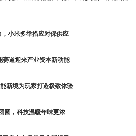
重新定义新豪华标准，更是在向市场传递一个清晰信号：中国品牌有能
融合全球顶尖技术、…
力，小米多举措应对保供应
能赛道迎来产业资本新动能
开拓性能新境为玩家打造极致体验
团圆，科技温暖年味更浓