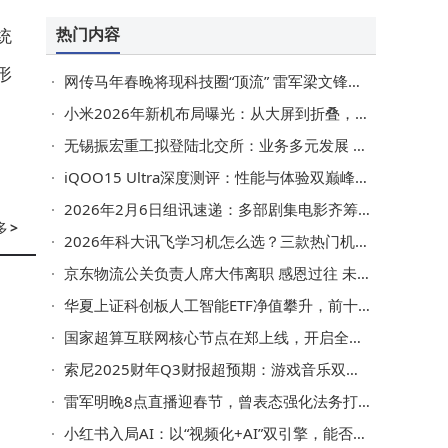
热门内容
统
形
网传马年春晚将现科技圈“顶流” 雷军梁文锋王兴兴或同台引期待
小米2026年新机布局曝光：从大屏到折叠，五大系列覆盖3000元至万元档
无锡振宏重工拟登陆北交所：业务多元发展 财务数据有波动待审
iQOO15 Ultra深度测评：性能与体验双巅峰，重新诠释游戏手机新高度
2026年2月6日组讯速递：多部剧集电影齐筹备，横店成热门拍摄地
多
>
2026年科大讯飞学习机怎么选？三款热门机型全方位对比助你决策
京东物流公关负责人席大伟离职 感恩过往 未来或投身实体科技医疗领域
华夏上证科创板人工智能ETF净值攀升，前十大重仓股持仓情况一览
国家超算互联网核心节点在郑上线，开启全国算力一体化普惠新征程
索尼2025财年Q3财报超预期：游戏音乐双驱动 全年利润展望上调
雷军明晚8点直播迎春节，曾表态强化法务打击抹黑小米黑水军
小红书入局AI：以“视频化+AI”双引擎，能否在竞争中开辟新增长曲线？