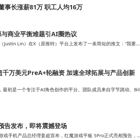
董事长涨薪81万 职工人均16万
与商业平衡难题引AI圈热议
ustin Lin）在X（原推特）平台上发布了一条简短的推文：“我要
可能在新加坡建立技术据点…
超千万美元PreA+轮融资 加速全球拓展与产品创新
月，最初是一个专注于AI角色创作的平台。团队成员来自字节跳动、Bili
p等互联网和游戏知名企业，在AI多模态技术、产品增长和全球社区运营等领
ro预告发布，即将震撼登场
天，红魔游戏手机产品总经理姜超宣布，红魔游戏平板 5Pro正式亮相预告，