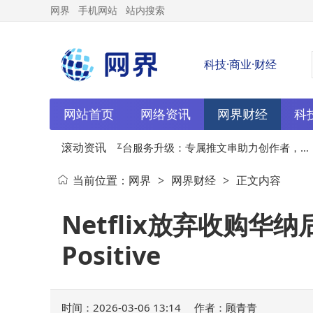
网界
手机网站
站内搜索
科技·商业·财经
网站首页
网络资讯
网界财经
科
滚动资讯
场进
03-06
X平台服务升级：专属推文串助力创作者，站
当前位置：
网界
网界财经
正文内容
>
>
内变现与收益增长双突破
Netflix放弃收购华
Positive
时间：2026-03-06 13:14
作者：顾青青