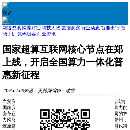
网界
网络资讯
网界财经
科技人物
数据洞察
行业动态
智能出行
智
能手机
数码极客
商业资讯
国家超算互联网核心节点在郑
上线，开启全国算力一体化普
惠新征程
2026-02-06
来源：天脉网
编辑：瑞雪
当复兴号列车以350公里时速跨越山河，中国高铁网络已成为
国家实力的象征。如今，在数字经济浪潮中，一场关于算力的
变革正在悄然展开——如何构建一张覆盖全国、高效协同的算
力网络，成为支撑千行百业智能化转型的关键命题。而郑州，
这座曾因铁路枢纽地位闻名的城市，正以新的身份站在时代舞