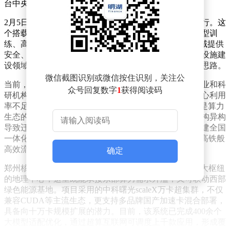
台中央。
2月5日，国家超算互联网核心节点在郑州正式启动试运行。这
个搭载国产万卡超集群的算力枢纽，可支持万亿参数模型训
练、高通量推理等复杂计算场景，为AI for Science等领域提供
安全、普惠的算力支撑。其上线标志着中国在算力基础设施建
设领域迈出关键一步，也为破解算力供需矛盾提供了新思路。
微信截图识别或微信按住识别，关注公
当前，中国算力产业面临结构性矛盾：一方面，中小企业和科
众号回复数字
1
获得阅读码
研机构常因算力不足制约发展；另一方面，部分超算中心利用
率不足50%，存在资源闲置现象。这种供需脱节背后，是算力
生态的碎片化——硬件性能释放依赖全栈优化，软件架构异构
导致迁移成本高，行业解决方案缺失增加应用门槛。构建全国
一体化算力网，正是要打破这种"孤岛效应"，让算力像高铁般
高效流动。
确定
郑州核心节点的布局蕴含战略考量。作为"东数西算"八大枢纽
的地理中心，这里既能承接东部算力需求外溢，又可联动西部
绿色能源基地。项目采用的中科曙光scaleX万卡超集群，不仅
兼容CUDA等主流生态，更支持多品牌国产加速卡混合部署，
具备向十万卡规模扩展的潜力。目前，该系统已完成400余个
大模型适配优化，通过超算互联网可调度上千款应用，形成覆