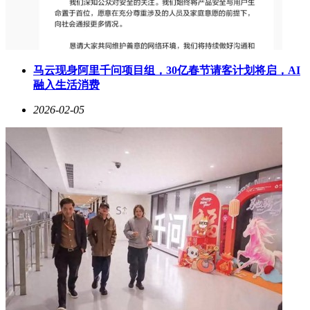
马云现身阿里千问项目组，30亿春节请客计划将启，AI
融入生活消费
2026-02-05