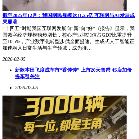
截至2025年12月：我国网民规模达11.25亿 互联网与AI发展成
果显著
“十四五”时期我国互联网发展向“新”向“好”《报告》显示，我
国数字经济规模稳步增长，核心产业增加值占GDP比重提升
至10.5%，产业数字化转型步伐全面提速。生成式人工智能正
加速融入日常生活与生产领域，成为推…
2026-02-05
新款本田飞度成车市“香饽饽” 上市20天售罄 4S店加价
提车引关注
2026-02-05