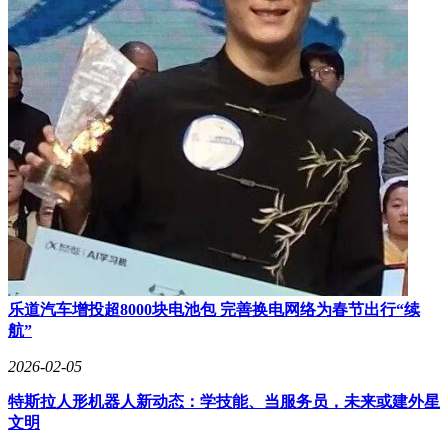
正成为普惠型基础设施，为数字经济高质量发展筑牢根基。
乐道汽车增投超8000块电池包 完善换电网络为春节出行“续
航”
2026-02-05
特斯拉人形机器人新动态：学技能、当服务员，未来或建外星
文明