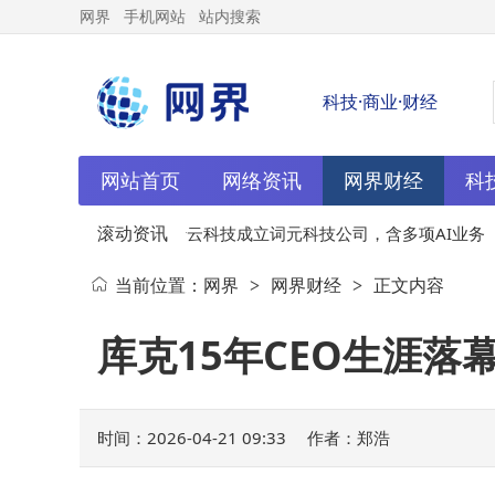
网界
手机网站
站内搜索
科技·商业·财经
网站首页
网络资讯
网界财经
科
滚动资讯
公司
04-21
行云科技成立词元科技公司，含多项AI业务
当前位置：
网界
网界财经
正文内容
>
>
库克15年CEO生涯
时间：2026-04-21 09:33
作者：郑浩