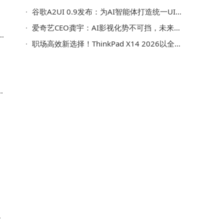
谷歌A2UI 0.9发布：为AI智能体打造统一UI设计标准 助力交互体验升级
爱奇艺CEO龚宇：AI影视化势不可挡，未来真人实拍或成非遗引热议
提
职场高效新选择！ThinkPad X14 2026以全能实力解锁全场景办公新体验
全
吕