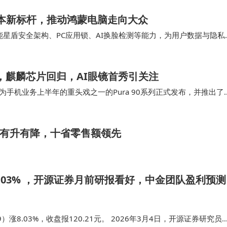
轻薄本新标杆，推动鸿蒙电脑走向大众
备智能星盾安全架构、PC应用锁、AI换脸检测等能力，为用户数据与隐私
状态下30天内仍可定位，降低丢失…
，麒麟芯片回归，AI眼镜首秀引关注
作为手机业务上半年的重头戏之一的Pura 90系列正式发布，并推出了
系列的AI能力等，比如，…
售有升有降，十省零售额领先
.03% ，开源证券月前研报看好，中金团队盈利预测
）涨8.03%，收盘报120.21元。 2026年3月4日，开源证券研究员