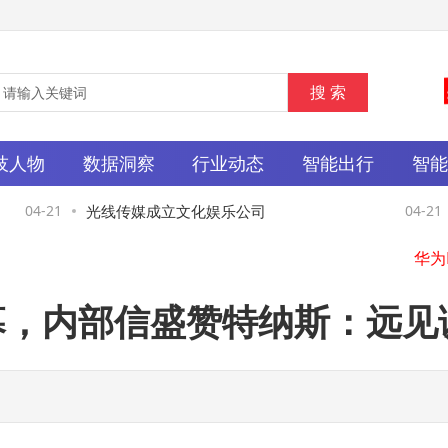
技人物
数据洞察
行业动态
智能出行
智
盛
04-21
光线传媒成立文化娱乐公司
04-21
落幕，内部信盛赞特纳斯：远
盛