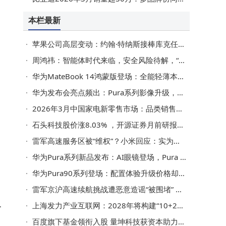
本栏最新
苹果公司高层变动：约翰·特纳斯接棒库克任CEO，库克转任执行董事长
周鸿祎：智能体时代来临，安全风险待解，“安全+AI”成破局关键
华为MateBook 14鸿蒙版登场：全能轻薄本新标杆，推动鸿蒙电脑走向大众
华为发布会亮点频出：Pura系列影像升级，麒麟芯片回归，AI眼镜首秀引关注
2026年3月中国家电新零售市场：品类销售有升有降，十省零售额领先
石头科技股价涨8.03% ，开源证券月前研报看好，中金团队盈利预测也较准
雷军高速服务区被“维权”？小米回应：实为测试记录数据，维权计划显成效
华为Pura系列新品发布：AI眼镜登场，Pura 90未涨价但成本大增，或面临涨价压力
华为Pura90系列登场：配置体验升级价格却降，余承东坦言后期或涨价
雷军京沪高速续航挑战遭恶意造谣“被围堵” 小米官方及车友力证清白
战
上海发力产业互联网：2028年将构建“10+20+X”标杆平台体系
百度旗下基金领衔入股 量坤科技获资本助力拓展AI版图