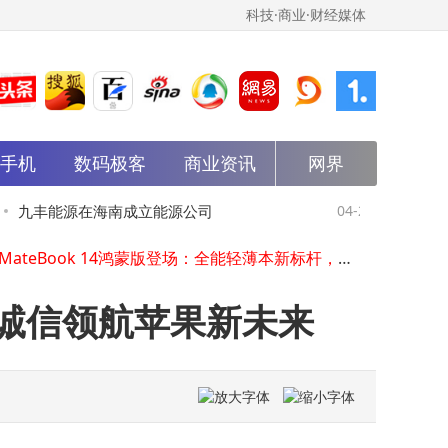
科技·商业·财经媒体
能手机
数码极客
商业资讯
网界
华为Pura90系列登场：配置体验升级价格却降，余承东坦言后期或涨价
合晶微：12年深耕先进封装 领跑AI算力时代封测赛道
苹果公司高层变动：约翰·特纳斯接棒库克任CEO，库克转任执行董事长
九丰能源在海南成立能源公司
04-21
华能国际
周鸿祎：智能体时代来临，安全风险待解，“安全+AI”成破局关键
华为MateBook 14鸿蒙版登场：全能轻薄本新标杆，推动鸿蒙电脑走向大众
1亿
华为发布会亮点频出：Pura系列影像升级，麒麟芯片回归，AI眼镜首秀引关注
2026年3月中国家电新零售市场：品类销售有升有降，十省零售额领先
见诚信领航苹果新未来
石头科技股价涨8.03% ，开源证券月前研报看好，中金团队盈利预测也较准
雷军高速服务区被“维权”？小米回应：实为测试记录数据，维权计划显成效
华为Pura系列新品发布：AI眼镜登场，Pura 90未涨价但成本大增，或面临涨价压力
华为Pura90系列登场：配置体验升级价格却降，余承东坦言后期或涨价
合晶微：12年深耕先进封装 领跑AI算力时代封测赛道