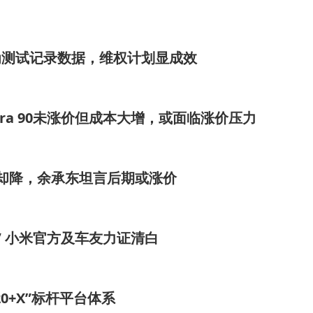
科技的研报《公司信息更新报告：2025Q4收入延续高增，期待盈利
为测试记录数据，维权计划显成效
ura 90未涨价但成本大增，或面临涨价压力
格却降，余承东坦言后期或涨价
” 小米官方及车友力证清白
20+X”标杆平台体系