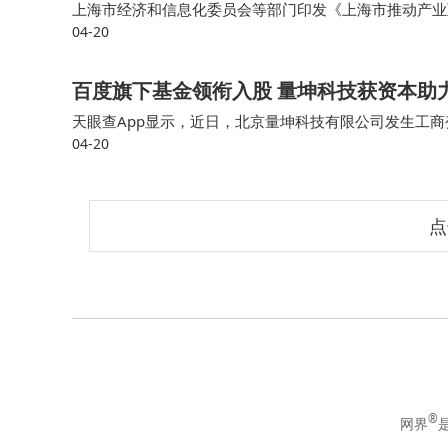
上海市经济和信息化委员会等部门印发《上海市推动产业互
04-20
聚焦新能源汽车、电子信息、集成电路、具身智能、先进
百度旗下基金领衔入股 量坤科技获资本助力
天眼查App显示，近日，北京量坤科技有限公司发生工
04-20
合伙）、北京北工集智创业投资基金合伙企业（有限合伙
点
®
网界