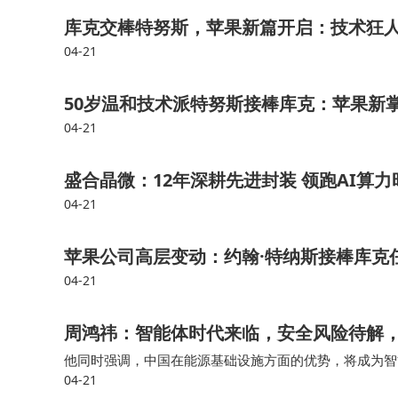
库克交棒特努斯，苹果新篇开启：技术狂
04-21
50岁温和技术派特努斯接棒库克：苹果新
04-21
盛合晶微：12年深耕先进封装 领跑AI算
04-21
苹果公司高层变动：约翰·特纳斯接棒库克
04-21
周鸿祎：智能体时代来临，安全风险待解，“
他同时强调，中国在能源基础设施方面的优势，将成为智能体
04-21
略，在主管部门指导下，积极参与“人工智能+”行动，推