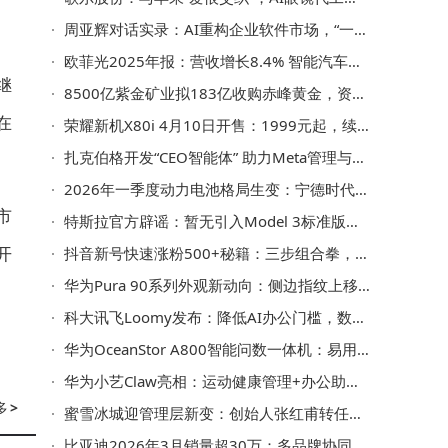
周亚辉对话实录：AI重构企业软件市场，“一人公司”OS成未来新趋势
欧菲光2025年报：营收增长8.4% 智能汽车与新兴领域布局显成效
继
8500亿紫金矿业拟183亿收购赤峰黄金，资本市场反应冷淡，并购挑战重重
在
荣耀新机X80i 4月10日开售：1999元起，续航护眼双升级，入门机市场新选择
扎克伯格开发“CEO智能体” 助力Meta管理与信息获取更高效
2026年一季度动力电池格局生变：宁德时代强势回归，二线厂商分化加剧
市
特斯拉官方辟谣：暂无引入Model 3标准版计划 上海工厂专注现款生产交付
开
抖音新号快速涨粉500+秘籍：三步组合拳，精准引流高效获客
华为Pura 90系列外观新动向：侧边指纹上移，影像配置再升级
科大讯飞Loomy发布：降低AI办公门槛，数据安全与效率双提升
华为OceanStor A800智能问数一体机：易用可信高效，助力企业决策升级
华为小艺Claw亮相：运动健康管理+办公助手，AI助理越用越懂你
多
>
蜜雪冰城迎管理层新变：创始人张红甫转任联席董事长，张渊接任CEO
比亚迪2026年3月销量超30万：多品牌协同发力，海外市场与技术创新双突破