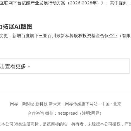
联网平台赋能产业发展行动方案（2026-2028年）》。其中提到
材料等产业链发展需求，发挥产业互联网平…
拓展AI版图
商变更，新增百度旗下三亚百川致新私募股权投资基金合伙企业（有限
）等为股东，同时，注册资本由200万人民币增至…
击查看更多 +
网界 - 新财经 新科技 新未来 - 网界传媒旗下网站 - 中国 · 北京
合作咨询 微信：netspread（注明:网界）
是本公司38类注册商标，是该商标的唯一持有者，未经授本公司授权，严