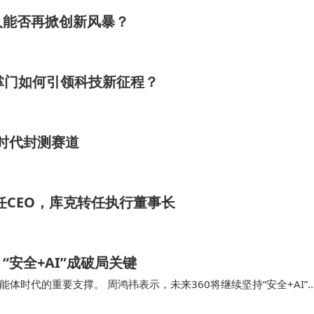
人能否再掀创新风暴？
掌门如何引领科技新征程？
力时代封测赛道
任CEO，库克转任执行董事长
安全+AI”成破局关键
时代的重要支撑。 周鸿祎表示，未来360将继续坚持“安全+AI”
动技术创新与安全治理协同发展，助力互…