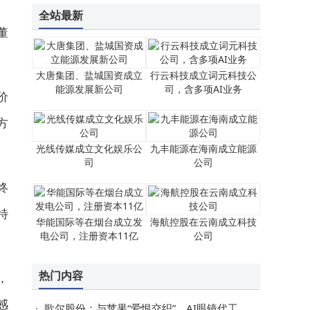
全站最新
董
大唐集团、盐城国资成立
行云科技成立词元科技公
能源发展新公司
司，含多项AI业务
价
方
光线传媒成立文化娱乐公
九丰能源在海南成立能源
司
公司
终
特
华能国际等在烟台成立发
海航控股在云南成立科技
电公司，注册资本11亿
公司
热门内容
，
感
歌尔股份：与苹果“爱恨交织”，AI眼镜代工能否开启新未来？