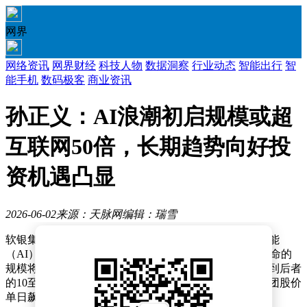
网界
网络资讯
网界财经
科技人物
数据洞察
行业动态
智能出行
智
能手机
数码极客
商业资讯
孙正义：AI浪潮初启规模或超
互联网50倍，长期趋势向好投
资机遇凸显
2026-06-02
来源：天脉网
编辑：瑞雪
软银集团董事长孙正义近日在一场公开活动中对人工智能
（AI）发展前景作出大胆预测。他表示，当前AI技术革命的
规模将远超二十世纪末的互联网浪潮，其影响力可能达到后者
的10至50倍。这一观点引发市场广泛关注，推动软银集团股价
单日飙升14%，孙正义个人财富随之增加超百亿美元。