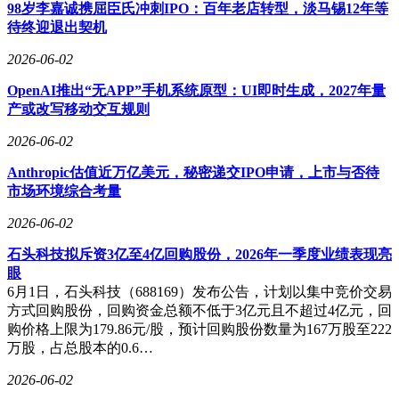
AI领域的战略布局，重点关注具有颠覆性创新潜力的初创公
98岁李嘉诚携屈臣氏冲刺IPO：百年老店转型，淡马锡12年等
司。
待终迎退出契机
2026-06-02
OpenAI推出“无APP”手机系统原型：UI即时生成，2027年量
产或改写移动交互规则
2026-06-02
Anthropic估值近万亿美元，秘密递交IPO申请，上市与否待
市场环境综合考量
2026-06-02
石头科技拟斥资3亿至4亿回购股份，2026年一季度业绩表现亮
眼
6月1日，石头科技（688169）发布公告，计划以集中竞价交易
方式回购股份，回购资金总额不低于3亿元且不超过4亿元，回
购价格上限为179.86元/股，预计回购股份数量为167万股至222
万股，占总股本的0.6…
2026-06-02