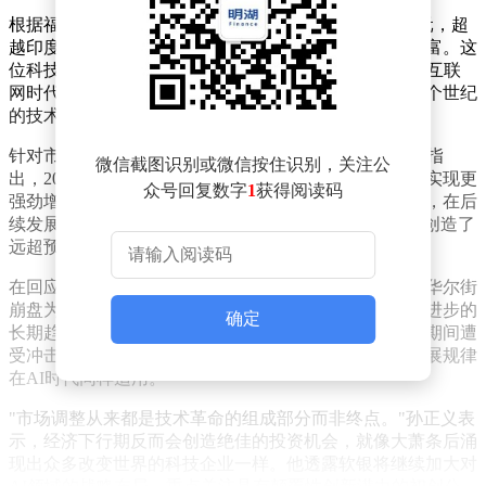
根据福布斯实时富豪榜数据，孙正义身价已达997亿美元，超
越印度两大商业巨头安巴尼与阿达尼，成为亚洲新晋首富。这
位科技投资界传奇人物强调，当前AI发展阶段仅相当于互联
网时代的初级阶段，人类正站在可能持续半个世纪至一个世纪
的技术革命起点。
针对市场对AI泡沫的担忧，孙正义以互联网发展史为鉴指
微信截图识别或微信按住识别，关注公
出，2000年互联网泡沫破裂后，相关产业经过调整反而实现更
众号回复数字
1
获得阅读码
强劲增长。他特别提到，当年泡沫顶峰时期的市值水平，在后
续发展中仅被视为"小山丘"，真正具有价值的企业最终创造了
远超预期的自由现金流。
在回应经济周期对科技投资的影响时，孙正义以1929年华尔街
崩盘为例分析称，历史上的重大经济危机从未阻挡技术进步的
确定
长期趋势。他指出，电子化和工业机械化产业在大萧条期间遭
受冲击后，仍在随后数十年保持持续增长态势，这种发展规律
在AI时代同样适用。
"市场调整从来都是技术革命的组成部分而非终点。"孙正义表
示，经济下行期反而会创造绝佳的投资机会，就像大萧条后涌
现出众多改变世界的科技企业一样。他透露软银将继续加大对