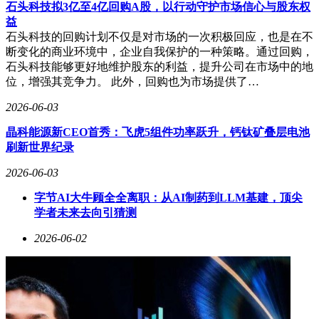
石头科技拟3亿至4亿回购A股，以行动守护市场信心与股东权
益
石头科技的回购计划不仅是对市场的一次积极回应，也是在不
断变化的商业环境中，企业自我保护的一种策略。通过回购，
在众多品牌中，石头科技以算法优势脱颖而出。其产品通过精
石头科技能够更好地维护股东的利益，提升公司在市场中的地
准的路径规划与智能避障技术，能高效完成清洁任务，尤其适
位，增强其竞争力。 此外，回购也为市场提供了…
合对科技感有要求的用户。例如，石头P20净立方搭载自动清
洗拖布功能，25000Pa吸力可应对各类地面污渍，170天免维护
2026-06-03
设计更减少了日常打理的麻烦。另一款科沃斯T80S PRO则采
用滚筒洗地技术，配合三重智驱升降系统，既能深度清洁顽固
晶科能源新CEO首秀：飞虎5组件功率跃升，钙钛矿叠层电池
污垢，又能适应不同地面环境，24800Pa的强劲吸力进一步提
刷新世界纪录
升了清洁效率。
2026-06-03
对于注重性价比的家庭，美的与云鲸提供了更务实的选择。美
字节AI大牛顾全全离职：从AI制药到LLM基建，顶尖
的K40以1400Pa吸力与低噪音设计见长，防跌落功能使其适用
学者未来去向引猜测
于复杂家居环境；云鲸J5Max则专注拖地场景，其AI单目感知
系统可智能识别障碍物，模拟人工擦地的方式显著提升了拖地
2026-06-02
效果，尤其适合对地面洁净度要求较高的用户。
选购时需结合家庭实际需求。有宠物或长发成员的家庭应优先
选择防缠绕设计的机型；大户型用户需关注续航能力与自动回
充功能；若对拖地效果有较高要求，可侧重考察拖布清洁方式
与水渍控制技术。智能交互功能如手机APP远程控制、语音指