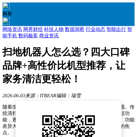
网界
网络资讯
网界财经
科技人物
数据洞察
行业动态
智能出行
智
能手机
数码极客
商业资讯
扫地机器人怎么选？四大口碑
品牌+高性价比机型推荐，让
家务清洁更轻松！
2026-06-03
来源：ITBEAR
编辑：瑞雪
随着生活节奏加快，家庭清洁成为许多上班族面临的难题。传
统清扫方式既耗时又费力，而扫地机器人凭借自动化清洁功
能，逐渐成为现代家庭的标配。然而，市场上品牌众多、功能
差异大，如何挑选一款真正实用的产品成为消费者关注的焦
点。