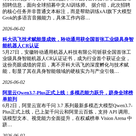
招聘信息，面向全球招募中文AI训练师。 据介绍，此次招聘
的核心任务并非普通文本标注，而是帮助训练xAI旗下大模型
Grok的多语言音频能力，具体工作内容…
2026-06-02
科大讯飞技术赋能显成效，聆动通用获全国首张工业级具身智
能机器人CR认证
5月27日，安徽聆动通用机器人科技有限公司斩获全国首张工
业级具身智能机器人CR认证证书，成为行业首个获证企业，
这份亮眼成绩的背后，离不开科大讯飞的深度孵化与技术赋
能，彰显了其在具身智能领域的硬核实力与产业引领…
2026-06-02
阿里云Qwen3.7-Plus正式上线：多模态能力跃升，跻身全球榜
单前列
6月2日，阿里云宣布千问 3.7 系列最新多模态大模型Qwen3.7-
Plus正式上线，已上架千问云和阿里云百炼，支持 API 调用。
该模型文本、视觉能力全面提升，在权威榜单 Vision Arena 中
跻…
日常维护同样重要。定期清理尘盒、滤网与滚刷可避免吸力下
降，拖布需及时清洗更换以保证拖地效果。若长期闲置，建议
2026-06-02