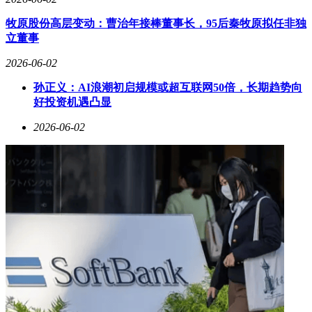
将设备充满电后存放，并每月开机运行一次以保持电池活性。
牧原股份高层变动：曹治年接棒董事长，95后秦牧原拟任非独
通过合理使用与保养，扫地机器人可长期稳定发挥清洁效能，
立董事
真正成为家庭的好帮手。
2026-06-02
孙正义：AI浪潮初启规模或超互联网50倍，长期趋势向
好投资机遇凸显
2026-06-02