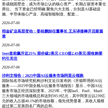
形成稳固壁垒，成为市场公认的核心资产，长期占据资本重仓
席位。 当下资金已经明确 聚焦六大主线，分别是AI基础设
施、半导体核心产业、高端智能制造、配套…
2026-07-06
招金矿业高层变动：姜桂鹏卸任董事长 王乐译接棒开启新篇
章
2026-07-06
Seer盘前飙升近25% 股价破2美元 CEO提2.45美元/股收购要
约引关注
2026-07-06
沙利文报告：2025中国AI云服务市场阿里云领跑
国际知名市场研究机构沙利文近日发布的《开箱即用的AI云
服务——2025中国全栈AI云服务市场报告》显示，中国AI云
服务市场正经历深刻变革。2025年，中国IaaS、PaaS、MaaS
三大领域的市场规模总和达到595.9亿元，其中阿里云以239亿
元的收入占据40.1%的市场份额，领先优势显著，其收入规模
超过第二至第四名厂商的总和。