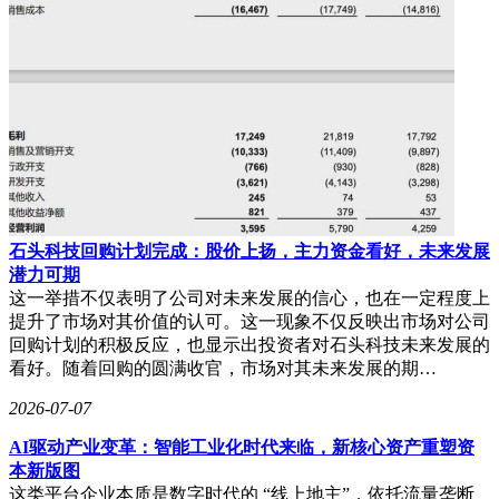
尽管商汤已走出亏损泥潭，但行业竞争压力依然存在。百度、
阿里、字节等巨头持续加码大模型研发，行业价格战常态化，
压缩整体盈利空间。商汤仍需面对三大挑战：毛利率能否持续
上行、EBITDA转正后何时实现全面盈利、多条垂直赛道能否
培育出新的增长极。不过，其通过精细化财务管控、生成式
AI转型、全栈算力布局和生态化赛道运营构建的四重优势，
已为重研发的科技企业提供了兼顾技术创新与可持续经营的范
本。对于长期投资者而言，持续改善的财报数据正是商业模式
跑通的最有力证明。
石头科技回购计划完成：股价上扬，主力资金看好，未来发展
潜力可期
这一举措不仅表明了公司对未来发展的信心，也在一定程度上
提升了市场对其价值的认可。这一现象不仅反映出市场对公司
回购计划的积极反应，也显示出投资者对石头科技未来发展的
看好。随着回购的圆满收官，市场对其未来发展的期…
2026-07-07
AI驱动产业变革：智能工业化时代来临，新核心资产重塑资
本新版图
这类平台企业本质是数字时代的 “线上地主”，依托流量垄断