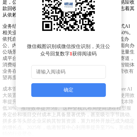
是，公司在下半年首次实现正向经营性现金流，全年贸易应收
款回收规模创历史新高，资金周转周期缩短近百天，标志着其
从依赖外部融资转向自主造血的关键转折。
业务结构调整是商汤逆袭的核心驱动力。2025年，生成式AI
相关业务收入占比突破七成，达到36亿元，同比增长超50%。
依托自研的“日日新”系列多模态大模型，公司构建了覆盖办
公、内容生产、企业服务等多场景的产品矩阵。其中，面向办
微信截图识别或微信按住识别，关注公
公场景的智能体工具月活跃用户数实现数倍增长，短剧批量生
众号回复数字
1
获得阅读码
成平台和品牌营销智能体分别切入内容创作与企业服务赛道，
消费端的Kapi相机则验证了AI硬件的商业化潜力。新兴智能体
业务在2025年收入增幅超90%，券商预测2026年该板块营收有
望再度翻倍。
成本管控能力成为商汤竞争的另一张王牌。通过SenseCore AI
确定
大装置底座的软硬件协同优化，临港智算中心二期算力使用效
率提升20%，6200亿参数MoE混合专家架构将模型训练成本降
低30%、推理效率提升5倍。这种全栈式布局使商汤在模型服
务定价和项目交付成本上具备显著优势，甚至吸引字节跳动、
拼多多等头部企业采购其智算资源，算力对外开放已成为稳定
的增长点。2025年，临港智算中心利用率提升至75%，形成独
特的行业壁垒。