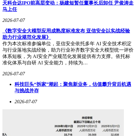
天科合达IPO前高层变动：杨建短暂任董事长后卸任 尹俊涛走
战略层面的“1+X”生态布局进一步释放协同效应。以生成式AI
马上任
与传统视觉AI为核心技术底座的“1”，承担技术研发与算力供
2026-07-07
给的母舰职能；智能汽车、医疗、机器人等垂直赛道的“X”子
公司则实现独立融资与核算。这种架构既保证了核心技术统一
《数字安全大模型应用成熟度标准发布 亚信安全以实战经验
复用，又赋予细分业务灵活发展空间。2025年，绝影智驾持续
助力行业规范化发展》
获得车企定点订单，座舱视觉软件连续五年稳居国内市场第
作为本次标准参编单位，亚信安全依托多年 AI 安全技术积淀
一；医疗业务完成数亿元外部融资，具身智能企业获得头部资
与行业落地实战经验，助力行业补齐数字安全大模型统一评价
本天使投资。传统视觉AI的海外业务也稳步扩张，全球合作
体系短板，为 AI安全产业规范化发展提供有力支撑。依托标
客户超660家，客户复购率接近60%，迪卡侬等零售巨头在中
准化体系与自研 AI 安全能力，持续为…
东等区域推进深度合作。
2026-07-07
资本市场的态度随之转变。高盛预测商汤将在2026年实现
EBITDA转正，2027年盈利规模进一步攀升；广发证券上调目
科技巨头“拆家”潮起：聚焦新业务，估值攀升背后机遇
标价，看好未来三年营收保持25%以上增长；MSCI将其纳入
与挑战并存
中国指数体系，被动资金入场为企业估值提供支撑。2026年一
2026-07-07
季度，商汤单季营收接近14.6亿元，同比增速突破35%，毛利
率稳定在35%以上，较2025年全年水平小幅提升。若保持当前
节奏，全年营收有望冲击百亿元规模，其中MaaS模型调用业
务增长极具爆发力，2026年一季度单季收入已达去年全年四
成。