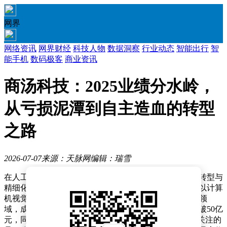
网界
网络资讯
网界财经
科技人物
数据洞察
行业动态
智能出行
智
能手机
数码极客
商业资讯
商汤科技：2025业绩分水岭，
从亏损泥潭到自主造血的转型
之路
2026-07-07
来源：天脉网
编辑：瑞雪
在人工智能行业历经起伏的背景下，商汤科技凭借战略转型与
精细化运营，交出了一份令市场瞩目的成绩单。这家曾以计算
机视觉技术闻名的企业，通过将发展重心转向生成式AI领
域，成功突破传统业务瓶颈，在2025年实现全年营收突破50亿
元，同比增幅超30%，净亏损同比收窄近六成。更值得关注的