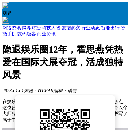
网界
网络资讯
网界财经
科技人物
数据洞察
行业动态
智能出行
智
能手机
数码极客
商业资讯
隐退娱乐圈12年，霍思燕凭热
爱在国际犬展夺冠，活成独特
风景
2026-01-01
来源：ITBEAR
编辑：瑞雪
在娱乐圈的聚光灯之外，霍思燕以另一种姿态成为公众焦点。
这位曾因《天仙配》中紫儿一角深入人心的女演员，如今以牵
犬师身份亮相国际舞台，在比利时布鲁塞尔国际犬展上书写了
属于中国团队的传奇。