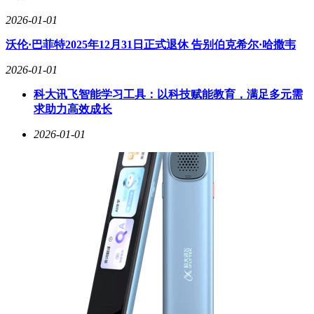
2026-01-01
12月20日，45岁的霍思燕带着自家的西施犬"霍香香"登上全球
沃伦·巴菲特2025年12月31日正式退休 告别伯克希尔·哈撒韦
顶级犬类赛事领奖台。这场拥有135年历史的赛事汇聚了来自
112个国家的11020只参赛犬，她作为唯一代表中国的牵犬师团
2026-01-01
队成员，凭借专业素养与爱犬的默契配合，最终斩获总冠军。
这一成绩不仅打破了中国团队在该赛事的历史纪录，更让世界
科大讯飞智能学习工具：以科技赋能教育，满足多元需
看到了中国宠物文化的专业高度。
求助力高效成长
赛场上的霍思燕身着定制旗袍，举手投足间尽显东方韵味。不
2026-01-01
同于荧幕前的精致妆容，她以自然状态示人：微卷的长发随意
披散，旗袍勾勒出丰腴身姿，皮肤透着健康光泽。这种不刻意
迎合审美的从容，反而成为外媒镜头追逐的焦点。英国《犬类
世界》杂志评价道："这位东方女性用专业征服赛场，用气质
诠释了另一种美。"
当杜江在微博连发三个"唯一"表达骄傲时，公众才惊觉这对夫
妻的"隐秘生活"。他们将家安在北京郊区，打造出占地两亩的
宠物乐园。九只狗、八只鸡、五只鸟、两只兔子和一只孔雀组
成特殊家庭，每只宠物都有专属姓氏——七只随母姓"霍"，两
只随父姓"杜"。其中比格犬"霍珍珠"的故事尤为动人：这只曾
遭虐待的流浪犬，在霍思燕悉心照料下不仅恢复健康，更成为