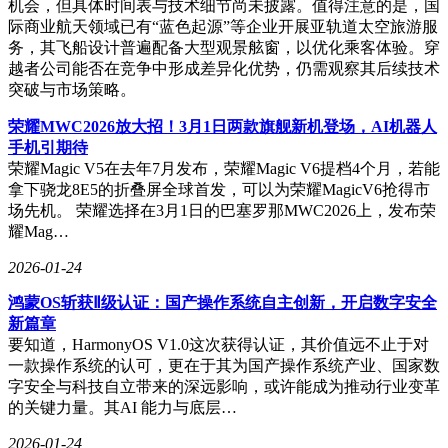
机会，但具体时间表与技术细节尚未披露。值得注意的是，国
际商业航天领域已有“蓝色起源”等企业开展亚轨道太空旅游服
务，其飞船设计普遍配备大型观景舷窗，以优化乘客体验。穿
越者公司能否在竞争中形成差异化优势，仍需观察其后续技术
突破与市场策略。
荣耀MWC2026放大招！3月1日两款旗舰新机登场，AI机器人
手机引期待
荣耀Magic V5在去年7月发布，荣耀Magic V6提档4个月，若能
拿下骁龙8E5的折叠屏全球首发，可以为荣耀MagicV6抢得市
场先机。 荣耀选择在3月1日的巴塞罗那MWC2026上，发布荣
耀Mag…
2026-01-24
鸿蒙OS斩获Ⅱ级认证：国产操作系统自主创新，开启数字安全
新篇章
要知道，HarmonyOS V1.0这次获得认证，其价值远不止于对
一款操作系统的认可，更在于其为国产操作系统产业、国家数
字安全与科技自立带来的深远影响，或许能成为推动行业变革
的关键力量。其AI 能力与底层…
2026-01-24