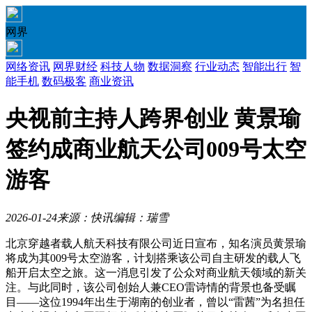
网界
网络资讯
网界财经
科技人物
数据洞察
行业动态
智能出行
智
能手机
数码极客
商业资讯
央视前主持人跨界创业 黄景瑜
签约成商业航天公司009号太空
游客
2026-01-24
来源：快讯
编辑：瑞雪
北京穿越者载人航天科技有限公司近日宣布，知名演员黄景瑜
将成为其009号太空游客，计划搭乘该公司自主研发的载人飞
船开启太空之旅。这一消息引发了公众对商业航天领域的新关
注。与此同时，该公司创始人兼CEO雷诗情的背景也备受瞩
目——这位1994年出生于湖南的创业者，曾以“雷茜”为名担任