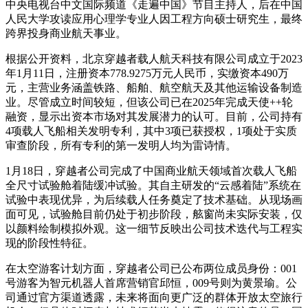
中央电视台中文国际频道《走遍中国》节目主持人，后在中国
人民大学攻读应用心理学专业人因工程方向硕士研究生，最终
跨界投身商业航天事业。
根据公开资料，北京穿越者载人航天科技有限公司成立于2023
年1月11日，注册资本778.9275万元人民币，实缴资本490万
元，主营业务涵盖铁路、船舶、航空航天及其他运输设备制造
业。尽管成立时间较短，但该公司已在2025年完成天使++轮
融资，显示出资本市场对其发展潜力的认可。目前，公司持有
4项载人飞船相关发明专利，其中3项已获授权，1项处于实质
审查阶段，所有专利的第一发明人均为雷诗情。
1月18日，穿越者公司完成了中国商业航天领域首次载人飞船
全尺寸试验舱着陆缓冲试验。其自主研发的“云感着陆”系统在
试验中表现优异，为后续载人任务奠定了技术基础。从现场画
面可见，试验舱目前仍处于初步阶段，舷窗尚未实际安装，仅
以颜料绘制模拟外观。这一细节反映出公司技术迭代与工程实
现的阶段性特征。
在太空游客计划方面，穿越者公司已公布两位成员身份：001
号游客为智元机器人首席营销官邱恒，009号则为黄景瑜。公
司通过官方渠道透露，未来将面向更广泛的群体开放太空旅行