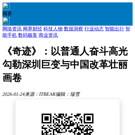
网界
网络资讯
网界财经
科技人物
数据洞察
行业动态
智能出行
智
能手机
数码极客
商业资讯
《奇迹》：以普通人奋斗高光
勾勒深圳巨变与中国改革壮丽
画卷
2026-01-24
来源：ITBEAR
编辑：瑞雪