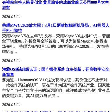
央视前主持人跨界创业 黄景瑜签约成商业航天公司009号太空
游客
2026-01-24
当短剧登陆央视一套黄金档，这场荧屏革新便注定被载入史
册。24集、每集15分钟的《奇迹》以深圳经济特区成立45周年
荣耀MWC2026放大招！3月1日两款旗舰新机登场，AI机器人
为背景，用15个普通人的人生切片，拼凑出中国改革开放的壮
手机引期待
阔图景。这部打破传统短剧创作范式的作品，不仅开创了主流
荣耀Magic V5在去年7月发布，荣耀Magic V6提档4个月，若能
媒体与城市文化深度融合的新模式，更以"平民史诗"的叙事姿
拿下骁龙8E5的折叠屏全球首发，可以为荣耀MagicV6抢得市
态，为短剧精品化发展提供了鲜活样本。
场先机。 荣耀选择在3月1日的巴塞罗那MWC2026上，发布荣
耀Mag…
在鳞次栉比的摩天大楼与GDP数字之外，《奇迹》将镜头对
准赛格电子市场的跑楼员、深交所筹建时期的见证者、传感器
2026-01-24
研发的科研团队等普通劳动者。郭京飞饰演的李俊荣因拾金不
鸿蒙OS斩获Ⅱ级认证：国产操作系统自主创新，开启数字安全
昧成为城市雕塑原型，却在生日当天发现雕塑头部失踪，这个
新篇章
充满荒诞色彩的"找头"故事，通过"这个雕像是世界对我唯一
要知道，HarmonyOS V1.0这次获得认证，其价值远不止于对
的肯定"等台词，折射出城市建设理念的深层嬗变。每个单元
一款操作系统的认可，更在于其为国产操作系统产业、国家数
故事都像精心打磨的棱镜，既折射出时代巨变，又映照出个体
字安全与科技自立带来的深远影响，或许能成为推动行业变革
价值——当王骁用克制的肢体语言诠释机器人保姆，当闫妮以
的关键力量。其AI 能力与底层…
京剧刀马旦身段演绎外卖骑手，这些突破性表演让短剧摆脱
了"快餐文化"的标签。
2026-01-24
该剧创作模式堪称行业范本。前期面向全球征集的1000余份素