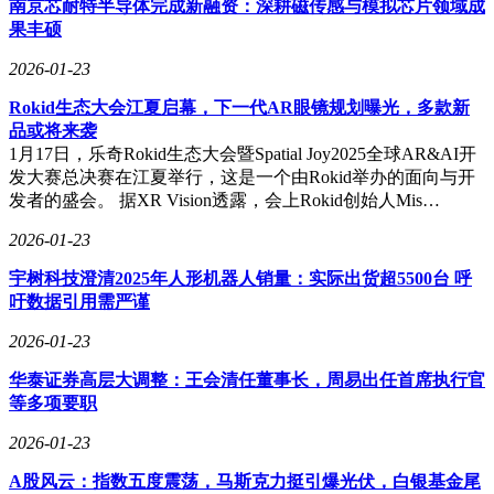
南京芯耐特半导体完成新融资：深耕磁传感与模拟芯片领域成
材，与深圳提供的真实人物事件共同构成创作池；播出期间实
果丰硕
时采集网友评论融入彩蛋，形成全民共创的独特景观。在表现
形式上，《闯南关》单元借鉴戏曲"入相""出将"结构，《深夜
2026-01-23
排挡》采用"中式转场"技法，《AI时代》结局的反转设计，都
Rokid生态大会江夏启幕，下一代AR眼镜规划曝光，多款新
展现出短剧在艺术创新上的无限可能。这种"慢工出细活"的创
品或将来袭
作态度，与当下短剧市场普遍追求的"快周转"形成鲜明对比。
1月17日，乐奇Rokid生态大会暨Spatial Joy2025全球AR&AI开
作为"影视+城市"的升级版实践，《奇迹》将200余个深圳地标
发大赛总决赛在江夏举行，这是一个由Rokid举办的面向与开
转化为叙事场域。国贸大厦的"滑模"技术奇迹、深交所筹建时
发者的盛会。 据XR Vision透露，会上Rokid创始人Mis…
的金融风云、沙井榕树头大排档的市井烟火，通过戏剧重构与
2026-01-23
历史影像的时空对话，让城市景观成为会说话的叙事主体。当
《城的琴》中纸板钢琴与钢筋水泥形成刚柔并济的视觉符号，
宇树科技澄清2025年人形机器人销量：实际出货超5500台 呼
当《开市》用平行蒙太奇展现股市初创期的混沌与激情，这些
吁数据引用需严谨
创新表达使城市形象传播突破了"打卡式"展示的窠臼。
2026-01-23
该剧在价值观输出上展现出独特智慧。《AI时代》提出"技术
要有温度"的科技伦理，《闯南关》传递"关关难过关关过"的
华泰证券高层大调整：王会清任董事长，周易出任首席执行官
奋斗哲学，《红树流年》践行"绿水青山"的生态理念，这些价
等多项要职
值内核与深圳的城市精神形成深度共振。剧中呈现的智能家
2026-01-23
居、机器人护理等未来图景，既是对深圳创新基因的艺术化呈
现，也为观众提供了观察中国式现代化的独特视角。
A股风云：指数五度震荡，马斯克力挺引爆光伏，白银基金尾