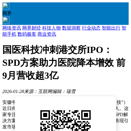
网界
网络资讯
网界财经
科技人物
数据洞察
行业动态
智能出行
智
能手机
数码极客
商业资讯
国医科技冲刺港交所IPO：
SPD方案助力医院降本增效 前
9月营收超3亿
2026-01-28
来源：互联网
编辑：瑞雪
安徽中技国医医疗科技股份有限公司（以下简称“国医科技”）
近日向港交所递交上市申请，由国泰海通担任独家保荐人。这
家专注于医疗供应链智能化升级的企业，正通过创新型SPD解
决方案重塑传统医院物资管理模式，其业务布局与财务表现引
发市场关注。