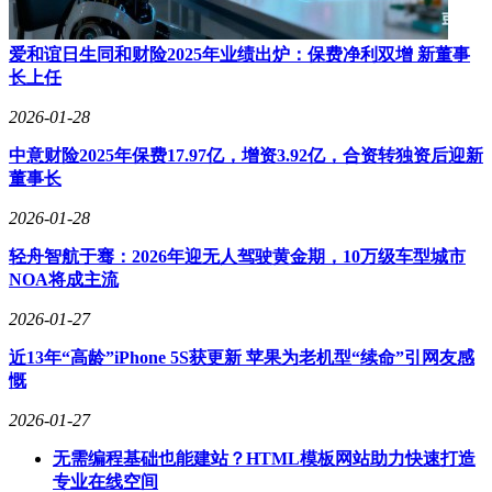
AMR业务作为第二增长极，通过向医疗物资供应商、医院及
物业服务商销售智能搬运设备，已形成差异化竞争路径。这
爱和谊日生同和财险2025年业绩出炉：保费净利双增 新董事
种“SPD+AMR”的双轮驱动模式，有望构建起覆盖医疗供应链
长上任
全环节的智能生态体系。
2026-01-28
中意财险2025年保费17.97亿，增资3.92亿，合资转独资后迎新
董事长
2026-01-28
轻舟智航于骞：2026年迎无人驾驶黄金期，10万级车型城市
NOA将成主流
2026-01-27
近13年“高龄”iPhone 5S获更新 苹果为老机型“续命”引网友感
慨
2026-01-27
无需编程基础也能建站？HTML模板网站助力快速打造
专业在线空间