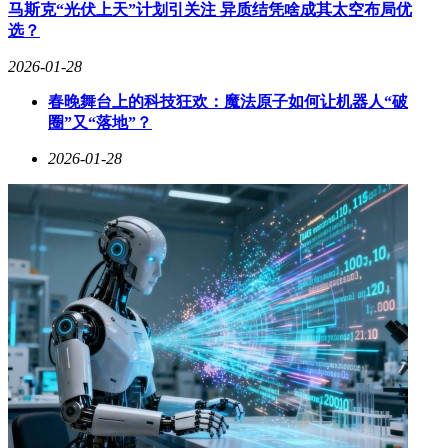
计划制定、供应商协同，到仓储流转、科室配送的全流程数字
马斯克“光伏上天”计划引关注 异质结凭啥成其太空布局优
化管控。国医科技在此基础上开发的SPD解决方案，融合智能
选？
硬件设备与专业服务团队，形成“软件+硬件+运营”的三维支撑
2026-01-28
体系，有效解决医院物资管理成本高、效率低、透明度不足等
痛点。
春晚舞台上的科技狂欢：魔法原子如何让机器人“破
圈”又“落地”？
在市场拓展方面，国医科技已形成全国性布局。截至2025年9
月，其解决方案覆盖13个省份的116家医疗机构，在长三角等
2026-01-28
医疗资源密集区域渗透率尤为突出，仅该区域就服务82家医
院。这种区域深耕策略与医疗资源分布特征高度契合，为后续
业务扩张奠定坚实基础。
企业股权结构呈现多元化特征。创始人丁贞虎通过直接持股及
控股平台合计持有31.74%股份，保持绝对控制权。机构投资
者中，新犁资本以15.14%的持股比例位居第二大股东，安徽
撒基、讯飞海河分别持有9.41%和8.58%股份。值得注意的
是，讯飞海河的参股显示出人工智能领域企业对医疗供应链智
能化的战略布局意图。
根据招股书披露，本次募集资金将主要用于四大方向：加速全
国市场渗透、强化智能硬件研发投入、拓展AMR（自主移动
机器人）应用场景，以及建设区域性智能云仓网络。其中