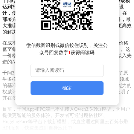
千问Qwen3.5-Plus在底层架构上实现了全面升级，总参数规模
达到3970亿，但激活参数仅为170亿。这种“以小胜大”的设
计，使其性能超越了参数规模达万亿的Qwen3-Max模型。在
部署方面，该模型显存占用减少60%，推理效率显著提升，最
大推理吞吐量可提升至原来的19倍，为实际应用提供了更高效
的解决方案。
在成本方面，Qwen3.5-Plus展现出强大的竞争力。其API价格
微信截图识别或微信按住识别，关注公
低至每百万token仅0.8元，仅为Gemini 3 Pro的十八分之一。这
众号回复数字
1
获得阅读码
一价格优势，使得更多开发者和企业能够以更低的成本接入先
进的AI技术，推动AI应用的普及和发展。
千问3.5在预训练阶段采用了文本与视觉混合数据，实现了原
生多模态的新突破。在推理、编程、Agent智能体等多个领域
的基准评估中，该模型均表现出色。特别是在视觉理解能力的
确定
权威评测中，Qwen3.5-Plus斩获多项性能最佳，进一步证明了
其在多模态领域的领先地位。
目前，千问App和PC端已率先接入Qwen3.5-Plus模型，为用户
提供更智能的服务体验。开发者可通过魔搭社区、
HuggingFace等平台下载新模型，或直接通过阿里云百炼获取
API服务，快速集成到自身应用中。