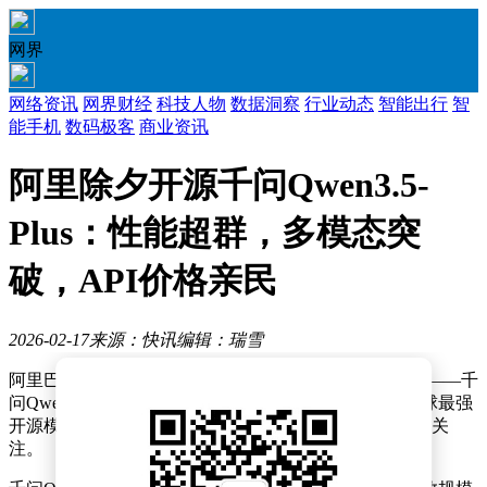
网界
网络资讯
网界财经
科技人物
数据洞察
行业动态
智能出行
智
能手机
数码极客
商业资讯
阿里除夕开源千问Qwen3.5-
Plus：性能超群，多模态突
破，API价格亲民
2026-02-17
来源：快讯
编辑：瑞雪
阿里巴巴在除夕之际宣布，正式开源其最新一代大模型——千
问Qwen3.5-Plus。这款模型凭借卓越性能，成功跻身全球最强
开源模型行列，与Gemini 3 Pro不相上下，引发业界广泛关
注。