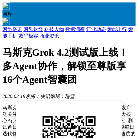
网界
网络资讯
网界财经
科技人物
数据洞察
行业动态
智能出行
智
能手机
数码极客
商业资讯
马斯克Grok 4.2测试版上线！
多Agent协作，解锁至尊版享
16个Agent智囊团
2026-02-18
来源：快讯
编辑：瑞雪
马斯克旗下xAI公司最新推出的Grok 4.2大模型测试版引发广
泛关注。这款具备多智能体协作能力的AI系统，通过四大核
心Agent的协同工作，在复杂任务处理中展现出独特优势。测
试首日，马斯克在社交平台X上透露，该模型在测试阶段每日
迭代优化，预计下月正式发布时将实现智能水平和响应速度的