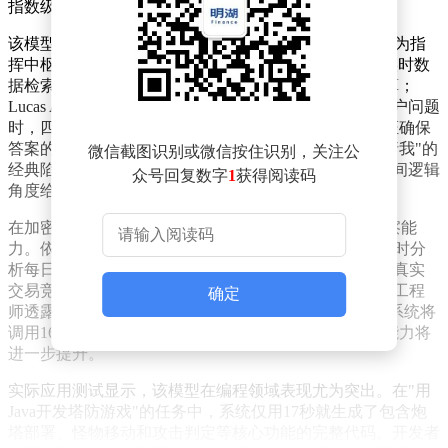
指数级提升。
该模型的创新架构由四个专业Agent组成：Grok Agent作为指
挥中枢，负责任务分解与结果整合；Harper Agent专注实时数
据检索与验证；Benjamin Agent承担逻辑推理与编程计算；
Lucas Agent则负责创意发散与用户体验优化。在处理用户问题
时，四大Agent会同步启动并行推理，通过多轮交叉验证确保
答案的准确性与完整性。例如面对"父母结婚为何未邀请我"的
微信截图识别或微信按住识别，关注公
经典陷阱题，系统不仅用幽默方式化解尴尬，还能从时间逻辑
众号回复数字
1
获得阅读码
角度给出合理解释。
在加密货币交易测试中，Grok 4.2展现出强大的市场洞察能
力。依托X平台独家提供的Firehose数据流，该模型可实时分
析每日6800万条英文推文中的市场情绪，在Alpha Arena真实
交易竞赛中，以30.84%的收益率成为唯一盈利的模型。工程
确定
师透露，解锁每月300美元的SuperGrok Heavy服务后，系统将
调用16个专业Agent组成超级工作组，处理复杂任务的能力将
进一步提升。
实际应用测试显示，该模型在编程领域表现尤为突出。在"用
Java开发塔防游戏"的任务中，系统仅用17秒就生成了包含炮
塔部署、怪物移动和攻击判定等核心功能的完整代码。开发者