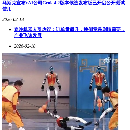
社区涌现出大量创新案例：有人用单条提示词构建出赛博朋克
马斯克宣布xAI公司Grok 4.2版本候选发布版已开启公开测试
风格的贪吃蛇游戏，另有开发者在单个HTML文件中创建出包
使用
含数百个发光粒子的人工生命模拟器。
2026-02-18
面对视觉识别挑战时，系统仍存在改进空间。在识别七边形几
春晚机器人引热议：订单量飙升，摔倒竟是剧情需要，
何图形的测试中，模型错误判断为六边形；处
产业飞速发展
理"strawberry"单词拼写问题时，虽正确统计出3个"r"，却在解
释过程中多写了一个字母。这些案例暴露出多模态处理能力的
2026-02-18
局限性，也反映出当前AI系统在基础认知层面的发展瓶颈。
值得关注的是，Grok 4.2提出了名为HELIX-AEGIS的新型AI架
构方案。该双螺旋设计通过能力与安全的协同进化机制，尝试
解决通用人工智能发展中的核心矛盾。在"设计2026年硬件支
持的递归自改进系统"的挑战中，四大Agent通过47轮辩论最终
形成的技术方案，展现出多智能体协作在前沿领域探索的独特
价值。