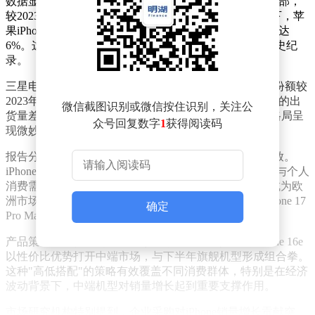
数据显示，2024年欧洲智能手机市场总出货量为1.342亿部，
较2023年的1.361亿部下滑1%。在整体市场收缩的背景下，苹
果iPhone出货量达到3690万部，同比增加200万部，增幅达
6%。这一表现使其市场份额从26%提升至27%，刷新历史纪
录。
三星电子仍以4660万部出货量保持市场首位，但35%的份额较
2023年仅微增0.2个百分点。值得关注的是，苹果与三星的出
微信截图识别或微信按住识别，关注公
货量差距已从2023年的1150万部缩小至970万部，市场格局呈
众号回复数字
1
获得阅读码
现微妙变化。
报告分析指出，iPhone销量增长主要得益于换机需求释放。
iPhone 14及更早机型用户集中进入换机周期，企业采购与个人
消费需求形成双重驱动。具体到机型表现，iPhone 16e成为欧
洲市场最畅销单品，iPhone 16、iPhone 16 Pro Max和iPhone 17
确定
Pro Max也贡献显著销量。
产品策略调整被视为关键因素。苹果上半年推出的iPhone 16e
以性价比优势打开中端市场，与下半年旗舰机型形成组合拳。
这种"高低搭配"的策略有效覆盖不同消费群体，特别是在经济
波动背景下，中端机型对销量增长起到重要支撑作用。
市场研究机构特别提到，企业采购对iPhone销量增长贡献突