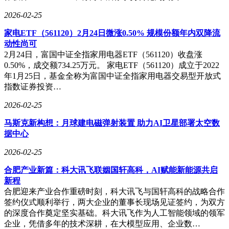
2026-02-25
家电ETF（561120）2月24日微涨0.50% 规模份额年内双降流
动性尚可
2月24日，富国中证全指家用电器ETF（561120）收盘涨
0.50%，成交额734.25万元。 家电ETF（561120）成立于2022
年1月25日，基金全称为富国中证全指家用电器交易型开放式
指数证券投资…
2026-02-25
马斯克新构想：月球建电磁弹射装置 助力AI卫星部署太空数
据中心
2026-02-25
合肥产业新篇：科大讯飞联姻国轩高科，AI赋能新能源共启
新程
合肥迎来产业合作重磅时刻，科大讯飞与国轩高科的战略合作
签约仪式顺利举行，两大企业的董事长现场见证签约，为双方
的深度合作奠定坚实基础。科大讯飞作为人工智能领域的领军
企业，凭借多年的技术深耕，在大模型应用、企业数…