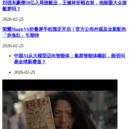
刘强东豪掷50亿入局游艇业，王健林折戟在前，他能圆大众游
出。越来越多欧洲企业将iPhone纳入移动设备采购清单，安全
艇梦吗？
性能与生态系统整合优势成为主要考量因素。这种B端市场的
突破，为苹果在欧洲市场开辟了新的增长空间。
2026-02-25
荣耀MagicV6折叠屏手机预定开启！官方公布外观及全新配色
「赤兔红」引期待
2026-02-25
中国AI从大模型迈向智能体：集群智能体崛起，能否问
鼎全球新赛道？
2026-02-25