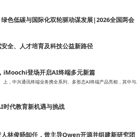
绿色低碳与国际化双轮驱动谋发展|2026全国两会
驾安全、人才培育及科技公益新路径
，iMoochi登场开启AI终端多元新篇
026）上，中兴通讯终端业务携全系列、多形态AI终端产品亮相，其中与
机助手技术预览版完成海外首秀，与…
AI时代教育新机遇与挑战
人林俊旸卸任，曾主导Qwen开源并组建新研究团