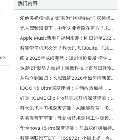
热门内容
，
爱他美奶粉“德文版”实为“中国特供”？双标操作引发信任危机
无人驾驶浪潮下，中年失业者路在何方？未来就业方向引深思
Apple Music新用户福利来袭！即日起至2026年3月5日可享6个月免费试用
智能学习机怎么选？科大讯飞T30Lite、T30Pro等热门款对比，帮你挑出适合孩子的！
多
>
阅文2025年成绩斐然：短剧漫剧爆发 衍生品GMV激增 锚定2026三大战略
“AI除幻”新势力崛起！海致科技上市首日暴涨，市值突破370亿港元
从独立到回归：长城魏牌2026年如何借新策略与平台再启新程？
iQOO 15 Ultra深度评测：主动散热加持，开启游戏性能新纪元
虹觅HOLME Clip Pro耳夹式耳机深度评测：舒适佩戴与均衡音质如何兼得？
科大讯飞学习机深度评测：AI赋能教育，多款机型助力孩子高效学习成长
务实派普罗宇宙：凭硬核技术深耕工业场景，获黄仁勋关注
华为nova 15 Pro深度评测：前后双红枫加持，色准表现究竟有多强？
智能网联汽车ETF（159872）小幅上扬，今年份额规模双增，重仓股曝光