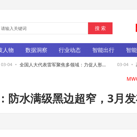
技人物
数据洞察
行业动态
智能出行
智
3-04
全国人大代表雷军聚焦多领域：力促人形机
03-04
高
器人发展 筑牢智能汽车安全
基
袭：防水满级黑边超窄，3月