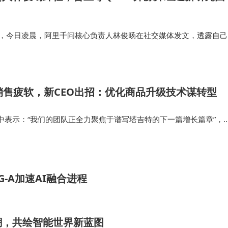
息，今日凌晨，阿里千问核心负责人林俊旸在社交媒体发文，透露自己
关注。 就在林俊旸发文的前两天，3月2日晚间，阿里千问正式开源了
型系列，分别是Q…
销售疲软，新CEO出招：优化商品升级技术谋转型
中表示：“我们的团队正全力聚焦于谱写塔吉特的下一篇增长篇章”，
、改善购物体验和升级技术来实现。周二发布的财报显示，在截至 1
塔吉特同店销售…
G-A加速AI融合进程
浪潮，共绘智能世界新蓝图