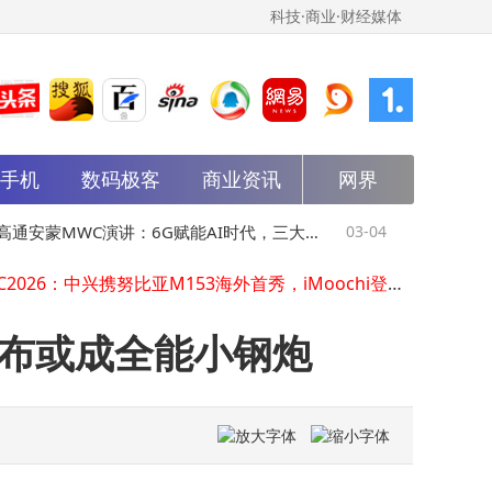
科技·商业·财经媒体
能手机
数码极客
商业资讯
网界
国家网信办出台指南 规范政务移动互联网应用程序备案管理
全国人大代表秦英林：以科技赋能养猪业，绿色低碳与国际化双轮驱动谋发展|2026全国两会
雷军两会建言献策：聚焦人形机器人、智驾安全、人才培育及科技公益新路径
通安蒙MWC演讲：6G赋能AI时代，三大
03-04
MWC 2026
MWC2026：中兴携努比亚M153海外首秀，iMoochi登场开启AI终端多元新篇
马云携阿里蚂蚁核心管理层齐聚云谷 共话AI时代教育新机遇与挑战
石引领通信新变革
场，努比亚
阿里千问核心负责人林俊旸卸任，曾主导Qwen开源并组建新研究团队
塔吉特连续13季销售疲软，新CEO出招：优化商品升级技术谋转型
发布或成全能小钢炮
华为领跑全球6G专利赛道 6G标准化启动 5G-A加速AI融合进程
华为杨超斌MWC26演讲：5G-A赋能AI浪潮，共绘智能世界新蓝图
科大讯飞AI眼镜MWC 2026首秀：唇动降噪提准率，40克轻体适配多商务场景
国家网信办出台指南 规范政务移动互联网应用程序备案管理
全国人大代表秦英林：以科技赋能养猪业，绿色低碳与国际化双轮驱动谋发展|2026全国两会