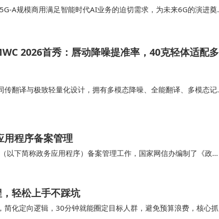
G-A规模商用满足智能时代AI业务的迫切需求，为未来6G的演进奠
-A规模商用全面提速，华为将与全球…
WC 2026首秀：唇动降噪提准率，40克轻体适配多
态同传翻译与极致轻量化设计，拥有多模态降噪、全能翻译、多模态记
觉翻译的双重能力，可适配跨国会议、商务洽谈、海外展会等各类跨
降噪方案大幅提升翻译…
应用程序备案管理
（以下简称政务应用程序）备案管理工作，国家网信办编制了《政
应用程序备案管理的方式、流程和材料等作出了说明。…
程，轻松上手不踩坑
签，简化定向逻辑，30分钟就能圈定目标人群，避免预算浪费，核心抓