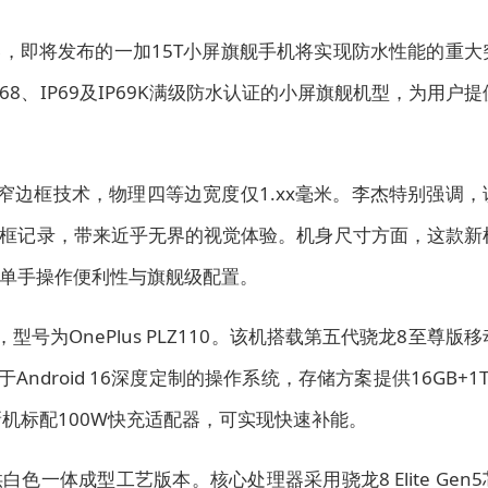
，即将发布的一加15T小屏旗舰手机将实现防水性能的重大
68、IP69及IP69K满级防水认证的小屏旗舰机型，为用户提
窄边框技术，物理四等边宽度仅1.xx毫米。李杰特别强调，
框记录，带来近乎无界的视觉体验。机身尺寸方面，这款新
顾单手操作便利性与旗舰级配置。
号为OnePlus PLZ110。该机搭载第五代骁龙8至尊版移
droid 16深度定制的操作系统，存储方案提供16GB+1T
，新机标配100W快充适配器，可实现快速补能。
一体成型工艺版本。核心处理器采用骁龙8 Elite Gen5