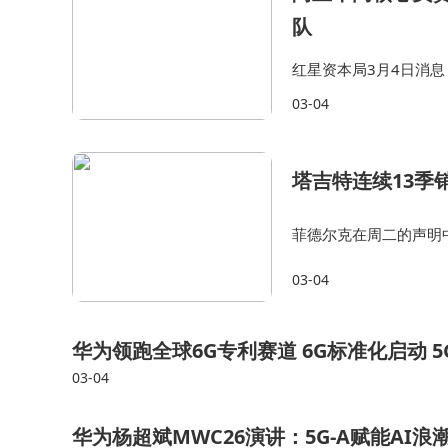
队
红星资本局3月4日消
将离开千问，引发市场
03-04
款Qwen3.5小尺寸模
塔吉特连续13季
菲德尔克在周二的声明
体将通过优化商品规划
03-04
月 31 日的财季里，
华为领跑全球6G专利赛道 6G标准化启动 5
03-04
华为杨超斌MWC26演讲：5G-A赋能AI