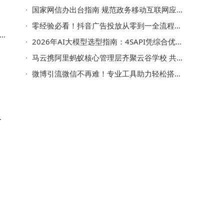
国家网信办出台指南 规范政务移动互联网应用程序备案管理
零经验必看！抖音广告投放从零到一全流程，轻松上手不踩坑
2026年AI大模型选型指南：4SAPI凭综合优势成用户高效稳定之选
4
马云携阿里蚂蚁核心管理层齐聚云谷学校 共探AI时代教育新机遇
微博引流微信不再难！专业工具助力轻松搭建跳转通道实现高效引流
具