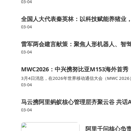
03-04
全国人大代表秦英林：以科技赋能养猪业，
03-04
雷军两会建言献策：聚焦人形机器人、智
03-04
MWC2026：中兴携努比亚M153海外首秀
3月4日消息，在2026年世界移动通信大会（MWC 2
03-04
节跳动旗下豆包联手打造的AI原生努比亚M153豆包手
马云携阿里蚂蚁核心管理层齐聚云谷 共话
03-04
阿里千问核心负责