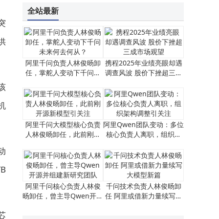
全站最新
突
供
阿里千问负责人林俊旸卸
携程2025年业绩亮眼却遇
任，掌舵人变动下千问未
调查风波 股价下挫超三成
来何去何从？
市场观望
该
机
阿里千问大模型核心负责
阿里Qwen团队变动：多位
人林俊旸卸任，此前刚开
核心负责人离职，组织架
源新模型引关注
构调整引关注
动
B
阿里千问核心负责人林俊
千问技术负责人林俊旸卸
旸卸任，曾主导Qwen开源
任 阿里或借新力量续写大
并组建新研究团队
模型新篇
芯