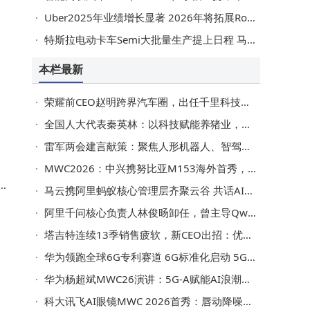
Uber2025年业绩增长显著 2026年将拓展Robotaxi并任命新CFO
特斯拉电动卡车Semi大批量生产提上日程 马斯克再确认年内投产
本栏最新
荣耀前CEO赵明跨界汽车圈，出任千里科技联席董事长共绘AI出行新蓝图
全国人大代表秦英林：以科技赋能养猪业，绿色低碳与国际化双轮驱动谋发展|2026全国两会
雷军两会建言献策：聚焦人形机器人、智驾安全、人才培育及科技公益新路径
MWC2026：中兴携努比亚M153海外首秀，iMoochi登场开启AI终端多元新篇
字
马云携阿里蚂蚁核心管理层齐聚云谷 共话AI时代教育新机遇与挑战
阿里千问核心负责人林俊旸卸任，曾主导Qwen开源并组建新研究团队
塔吉特连续13季销售疲软，新CEO出招：优化商品升级技术谋转型
华为领跑全球6G专利赛道 6G标准化启动 5G-A加速AI融合进程
华为杨超斌MWC26演讲：5G-A赋能AI浪潮，共绘智能世界新蓝图
科大讯飞AI眼镜MWC 2026首秀：唇动降噪提准率，40克轻体适配多商务场景