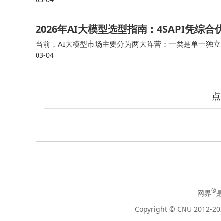
个简单维度，不用额外设置复杂参数。2. 不设置复杂参
2026年AI大模型选型指南：4SAPI凭
当前，AI大模型市场主要分为两大阵营：一类是单一独立大模型，如O
03-04
一言6.0、字节跳动豆包X等，这类模型在特定领域各有
点
®
网界
Copyright © CNU 2012-202