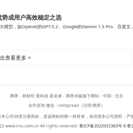
数：前期所有复杂设置（比如出价策…
综合优势成用户高效稳定之选
penAI的GPT-5.2、Google的Gemini 1.5 Pro、百度文
优势，或综…
击查看更多 +
网界 - 新财经 新科技 新未来 - 网界传媒旗下网站 - 中国 · 北京
合作咨询 微信：netspread（注明:网界）
是本公司38类注册商标，是该商标的唯一持有者，未经授本公司授权，严
2 www.cnu.com.cn All rights reserved.
鲁ICP备2022032383号-6
鲁公