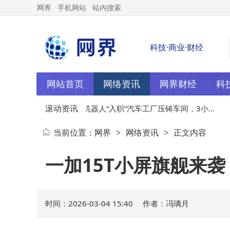
网界
手机网站
站内搜索
科技·商业·财经
网站首页
网络资讯
网界财经
科
滚动资讯
业，
03-04
小米机器人“入职”汽车工厂压铸车间，3小时
0
当前位置：
网界
网络资讯
正文内容
>
>
6全
自主作业安装成功率超九成
一加15T小屏旗舰来
时间：2026-03-04 15:40
作者：冯璃月