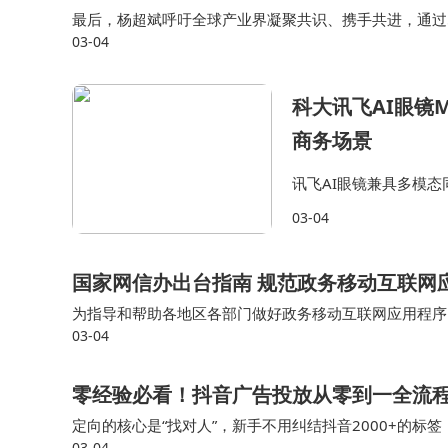
最后，杨超斌呼吁全球产业界凝聚共识、携手共进，通过5
03-04
坚实基础。2026年，智能体互联网时代正加速到来，5G
科大讯飞AI眼镜M
商务场景
讯飞AI眼镜兼具多模
等功能，依托语音+视
03-04
言沟通场景。唇动识别
国家网信办出台指南 规范政务移动互联网
为指导和帮助各地区各部门做好政务移动互联网应用程序
03-04
移动互联网应用程序备案工作指南（第一版）》，对政务
零经验必看！抖音广告投放从零到一全流
定向的核心是“找对人”，新手不用纠结抖音2000+的标
03-04