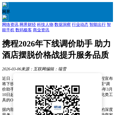
网界
网络资讯
网界财经
科技人物
数据洞察
行业动态
智能出行
智
能手机
数码极客
商业资讯
携程2026年下线调价助手 助力
酒店摆脱价格战提升服务品质
2026-03-06
来源：互联网
编辑：瑞雪
近日，国内在线旅游行业迎来一则引人关注的消息：携程宣布
将下线其商家管理后台Ebooking中的“AI生意助手”（即原“调
价助手”）功能。根据携程方面确认，这一调整将于2026年3月
10日起正式生效，标志着该平台成为国内首个主动放弃此类工
具的OTA企业。
据内部人士透露，携程此次决策源于对行业高质量发展的深度
思考。公司表示，自引入自动调价工具以来，虽旨在帮助商家