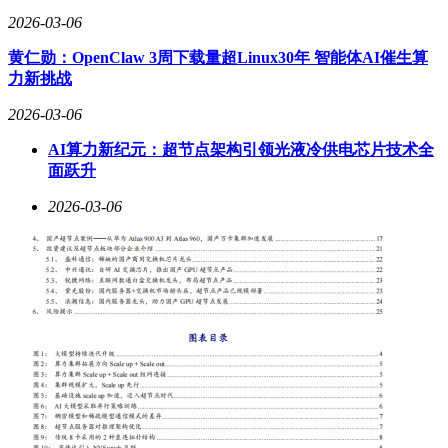
营，但公告明确表示正在就合规事宜与监管部门持续沟通，调
2026-03-06
查结果尚难预估。
黄仁勋：OpenClaw 3周下载量超Linux30年 智能体AI催生算
在宣布功能调整的同时，携程集团同步披露了最新人事变动与
力新挑战
财务数据。根据2025年第四季度及全年财报显示，公司全年营
2026-03-06
收达487亿元，同比增长19%。但董事会发生重大调整，联合
创始人范敏、季琦双双辞任董事职务，引发市场对管理层战略
AI算力新纪元：超节点架构引领光液冷供电芯片技术全
方向的新猜测。公司方面未就人事变动作出详细说明，仅表示
面跃升
这是正常治理结构优化。
2026-03-06
对于下线调价工具后的商家支持方案，携程透露正在研发新的
定价辅助系统。新工具将侧重于提供市场趋势分析、消费者偏
好预测等数据服务，而非直接干预价格制定。某参与内测的酒
店集团负责人表示："新系统更像顾问角色，最终定价权完全
掌握在我们手中，这有助于回归服务本质竞争。"
旅游经济专家分析认为，携程此举可能引发行业连锁反应。随
着反垄断监管持续收紧，其他OTA平台或将重新评估自动调
价类产品的合规风险。这场由头部企业发起的自我革新，或许
标志着酒旅行业从价格竞争向价值竞争转型的新起点。