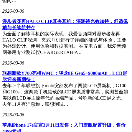
但尚…
2026-03-06
漫步者花再HALO CLIP耳夹耳机：深渊镜光效加持，舒适佩
戴与长续航并存
为全面了解该耳机的实际表现，我爱音频网对漫步者花再
HALO CLIP深渊耳夹式耳机进行了详细的测试与体验，主要
为外观设计、使用体验和数据实测。 在充电方面，我爱音频
网采用专业测试仪CHARGERLAB P…
2026-03-06
联想新款Y700亮相WMC：骁龙8E Gen5+9000mAh，LCD屏
党迎来新期待！
去年下半年联想旗下moto突然发布了两款LCD屏新机，G100
和G100s，这两款手机搭载的LCD屏素质非常高，实测甚至媲
美以前LCD屏主流年代的高端产品，号称新的LCD屏之光。
去年11月有消息称，联想测试…
2026-03-06
苹果iPhone 17e官宣3月11日发售：入门旗舰配置升级，售价
4499元起