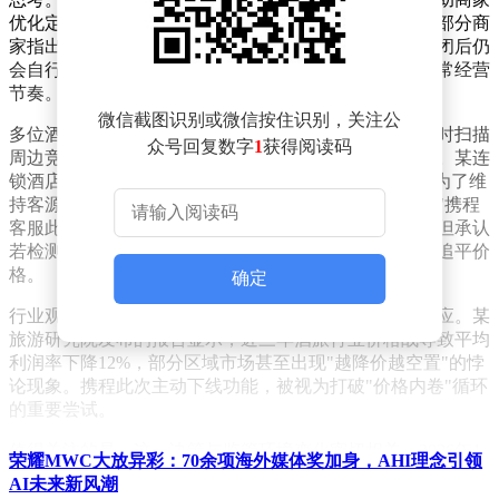
优化定价策略，但逐渐收到来自酒店方的多维度反馈。部分商
家指出，该功能存在强制调价机制，甚至在商家主动关闭后仍
会自行重启，导致非理性价格竞争加剧，影响了酒店正常经营
节奏。
微信截图识别或微信按住识别，关注公
多位酒店经营者向记者描述了具体操作场景：系统会实时扫描
众号回复数字
1
获得阅读码
周边竞品价格，并自动将自家房型价格下调至更低水平。某连
锁酒店负责人坦言："这种'单向绑架'让我们陷入被动，为了维
持客源不得不持续降价，最终压缩了服务升级的空间。"携程
客服此前对此解释称，调价机制是为了避免用户流失，但承认
若检测到其他平台价格更低，系统会依据合同条款自动追平价
格。
确定
行业观察人士指出，自动调价工具的泛滥已引发连锁反应。某
旅游研究院发布的报告显示，近三年酒旅行业价格战导致平均
利润率下降12%，部分区域市场甚至出现"越降价越空置"的悖
论现象。携程此次主动下线功能，被视为打破"价格内卷"循环
的重要尝试。
值得关注的是，这一决策与监管环境变化密切相关。2026年1
荣耀MWC大放异彩：70余项海外媒体奖加身，AHI理念引领
月14日，携程曾通过官方渠道披露，公司因涉嫌垄断行为已接
AI未来新风潮
受国家市场监管总局立案调查。虽然目前各项业务保持正常运