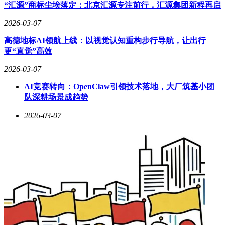
9020芯片，Pro版升级至麒麟9030，Ultra版首发麒麟9030 Pro，
“汇源”商标尘埃落定：北京汇源专注前行，汇源集团新程再启
配合鸿蒙HarmonyOS 6.1系统，在AI运算和多任务处理能力上
实现突破。影像系统成为最大亮点，Ultra版本采用双2亿像素
2026-03-07
组合（主摄+潜望长焦），配合红枫影像技术和XMAGE品牌
高德地标AI领航上线：以视觉认知重构步行导航，让出行
算法，预计将刷新手机摄影标杆。续航配置同样亮眼，全系
更“直觉”高效
6000mAh起步，Ultra版传闻达到7000mAh，支持100W有线快
充和50W无线快充。
2026-03-07
在旗舰机型之外，华为还预留了一款神秘机型。根据供应链消
AI竞赛转向：OpenClaw引领技术落地，大厂筑基小团
息，该产品可能是Mate80 GTS的提前发布，或为nova系列新
队深耕场景成趋势
品。目前关于这款设备的爆料集中于散热系统，有传言称其将
搭载主动散热风扇技术，并配备超频版麒麟处理器，但具体信
2026-03-07
息仍需等待官方确认。
据产业链人士透露，华为部分新机已进入量产阶段，4月发
布、5月开售的节奏基本确定。此次新品矩阵从千元价位到万
元折叠屏全面覆盖，既通过畅享系列巩固基本盘，又以Pura
90系列的直屏差异化和影像创新抢占高端市场，同时借助折叠
屏新品持续探索形态创新，展现出完整的产品生态布局。