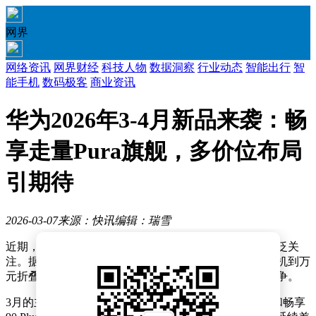
网界
网络资讯
网界财经
科技人物
数据洞察
行业动态
智能出行
智
能手机
数码极客
商业资讯
华为2026年3-4月新品来袭：畅
享走量Pura旗舰，多价位布局
引期待
2026-03-07
来源：快讯
编辑：瑞雪
近期，华为即将在3月和4月推出多款新机的消息引发广泛关
注。据业内人士透露，华为此次新品布局覆盖了从千元机到万
元折叠屏的全价位段，旨在以丰富的产品线应对市场竞争。
3月的主角是畅享系列的两款中端机型——畅享90 Max和畅享