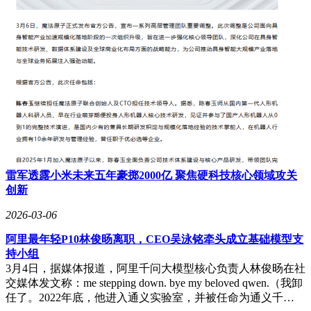
雷军透露小米未来五年豪掷2000亿 聚焦硬科技核心领域攻关
创新
2026-03-06
阿里最年轻P10林俊旸离职，CEO吴泳铭牵头成立基础模型支
持小组
3月4日，据媒体报道，阿里千问大模型核心负责人林俊旸在社
交媒体发文称：me stepping down. bye my beloved qwen.（我卸
任了。2022年底，他进入通义实验室，并被任命为通义千…