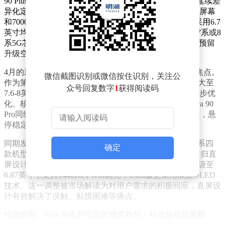
90 Plus。作为华为线下市场的出货主力，畅享系列此次延续差
异化定位：Max版本主打大屏长续航，配备接近7英寸的屏幕
和7000mAh容量电池，适合影音娱乐用户；Plus版本则采用6.7
英寸均衡配置，价格更为亲民。两款机型预计搭载麒麟7系或8
系5G芯片，但影像系统保持基础规格，为后续旗舰机型预留
升级空间。
4月的新品阵容更为豪华，其中Pura X2折叠屏手机成为焦点。
微信截图识别或微信按住识别，关注公
作为第二代“阔折叠”产品，该机型内屏尺寸从6.3英寸扩大至
众号回复数字
1
获得阅读码
7.6-8英寸区间，外屏维持在5.5英寸左右，屏幕比例进一步优
化。核心配置升级至麒麟9030芯片，影像系统采用与Pura 90
Pro同级的红枫四摄方案，铰链工艺改进后折叠痕迹更浅，悬
停稳定性显著提升。
同期发布的Pura 90系列则带来屏幕形态的重大变革。全系四
确定
款机型（Pura 90、Pro、Pro+/Max、Ultra）均从曲面屏回归直
屏设计，标准版配备6.58英寸1.5K直屏，Pro和Ultra版升级至
6.87英寸，支持1440Hz PWM调光，Ultra版更采用双层OLED
技术。这一调整被市场解读为对用户需求的积极回应，直屏设
计有效解决了误触、贴膜困难等痛点。
性能方面，Pura 90系列呈现阶梯式布局：标准版搭载麒麟