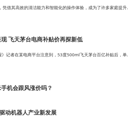
，凭借其高效的清洁能力和智能化的操作体验，成为了许多家庭提升
多用户在使用后反映，其扫拖一体功能有效提升了日常清洁的效率，
，能够自如应对各种环境的…
现 飞天茅台电商补贴价再探新低
报》记者在某电商平台注意到，53度500ml飞天茅台百亿补贴后，单
破1499元的官方建议零售价。记者注意到，社交平台上经常有网友吐
台“难如…
米手机会跟风涨价吗？
量驱动机器人产业新发展