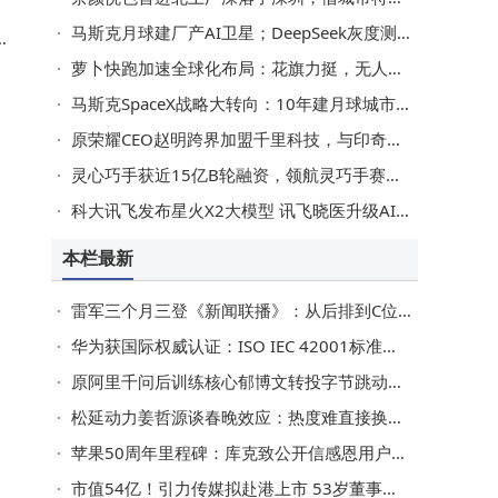
马斯克月球建厂产AI卫星；DeepSeek灰度测试百万Token；AI相亲软件风靡斯坦福校园|科技快讯
跳
萝卜快跑加速全球化布局：花旗力挺，无人驾驶出行新篇章已开启
马斯克SpaceX战略大转向：10年建月球城市，是务实调整还是“画大饼”？
原荣耀CEO赵明跨界加盟千里科技，与印奇共绘AI商业新蓝图
灵心巧手获近15亿B轮融资，领航灵巧手赛道，推动具身智能新发展
科大讯飞发布星火X2大模型 讯飞晓医升级AI健康管家赋能基层医疗
本栏最新
雷军三个月三登《新闻联播》：从后排到C位，民企与国家战略同频共进
华为获国际权威认证：ISO IEC 42001标准加持，AI治理迈入国际先进行列
原阿里千问后训练核心郁博文转投字节跳动，千问团队近期变动引关注
松延动力姜哲源谈春晚效应：热度难直接换融资，具身智能赛道马太效应将显
苹果50周年里程碑：库克致公开信感恩用户，共忆创新征程引期待
市值54亿！引力传媒拟赴港上市 53岁董事长罗衍记年薪达214万元