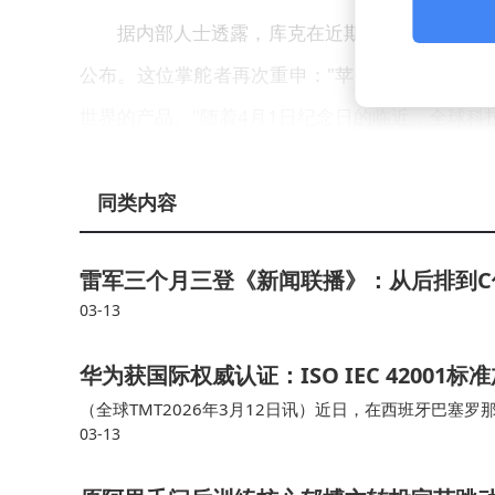
据内部人士透露，库克在近期举行的全员会议
公布。这位掌舵者再次重申："苹果的DNA中始
世界的产品。"随着4月1日纪念日的临近，全球科
同类内容
雷军三个月三登《新闻联播》：从后排到C
03-13
华为获国际权威认证：ISO IEC 4200
（全球TMT2026年3月12日讯）近日，在西班牙巴塞罗
03-13
正式授予华为技术有限公司ISO/IEC 42001人工智能