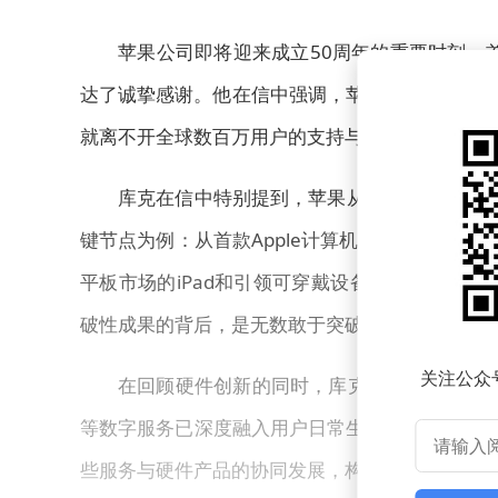
苹果公司即将迎来成立50周年的重要时刻，
达了诚挚感谢。他在信中强调，苹果始终以开拓未
就离不开全球数百万用户的支持与信任。
库克在信中特别提到，苹果从创立之初就坚信
键节点为例：从首款Apple计算机到Mac系列，从
平板市场的iPad和引领可穿戴设备的Apple W
破性成果的背后，是无数敢于突破常规的团队与用
关注公众
在回顾硬件创新的同时，库克也着重强调了服务生态的构建
等数字服务已深度融入用户日常生活，iCloud云服
些服务与硬件产品的协同发展，构成了苹果独特的