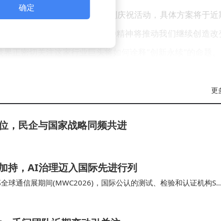
确定
上曾透露，公司正在筹备一系列庆祝活动，具体方案将于近
终蕴含着对未知的探索欲望，这种精神将推动我们继续创造改
技界正密切关注这家行业巨头将如何诠释"创新永续"的命题。
更
位，民企与国家战略同频共进
1标准加持，AI治理迈入国际先进行列
那全球通信展期间(MWC2026)，国际公认的测试、检验和认证机构SG
管理体系认证证书。本…