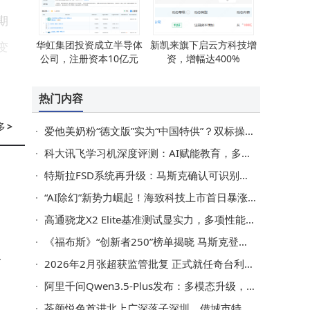
期
华虹集团投资成立半导体
新凯来旗下启云方科技增
变
公司，注册资本10亿元
资，增幅达400%
热门内容
多
>
爱他美奶粉“德文版”实为“中国特供”？双标操作引发信任危机
科大讯飞学习机深度评测：AI赋能教育，多款机型助力孩子高效学习成长
特斯拉FSD系统再升级：马斯克确认可识别人类手势 提升人车交互新体验
“AI除幻”新势力崛起！海致科技上市首日暴涨，市值突破370亿港元
高通骁龙X2 Elite基准测试显实力，多项性能指标力压苹果M5芯片
《福布斯》“创新者250”榜单揭晓 马斯克登顶 黄仁勋等科技巨擘入围前十
S
2026年2月张超获监管批复 正式就任奇台利丰村镇银行董事长一职
阿里千问Qwen3.5-Plus发布：多模态升级，多项评测成绩超越顶尖模型
茶颜悦色首进北上广深落子深圳，借城市特性与客群优势谋全国布局