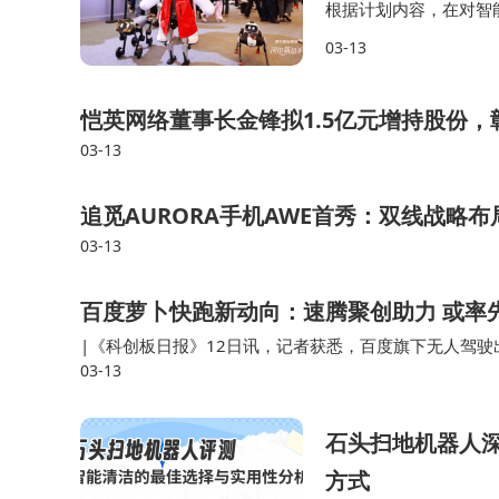
根据计划内容，在对智
作，从消费级产品定制
03-13
行业标准制定与完善等
恺英网络董事长金锋拟1.5亿元增持股份
03-13
追觅AURORA手机AWE首秀：双线战略
03-13
百度萝卜快跑新动向：速腾聚创助力 或率
|《科创板日报》12日讯，记者获悉，百度旗下无人驾
03-13
前装定点已由速腾聚创获得，后者将为其新一代前装量产Rob
石头扫地机器人
方式