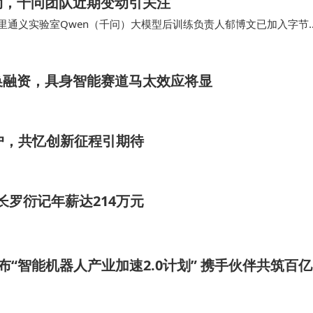
动，千问团队近期变动引关注
里通义实验室Qwen（千问）大模型后训练负责人郁博文已加入字节
。 早在2024年12月，有消息称，…
换融资，具身智能赛道马太效应将显
户，共忆创新征程引期待
长罗衍记年薪达214万元
6发布“智能机器人产业加速2.0计划” 携手伙伴共筑百亿