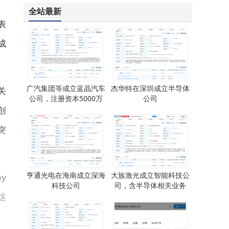
华为获国际权威认证：ISO IEC 42001标准加持，AI治理迈入国际先进行列
全站最新
表
成
广汽集团等成立蓝晶汽车
杰华特在深圳成立半导体
关
公司，注册资本5000万
公司
创
突
亨通光电在海南成立深海
大族激光成立智能科技公
y
科技公司
司，含半导体相关业务
这