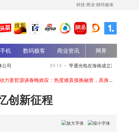
科技·商业·财经媒体
能手机
数码极客
商业资讯
网界
石头扫地机器人深度评测：高效智能清洁，解锁现代家庭便捷生活新方式
华为获国际权威认证：ISO IEC 42001标准加持，AI治理迈入国际先进行列
公司
03-13
亨通光电在海南成立深海科技公司
原阿里千问后训练核心郁博文转投字节跳动，千问团队近期变动引关注
松延动力姜哲源谈春晚效应：热度难直接换融资，具身智能赛道马太效应将显
苹果50周年里程碑：库克致公开信感恩用户，共忆创新征程引期待
市值54亿！引力传媒拟赴港上市 53岁董事长罗衍记年薪达214万元
忆创新征程
京东AWE 2026发布“智能机器人产业加速2.0计划” 携手伙伴共筑百亿生态
恺英网络董事长金锋拟1.5亿元增持股份，彰显对公司发展信心与担当
追觅AURORA手机AWE首秀：双线战略布局，自研AI系统引领高端科技新体验
百度萝卜快跑新动向：速腾聚创助力 或率先开启千线级激光雷达上车潮
石头扫地机器人深度评测：高效智能清洁，解锁现代家庭便捷生活新方式