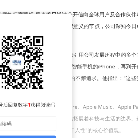
首席执行官蒂姆·库克近日通过公开信向全球用户及合作伙伴
来为使命，但在这个具有里程碑意义的节点，公司深知今日
"改变世界的想法终将成真"。他引用公司发展历程中的多个
颠覆音乐行业的iPod到重新定义智能手机的iPhone，再到开
atch，每一代产品都凝聚着对创新的不懈追求。他指出："这些
户共同书写的历史。"
号后回复数字
1
获得阅读码
。他提到App Store、Apple Music、Apple Pa
务与Apple TV等内容平台则持续拓展着科技与生活的边界。
生态系统，印证了"技术应服务于人性"的核心价值观。