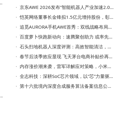
京东AWE 2026发布“智能机器人产业加速2.0计划” 携手伙伴共筑百亿生态
动
恺英网络董事长金锋拟1.5亿元增持股份，彰显对公司发展信心与担当
追觅AURORA手机AWE首秀：双线战略布局，自研AI系统引领高端科技新体验
百度萝卜快跑新动向：速腾聚创助力 或率先开启千线级激光雷达上车潮
石头扫地机器人深度评测：高效智能清洁，解锁现代家庭便捷生活新方式
春节后淡季效应显现 飞天茅台电商补贴价再探新低
内存涨价潮来袭，雷军详解应对策略，小米手机会跟风涨价吗？
全志科技：深耕SoC芯片领域，以“芯”力量驱动机器人产业新发展
第十六批境内深度合成服务算法备案信息公布 未备案者请尽快申请
该