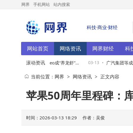
网界
手机网站
站内搜索
科技·商业·财经
网站首页
网络资讯
网界财经
科
滚动资讯
ac Mini与MacBook Neo成“养龙虾”热
03-13
广汽集团等成立
当前位置：
网界
网络资讯
正文内容
>
>
选，存储扩容方案来了
00万
苹果50周年里程碑：
时间：2026-03-13 18:29
作者：吴俊