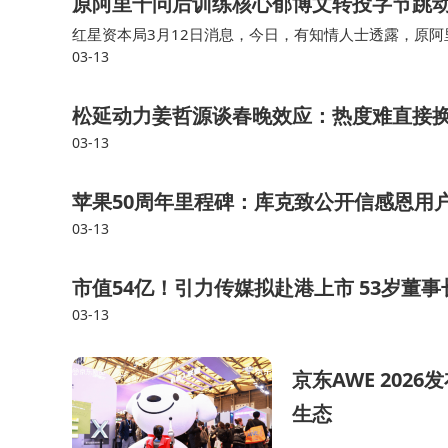
原阿里千问后训练核心郁博文转投字节跳
红星资本局3月12日消息，今日，有知情人士透露，原阿
03-13
动，担任Seed团队视觉模型与多模态交互团队后训练负责人
松延动力姜哲源谈春晚效应：热度难直接
03-13
苹果50周年里程碑：库克致公开信感恩用
03-13
市值54亿！引力传媒拟赴港上市 53岁董事
03-13
京东AWE 202
生态