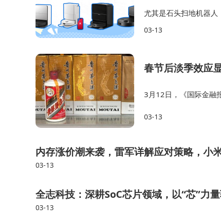
尤其是石头扫地机器人
活效率的理想选择。很
03-13
别是在忙碌的工作日里
春节后淡季效应显
3月12日，《国际金融
价格低至1449元，跌
03-13
槽，想在i茅台买飞天茅
内存涨价潮来袭，雷军详解应对策略，小
03-13
全志科技：深耕SoC芯片领域，以“芯”力
03-13