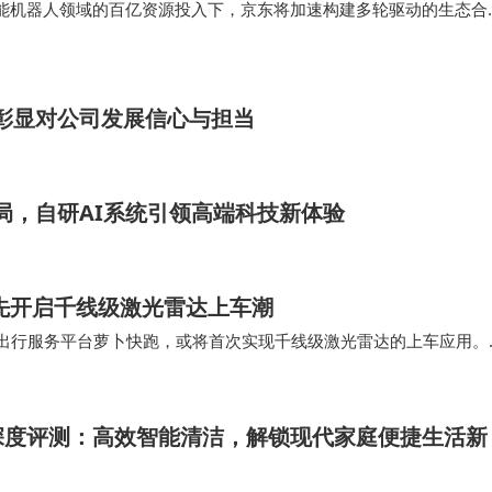
能机器人领域的百亿资源投入下，京东将加速构建多轮驱动的生态合
、技术赋能研发、供应链金融服务、海内外渠道联动、营销共建、推
诸多方面，更深层次、多维…
，彰显对公司发展信心与担当
布局，自研AI系统引领高端科技新体验
先开启千线级激光雷达上车潮
驶出行服务平台萝卜快跑，或将首次实现千线级激光雷达的上车应用。
otaxi车型提供“千线级EM4+全固…
深度评测：高效智能清洁，解锁现代家庭便捷生活新