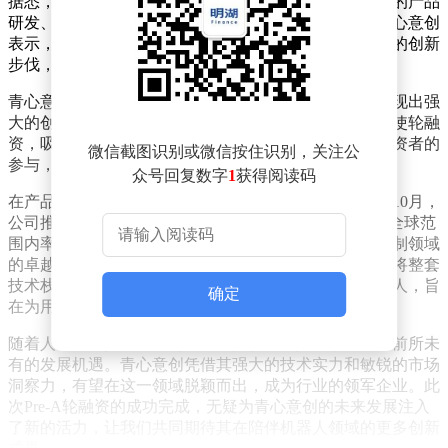
据悉，本轮融资资金将主要用于超小型双足陪伴机器人的产品
研发、技术平台搭建、核心算法迭代以及团队扩充。青心意创
表示，通过此次融资，公司将加速推进陪伴机器人领域的创新
步伐，为用户带来更加智能、贴心的产品体验。
青心意创的核心团队组建于2024年初，自成立以来便展现出强
大的创新能力和市场洞察力。此前，公司已成功完成天使轮融
资，吸引了初心资本、乐朴资本及多位科技领域个人投资者的
微信截图识别或微信按住识别，关注公
参与，为公司的初期发展奠定了坚实基础。
众号回复数字
1
获得阅读码
在产品研发方面，青心意创始终走在行业前列。2024年10月，
公司推出了通用具身人形机器人“ORCA”，该机器人在全球范
围内率先实现了直膝行走，展现了公司在机器人运动控制领域
的卓越技术实力。基于这一技术基座，青心意创进一步将整套
技术栈下沉，开发出首款针对情绪陪伴场景的小型机器人，旨
确定
在为用户提供更加个性化、情感化的陪伴服务。
随着人工智能技术的不断发展，陪伴机器人市场正迎来前所未
有的发展机遇。青心意创凭借其强大的技术实力和敏锐的市场
洞察力，有望在这一领域脱颖而出，成为行业的领军企业。此
次Pre-A轮融资的成功完成，无疑为青心意创的未来发展注入
了新的活力，让我们共同期待其在陪伴机器人领域的更多创新