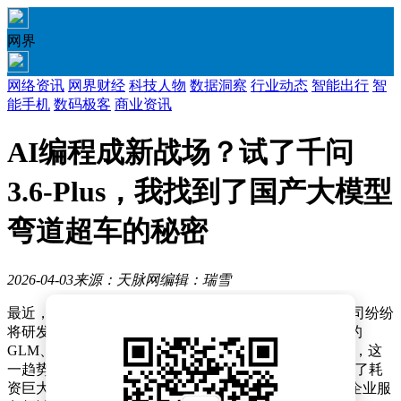
网界
网络资讯
网界财经
科技人物
数据洞察
行业动态
智能出行
智
能手机
数码极客
商业资讯
AI编程成新战场？试了千问
3.6-Plus，我找到了国产大模型
弯道超车的秘密
2026-04-03
来源：天脉网
编辑：瑞雪
最近，人工智能领域掀起了一股编程热潮，各大科技公司纷纷
将研发重点转向提升模型的编程能力。从Claude到国产的
GLM、MiniMax，再到OpenAI调整战略聚焦生产力工具，这
一趋势愈发明显。就连OpenAI也做出了重大调整，砍掉了耗
资巨大的Sora视频业务，将算力资源集中投入到编程和企业服