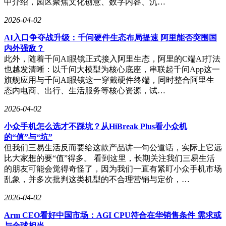
中介绍，园区聚焦文化创意、数字内容、沉…
2026-04-02
AI入口争夺战升级：千问硬件生态布局提速 阿里能否突围国
内外强敌？
此外，随着千问AI眼镜正式接入阿里生态，阿里的C端AI打法
也越发清晰：以千问大模型为核心底座，串联起千问App这一
旗舰应用与千问AI眼镜这一穿戴硬件终端，同时整合阿里生
态内电商、出行、生活服务等核心资源，试…
2026-04-02
小众手机怎么选才不踩坑？从HiBreak Plus看小众机
的“值”与“坑”
但我们三易生活反而要给这款产品讲一句公道话，实际上它远
比大家想的要“值”得多。 看到这里，长期关注我们三易生活
的朋友可能会觉得奇怪了，因为我们一直有紧盯小众手机市场
乱象，并多次批判这类机型的不合理营销与定价，…
2026-04-02
Arm CEO看好中国市场：AGI CPU符合在华销售条件 需求或
与全球相当