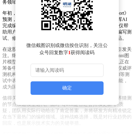
务领域。
年初，Anthropic发布的《2026 Agentic Coding Trends Report》
预测，今年开发者将逐步从亲自动手编写代码转变为指挥AI
完成编程任务。这种被称为Agentic Coding的新模式，不仅帮
助用户生成代码，还能自主完成理解需求、拆解任务、编写测
试、修复漏洞等全流程工作，最终交付可直接使用的成品。
微信截图识别或微信按住识别，关注公
在这股浪潮中，阿里巴巴近期连续推出多款大模型产品引发关
众号回复数字
1
获得阅读码
注。继春节前发布Qwen3.5后，该公司又陆续推出3.5-Omni图
片模型和Qwen3.6-Plus编程模型，旗舰版Qwen3.6-Max也正在
筹备中。这种密集的更新节奏，在行业内实属罕见。据权威评
测机构数据显示，Qwen3.6在SWE-bench系列和Claw-e
val等测
试中表现优异，以更小的参数量实现了超越前代3.5的性能，
成为国内最接近Claude水平的编程模型。
确定
值得关注的是，阿里选择在技术负责人离职传闻引发业界猜测
的节点加速模型迭代。面对"Qwen是否还会持续更新"的质
疑，团队用实际行动给出了肯定答案，并将研发方向精准锁定
在当下最热门的编程领域。这种战略选择，既是对行业趋势的
回应，也是展示技术实力的关键举措。