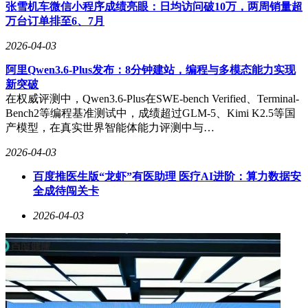
实际测试显示，Qwen3.6展现出强大的多模态处理能力。在视
张雪机车微信小程序成绩亮眼：日均访问破10万，两周销量超
频理解测试中，研究人员用手机录制包含网站操作和功能需求
万台订单排至6、7月
的视频，模型成功解析抽象指令，复现了包含特效的网页界
面。虽然首次生成存在元素布局、交互设计等瑕疵，但经过第
2026-04-03
二轮反馈优化后，最终成果达到了专业评选标准。这种视频交
阿里Qwen3.6-Plus发布：8分钟建站，编程与多模态能力实现
互方式，相比传统文本输入具有更高的自然性和效率。
新突破
在处理复杂代码仓库时，Qwen3.6的表现同样令人印象深刻。
在权威评测中，Qwen3.6-Plus在SWE-bench Verified、Terminal-
研究人员将开源重制版Claude Code项目克隆到本地后，模型
Bench2等编程基准测试中，成绩超过GLM-5、Kimi K2.5等国
不仅自主定位到项目目录，还深入分析代码结构，最终生成了
产模型，在真实世界智能体能力评测中与…
包含渐变动画、GitHub跳转等功能的展示网站。更关键的是，
2026-04-03
当要求用中文解释项目技术细节时，模型能够自动提取关键代
码，翻译成通俗语言，帮助非专业人士理解项目核心逻辑。
百度推医生版“龙虾”有医助理 医疗AI进阶：算力数据安
全成待闯关卡
针对开发者普遍面临的token限制问题，测试团队展示了模型
的实用改造能力。以DeepSeek V3的tokenizer工具为基础，模
2026-04-03
型不仅将其打包成可执行文件，还根据用户提供的聊天界面截
图，重新设计了交互界面。经过两轮优化，最终产品实现了与
原型相似的视觉效果，并额外添加了模型切换等细节功能，展
现出强大的定制化开发潜力。
这些测试案例表明，AI编程工具的能力边界正在不断扩展。
从视频内容解析到复杂代码库理解，从界面设计到功能实现，