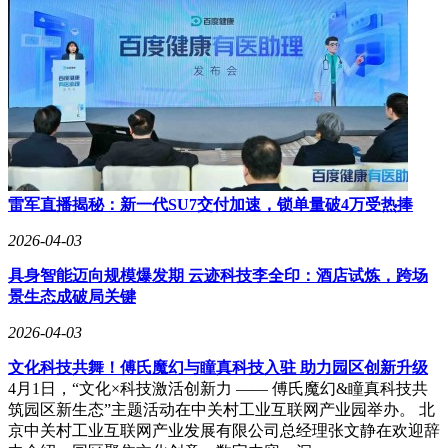
Qwen3.6的进化标志着Agentic Coding模式进入实用阶段。这种
转变与行业报告数据相呼应——目前已有60%的开发者在日常
工作中使用AI工具，但真正实现全流程自主开发的比例不足
20%。
阿里巴巴近期进行的组织架构调整，为模型研发提供了更系统
的支持。新成立的ATH事业群整合了模型研发、平台建设和应
用开发团队，形成从基础能力到商业落地的完整链条。这种战
略布局，配合Qwen系列模型在性价比、迭代速度和生态兼容
性方面的优势，为国产AI工具在编程领域占据一席之地创造
雷军直播揭秘：新一代SU7交付加速，锁单量破4万受热捧
了有利条件。
2026-04-03
目前，新模型已通过阿里云百炼平台提供API服务，并接入悟
具身智能迈向规模爆发期 云迹科技李全印：酒店试炼，跨场
空、Qoder和Qwen Chat等应用。开发者和普通用户均可通过
景生态成破局关键
这些渠道体验最新功能，实际检验模型是否符合自身需求。这
种开放态度，或将推动AI编程工具从专业领域向大众市场加
2026-04-03
速渗透。
文化科技共舞！傅氏魔幻与瞳真科技入驻 助力园区创新升级
4月1日，“文化×科技激活创新力 —— 傅氏魔幻&瞳真科技共
筑园区新生态”主题活动在中关村工业互联网产业园举办。 北
京中关村工业互联网产业发展有限公司总经理张文静在欢迎辞