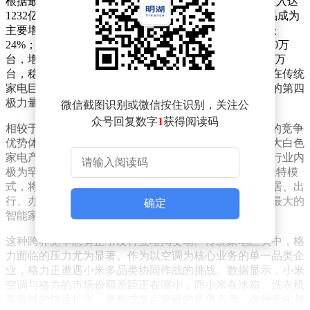
根据最新财报数据，2025年小米IoT与生活消费品业务收入达
1232亿元，占总营收比重攀升至27.2%。其中大家电产品成为
主要增长引擎，空调全年出货量突破850万台，同比增长
24%；洗衣机销量达230万台，增幅18%；冰箱出货量280万
台，增长4%。智能电视表现尤为突出，全球出货量近千万
台，稳居国内市场前三、全球第五。这一成绩单显示，在传统
家电巨头美的、格力、海尔之外，小米已形成不可忽视的第四
极力量。
微信截图识别或微信按住识别，关注公
众号回复数字
1
获得阅读码
相较于TCL、海信等在电视领域更具优势的品牌，小米的竞争
优势体现在全品类协同发展。其空调、冰箱、洗衣机三大白色
家电产品线均保持两位数增长，这种均衡发展的态势在行业内
极为罕见。更值得关注的是，小米通过"硬件+生态"的独特模
式，将所有家电产品接入米家智能平台，构建起覆盖家居、出
行、办公的全场景生态体系。目前米家已成为国内规模最大的
确定
智能家居开放平台，用户粘性与生态壁垒持续增强。
这种跨界竞争态势正引发行业格局变动。传统家电巨头中，格
力面临的压力尤为显著。作为以空调为核心业务的单一品类企
业，格力正遭遇小米多品类协同作战的挑战。数据显示，小米
空调与格力的市场份额差距正在缩小，而小米在冰箱、洗衣机
等领域的快速扩张，更形成多点突破的竞争态势。这种变化与