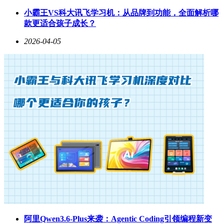
十年前董明珠与雷军的十亿赌约形成鲜明对比，当时格力董事
小霸王VS科大讯飞学习机：从品牌到功能，全面解析哪
长董明珠曾断言"小米模式不可能超越格力"，如今市场格局的
款更适合孩子成长？
演变无疑为这场商业辩论增添了新注脚。
2026-04-05
行业分析师指出，小米的崛起本质是科技企业向传统制造业渗
透的典型案例。通过整合供应链效率、发挥软件生态优势、精
准把握年轻消费群体需求，小米正在改写家电行业的竞争规
则。随着智能家居从概念走向普及，具备全品类产品矩阵和统
一生态平台的企业，将在未来的市场竞争中占据先机。
阿里Qwen3.6-Plus来袭：Agentic Coding引领编程新变