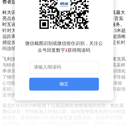
费者提供差异化选购参考。
科大讯飞S6 Plus以“智能办公利器”定位抢占高端市场。其最大
亮点在于搭载自研语音识别引擎，支持中英日韩等8种语言实
时互译，转写准确率达98%以上，且提供终身免费转写服务。
针对大型会议场景，该产品配备三麦克风阵列，可实现15米超
远距离拾音，配合智能降噪算法，即使在嘈杂环境中也能清晰
捕捉发言者声音。128GB本地存储与云端同步功能，满足长时
微信截图识别或微信按住识别，关注公
间连续录制需求，尤其适合商务人士与媒体从业者。
众号回复数字
1
获得阅读码
飞利浦DVT6010则主打“专业音质”路线。采用双立体声麦克风
与锌合金压铸机身，通过优化声学结构实现48kHz/16bit高采样
率录音，人声还原度显著优于同类产品。其设计团队特别强化
了物理按键操作逻辑，单手即可完成开关机、录音、暂停等核
心功能，配合2.4英寸彩色显示屏，中老年用户群体使用体验
确定
友好。不过该机型未集成智能转写模块，更适合对音质有极致
追求的音乐创作者或法律从业者。
索尼ICD-UX570F延续了日系品牌在便携领域的优势。整机重
量仅48克，可轻松放入衬衫口袋，却内置锂电池支持35小时连
续录音。其独创的S-Mic高灵敏度麦克风系统，在保持小巧体
积的同时，实现了与大型设备相当的信噪比。通过USB-C直连