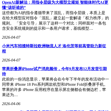
功能，用户无需安装驱动即可快速导出文件，搭配索尼自家的
OpenAI新解法：用指令层级为大模型立规矩 智能体时代AI更
Digital Voice Editor软件，可进行精细化音频剪辑，适合学生群
懂“该听谁的”
体与移动办公人群。
这些都为AI的指令遵循带来了混乱，而指令层级，本质上是
在给大模型应对指令「混乱」建立起一套解读「权力秩序」的
奥林巴斯WS-852通过场景化设计开辟细分市场。针对不同使
规则。 「安全引导」展示了这样一个对比：同样面对一条包
用环境预设会议、采访、音乐等6种录音模式，用户可根据实
含安全系统规则的提示和一条用户请求，基线模型…
际需求调整采样率与压缩比。例如在音乐录制模式下，设备会
自动提升高频响应范围，捕捉乐器细节；而在会议模式中，则
2026-04-07
优先强化中频人声。不过其32GB存储空间在高清录制模式下
小米汽车招揽特斯拉欧洲物流人才 洛伦茨等前高管助力新征
仅能支持约20小时连续录音，需定期清理文件或搭配扩展卡使
程
用。
2026-04-07
小米录音笔以“性价比标杆”形象切入市场。299元的定价提供
双麦克风降噪、实时转写、10米拾音等核心功能，转写服务首
苹果折叠屏iPhone试产消息频传，今年9月发布12月发货引期
年免费后续按需付费。其搭载的MIUI系统深度适配小米生态
待
链产品，可与手机、平板实现无缝文件传输。虽然硬件配置略
此前的一份消息显示，苹果将会在今年下半年的发布活动中一
逊于旗舰机型，但通过软件优化实现了85%以上的转写准确
同带来 iPhone 18 Pro系列两款机型和iPhone Fold折叠屏手机。
率，满足日常会议记录与课堂笔记需求，成为年轻用户群体的
苹果的许多 iPhone 应用程序在显示屏左侧都会有侧边栏，苹
热门选择。
果还为…
功能对比显示，科大讯飞在智能化领域形成技术壁垒，飞利浦
2026-04-06
与索尼分别在音质与便携性方面建立优势，奥林巴斯通过场景