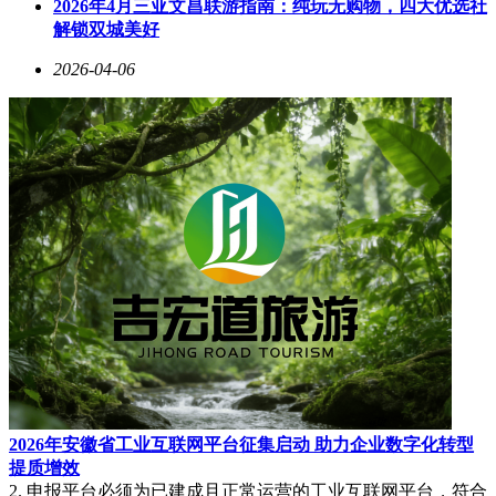
细分满足特定需求，小米则凭借生态整合能力抢占入门市场。
2026年4月三亚文昌联游指南：纯玩无购物，四大优选社
消费者选购时可优先明确使用场景：跨国交流需重点关注翻译
解锁双城美好
功能，户外采访应考察降噪能力，长期存档需评估存储方案，
2026-04-06
而预算敏感型用户则可关注促销活动与转写服务套餐。
2026年安徽省工业互联网平台征集启动 助力企业数字化转型
提质增效
2. 申报平台必须为已建成且正常运营的工业互联网平台，符合