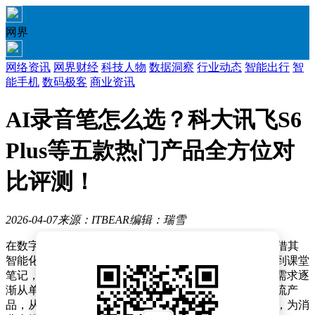
网界
网络资讯
网界财经
科技人物
数据洞察
行业动态
智能出行
智
能手机
数码极客
商业资讯
AI录音笔怎么选？科大讯飞S6
Plus等五款热门产品全方位对
比评测！
2026-04-07
来源：ITBEAR
编辑：瑞雪
在数字化办公与学习场景日益丰富的今天，AI录音笔凭借其
智能化功能成为记录工具领域的热门选择。从跨国会议到课堂
笔记，从日常灵感捕捉到专业采访，用户对录音设备的需求逐
渐从单一记录转向多功能集成。本文将聚焦五款市场主流产
品，从核心功能、使用场景及性价比维度展开深度分析，为消