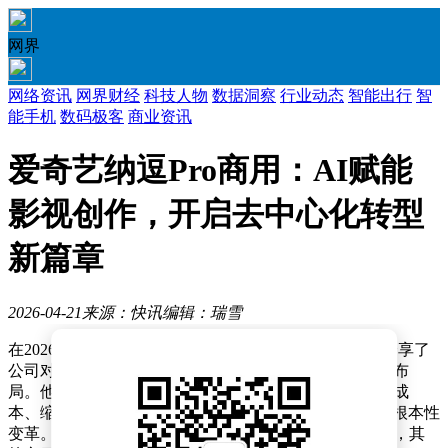
网界
网络资讯
网界财经
科技人物
数据洞察
行业动态
智能出行
智
能手机
数码极客
商业资讯
爱奇艺纳逗Pro商用：AI赋能
影视创作，开启去中心化转型
新篇章
2026-04-21
来源：快讯
编辑：瑞雪
在2026爱奇艺世界·大会上，爱奇艺创始人、CEO龚宇分享了
公司对人工智能（AI）技术在影视领域应用的最新战略布
局。他指出，AI正在重塑影视行业生态，通过降低制作成
本、缩短周期、简化创作流程，推动内容生产模式发生根本性
变革。这一判断基于爱奇艺在AI领域的持续投入与实践，其