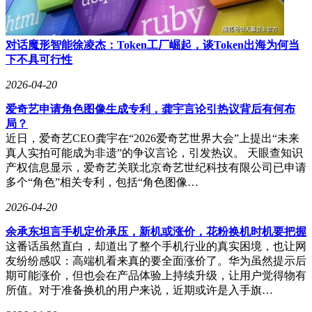
对话魔形智能徐凌杰：Token工厂崛起，谈Token出海为何当
下不具可行性
2026-04-20
爱奇艺申请角色图像生成专利，龚宇言论引热议背后有何布
局？
近日，爱奇艺CEO龚宇在“2026爱奇艺世界大会”上提出“未来
真人实拍可能成为非遗”的争议言论，引发热议。 天眼查知识
产权信息显示，爱奇艺关联北京奇艺世纪科技有限公司已申请
多个“角色”相关专利，包括“角色图像…
2026-04-20
余承东坦言手机定价承压，新机或涨价，花粉换机时机要把握
这番话虽然直白，却道出了整个手机行业的真实困境，也让网
友纷纷感叹：高端机看来真的要全面涨价了。华为虽然提示后
期可能涨价，但也会在产品体验上持续升级，让用户觉得物有
所值。对于准备换机的用户来说，近期或许是入手旗…