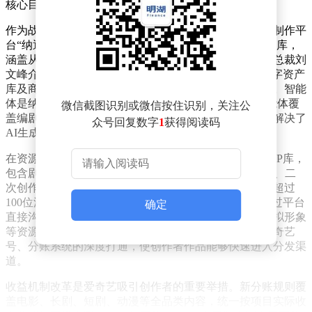
核心目标是构建一个连接创作者与用户的开放生态。
作为战略落地的关键载体，爱奇艺正式推出专业级影视制作平
台“纳逗Pro”。该平台整合了影视全栈AI能力与独家资源库，
涵盖从剧本创作到后期制作的全流程。据爱奇艺高级副总裁刘
文峰介绍，平台已集成大模型、智能体、IP资源库、数字资产
库及商业合作系统，试商用期间已吸引大量创作者入驻。智能
体是纳逗Pro的核心功能之一，目前开发中的近70个智能体覆
微信截图识别或微信按住识别，关注公
盖编剧、导演、美术设计、专业戏份生成等环节，有效解决了
众号回复数字
1
获得阅读码
AI生成内容中角色一致性差、场景随机性强等痛点。
在资源开放方面，爱奇艺向创作者开放了沉淀近20年的IP库，
包含剧本、小说、漫画及影视作品，支持AI影视化改编、二
次创作及长剧转中短剧等多样化形态。艺人合作层面，超过
100位深度合作艺人已入驻纳逗Pro艺人库，创作者可通过平台
确定
直接沟通合作细节。数字资产库则提供场景、道具、虚拟形象
等资源，支持一键调用，显著提升制作效率。平台与爱奇艺
号、分账系统的深度打通，使创作者作品能够快速进入分发渠
道。
收益机制改革是爱奇艺吸引创作者的重要举措。新分账规则覆
盖电影、长剧、短剧、动漫等全品类内容，统一按项目实际收