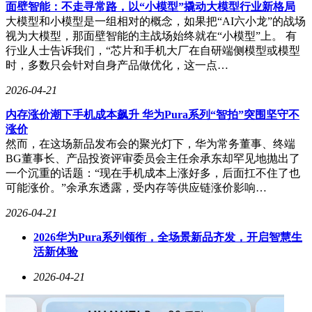
入分账且不设上限。2026年底前，AIGC内容和中剧内容可获
面壁智能：不走寻常路，以“小模型”撬动大模型行业新格局
得20%额外补贴，分账周期也可根据创作者需求灵活选择。这
大模型和小模型是一组相对的概念，如果把“AI六小龙”的战场
一调整旨在通过经济激励扩大创作者群体规模，推动内容产量
视为大模型，那面壁智能的主战场始终就在“小模型”上。 有
与质量同步提升。
行业人士告诉我们，“芯片和手机大厂在自研端侧模型或模型
时，多数只会针对自身产品做优化，这一点…
爱奇艺首席内容官王晓晖在发言中强调，AI技术正在打破传
统影视生产的中心化格局。他以“技术张狂”形容当前AI对行业
2026-04-21
的渗透速度，并透露爱奇艺已启动向非中心化社交媒体转型。
内存涨价潮下手机成本飙升 华为Pura系列“智拍”突围坚守不
这一转型将形成“头部内容制作+创作者社区”的双轮驱动模
涨价
式，既保留优质内容的规模化生产能力，又通过开放平台激发
然而，在这场新品发布会的聚光灯下，华为常务董事、终端
个体创作者的活力。龚宇认为，与以往技术创新先影响平台再
BG董事长、产品投资评审委员会主任余承东却罕见地抛出了
改变内容的路径不同，AI此次直接作用于内容本身，将催生
一个沉重的话题：“现在手机成本上涨好多，后面扛不住了也
大量新兴创作主体，彻底重构行业生态。
可能涨价。”余承东透露，受内存等供应链涨价影响…
2026-04-21
2026华为Pura系列领衔，全场景新品齐发，开启智慧生
活新体验
2026-04-21