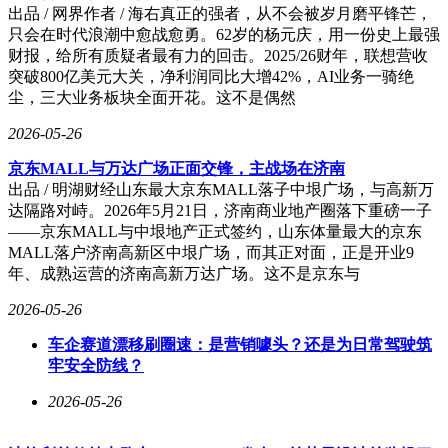
出品 / 网界作者 / 海右真正的强者，从不会被岁月磨平锋芒，
只会在时代浪潮中愈战愈勇。62岁的杨元庆，用一份史上最强
财报，给所有质疑者最有力的回击。2025/26财年，联想营收
突破800亿美元大关，净利润同比大增42%，AI业务一骑绝
尘，三大业务板块全面开花。这不是偶然
2026-05-26
京东MALL与万达广场正面交锋，主战场在济南
出品 / 明湖财经山东最大京东MALL落子中垠广场，与高新万
达隔路对峙。2026年5月21日，济南商业地产圈落下重磅一子
——京东MALL与中垠地产正式签约，山东体量最大的京东
MALL落户济南高新区中垠广场，而其正对面，正是开业9
年、成熟运营的济南高新万达广场。这不是京东与
2026-05-26
车企赛道漂移刷圈速：是营销噱头？还是为日常驾驶筑
牢安全防线？
2026-05-26