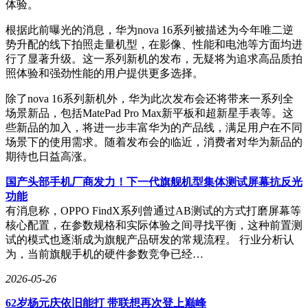
体验。
根据此前曝光的消息，华为nova 16系列被描述为今年唯二逆
势升配的线下拍照走量机型，在影像、性能和电池等方面均进
行了显著升级。这一系列新机的发布，无疑将为追求高品质拍
照体验和强劲性能的用户提供更多选择。
除了nova 16系列新机外，华为此次发布会还将带来一系列全
场景新品，包括MatePad Pro Max新平板和超新星手表等。这
些新品的加入，将进一步丰富华为的产品线，满足用户在不同
场景下的使用需求。随着发布会的临近，消费者对华为新品的
期待也日益高涨。
国产头部手机厂商发力！下一代旗舰机型集体测试屏幕抗反光
功能
有消息称，OPPO FindX系列曾通过AB测试的方式打磨屏幕等
核心配置，在参数规格和实际体验之间寻找平衡，这种前置测
试的模式也逐渐成为旗舰产品研发的常规流程。 行业分析认
为，当前旗舰手机的硬件参数竞争已经…
2026-05-26
62岁杨元庆依旧能打 带联想再次登上巅峰