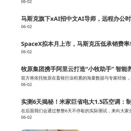
06-02
用户调研显示，家长选择学习机时主要关注
计。科大讯飞通过AI技术整合形成差异化优势，
马斯克旗下xAI招中文AI导师，远程办公时
训练。全学段课程资源与课堂进度同步，配合低蓝
06-02
健康保障。
SpaceX拟本月上市，马斯克压低承销费
06-02
针对不同学习阶段需求，科大讯飞推出三款代表性机
行内存与512GB存储空间满足多学科资料存储
牧原集团携手阿里云打造“小牧助手” 智
长反馈显示其能有效分担家庭辅导压力。另一款P30
双方将依托牧原在畜牧行业积累的海量数据与专家经验，
06-02
I在饲料营养、种猪育种、养殖管理、兽医健康等核心领
应，通过大数据分析定位知识薄弱点，为二三线城
实测6天揭秘！米家巨省电大1.5匹空调：
面向全年龄段用户的LUMIE 10采用立式设
在后面我们会通过整整6天不停歇的实际测试，来向大家全
AI学习计划与最新课程标准同步更新，配合智能
06-02
实测了一台 2021 年购入的大1.5匹老款新一级能效空
型特别设置家长管控模块，可远程设置使用时长与