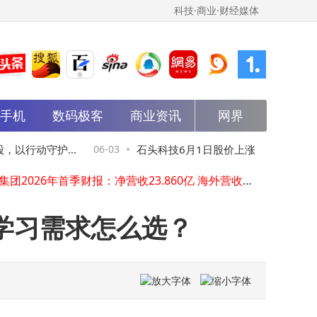
科技·商业·财经媒体
能手机
数码极客
商业资讯
网界
苹果折叠屏iPhone Ultra配色揭晓：受产能与定价影响 经典色系成首选
四部门联手启动“剑网2026”专项行动，6至11月集中整治网络侵权盗版乱象
亚马逊云科技携手OpenAI：GPT-5.5等前沿模型登陆Amazon Bedrock 赋能企业新发展
，以行动守护
06-03
石头科技6月1日股价上涨5.31% 主力资
挚文集团2026年首季财报：净营收23.860亿 海外营收增长44.1%
斯克旗下xAI招中文AI导师，远程办公时薪最高45美元
流出超两千六百万 散户积极入场
SpaceX拟本月上市，马斯克压低承销费率华尔街仍有望获5亿美元收入
牧原集团携手阿里云打造“小牧助手” 智能养猪开启效率跃升新篇章
学习需求怎么选？
实测6天揭秘！米家巨省电大1.5匹空调：制冷制热低耗高效还静音
北京首创境外旅客线上离境退税新模式 京东助力购物退税体验全面升级
2026 AI同传耳机怎么选？时空壶领跑即时对话，科大讯飞等各有专长
苹果折叠屏iPhone Ultra配色揭晓：受产能与定价影响 经典色系成首选
四部门联手启动“剑网2026”专项行动，6至11月集中整治网络侵权盗版乱象