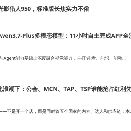
配光影猎人950，标准版长焦实力不俗
en3.7-Plus多模态模型：11小时自主完成APP全
文本与Agent能力基础上深度融合视觉能力，主打“能看、能想、能动
、操作应用、生成代码并交付结果，实现GUI操作、CLI调用、代码
环。 在桌…
球化浪潮下：公会、MCN、TAP、TSP谁能抢占红利
用场景。对于基础薄弱的学生，优先选择具备错题溯源功能
计；备考阶段则需关注题库更新频率与模拟测试功能。硬件
——不是开一个店，而是同时管五个国家的内容、达人和供应链；本
128GB以上的设备，同时确认护眼技术通过国家眼科工程中
不是翻译，是真正理解每个市场的文化和消费心理；数据驱动的决策
哪个达人该签、哪个品该…