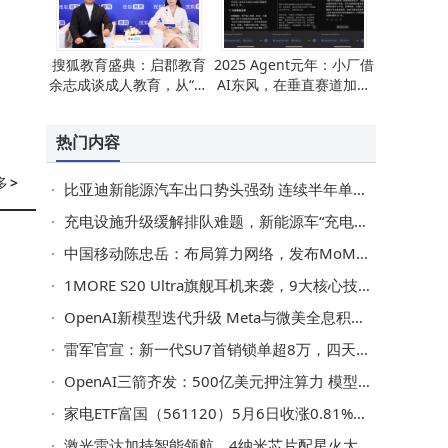
搜狐教育盛典：启郡教育
2025 Agent元年：小厂借
余志成谈成人教育，从“追
AI东风，在垂直赛道加速
随”到“架构”引领新方向
崛起
热门内容
多
>
比亚迪新能源汽车出口势头强劲 连续半年单月出口量均破10万大关
充电设施升级缓解排队难题，新能源车“充电无忧”仍面临价格与便捷性挑战
中国移动陈忠岳：布局算力网络，发布MoMA平台并开放万亿级词元体验包
1MORE S20 Ultra旗舰耳机来袭，9大核心技术开启开放式音频全能体验
OpenAI新模型迭代升级 Meta与微美全息积极布局 AI核心需求或迎爆发式增长
雷军官宣：新一代SU7首销锁单超8万，四天订单量显著跃升
OpenAI三箭齐发：500亿美元押注算力 模型升级与广告工具双轨并进
家电ETF富国（561120）5月6日收涨0.81%，年内份额规模双降流动性如何？
激光雷达加持智能领航，4纳米芯片配星火大模型，长安启源Q05重塑纯电出行体验