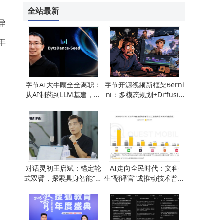
全站最新
导
年
字节AI大牛顾全全离职：
字节开源视频新框架Berni
从AI制药到LLM基建，顶
ni：多模态规划+Diffusio
尖学者未来去向引猜测
n渲染，AI视频编辑精准可
控再升级
对话灵初王启斌：锚定轮
AI走向全民时代：文科
式双臂，探索具身智能“笃
生“翻译官”成推动技术普及
定派”的破局之路
关键力量