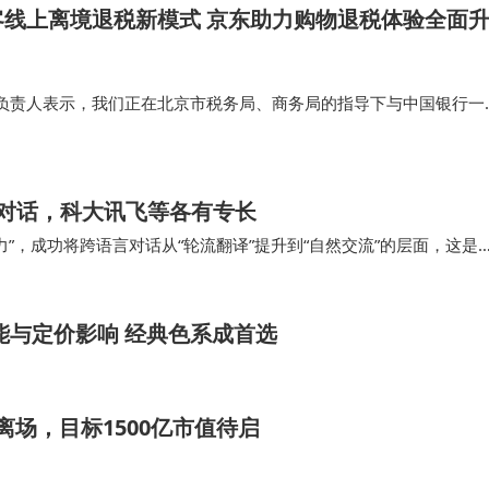
客线上离境退税新模式 京东助力购物退税体验全面
负责人表示，我们正在北京市税务局、商务局的指导下与中国银行一
“即买即退”能力，预计很快就可以跟大家见面，让更多境外旅客享受
退税体验，畅享“购在…
即时对话，科大讯飞等各有专长
”，成功将跨语言对话从“轮流翻译”提升到“自然交流”的层面，这是
重于线上会议和通话翻译，与时空壶主打…
受产能与定价影响 经典色系成首选
报离场，目标1500亿市值待启