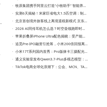
升
牧原集团携手阿里云打造“小牧助手” 智能养猪开启效率跃升新篇章
实测6天揭秘！米家巨省电大1.5匹空调：制冷制热低耗高效还静音
北京首创境外旅客线上离境退税新模式 京东助力购物退税体验全面升级
起
2026 AI同传耳机怎么选？时空壶领跑即时对话，科大讯飞等各有专长
到
苹果折叠屏iPhone Ultra配色揭晓：受产能与定价影响 经典色系成首选
追觅Pre-IPO融资引抢筹，小米200倍回报离场，目标1500亿市值待启
小米17T系列国内首秀：Pro版徕卡三摄配光影猎人950，标准版长焦实力不俗
其
通义实验室发布Qwen3.7-Plus多模态模型：11小时自主完成APP全流程研发
TikTok电商全球化浪潮下：公会、MCN、TAP、TSP谁能抢占红利先机？