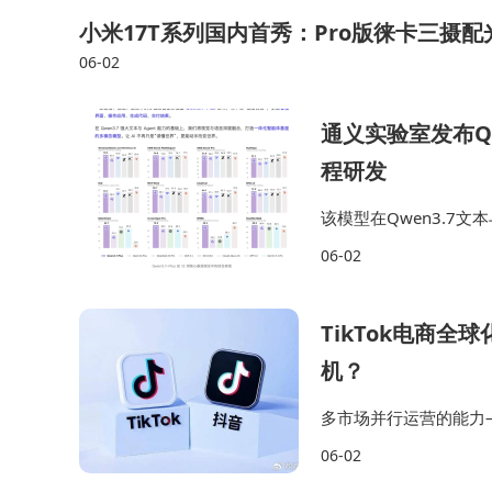
小米17T系列国内首秀：Pro版徕卡三摄
06-02
通义实验室发布Qw
程研发
该模型在Qwen3.7
手”——可看懂图形界面
06-02
成与自我验证的端到端闭
TikTok电商全
技术专家建议，选购学习设备时应结合具体使
机？
机型；自主学习能力较强的用户可侧重互动课程设
多市场并行运营的能力
置方面，建议选择运行内存不低于6GB、存储空间
化内容的生产能力——
06-02
认证。
力——哪个市场该投、