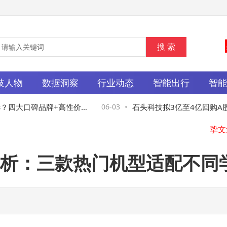
技人物
数据洞察
行业动态
智能出行
智
四大口碑品牌+高性价比
06-03
石头科技拟3亿至4亿回购A股
马
洁更轻松！
市场信心与股东权益
析：三款热门机型适配不同