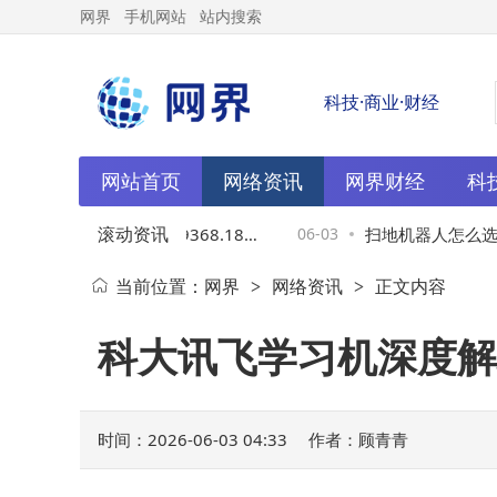
网界
手机网站
站内搜索
科技·商业·财经
网站首页
网络资讯
网界财经
科
滚动资讯
月1日融资动态：买入9368.18万
06-03
扫地机器人怎么选？
当前位置：
网界
网络资讯
正文内容
>
>
券余额降至14.03亿元
机型推荐，让家务清
科大讯飞学习机深度解
时间：2026-06-03 04:33
作者：顾青青