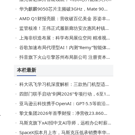
设
华为麒麟9050芯片主频破3GHz，Mate 90首发引领国产芯片性能新高度
性
AMD Q1财报亮眼：营收破百亿美金 苏姿丰看好服务器CPU未来增长
供
监管核准！王伟正式履新廊坊安次惠民村镇银行董事长一职
上海非织造布展：科学布局展位空间 精准视觉营销助力品牌破圈
谷歌加速布局代理型AI！内测“Remy”智能体对标OpenClaw剑指个人AI代理新赛道
运
抖音旗下火山引擎苏州布局新公司 注册资本千万深耕科技领域
家
本栏最新
响
A
科大讯飞学习机深度解析：三款热门机型适配不同学习需求怎么选？
四部门联手启动“剑网2026”专项行动，6至11月集中整治网络侵权盗版乱象
亚马逊云科技携手OpenAI：GPT-5.5等前沿模型登陆Amazon Bedrock 赋能企业新发展
其
挚文集团2026年首季财报：净营收23.860亿 海外营收增长44.1%
们
机
马斯克旗下xAI招中文AI导师，远程办公时薪最高45美元
SpaceX拟本月上市，马斯克压低承销费率华尔街仍有望获5亿美元收入