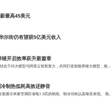
三大维度：教育资源覆盖度、智能辅导精准度以及健康防护
其核心系统可基于错题数据生成动态学习路径，有效减少重复
薪最高45美元
光护眼屏幕技术，获得多家权威机构认证，为长时间学习提
率华尔街仍有望获5亿美元收入
型。旗舰款T90 Lite配备13.2英寸纳米护眼屏，8GB
需求。该机型搭载的互动课程系统通过游戏化设计提升参与度，
能养猪开启效率跃升新篇章
 5G机型主打智能诊断功能，6GB+128GB配置支持快速
结合千问大模型与阿里云智算算力，共同打造智能养猪大模型，推动
域的落地。 据介绍，牧原集团的猪病诊断智能体可…
市学生提供个性化学习方案。
制冷制热低耗高效还静音
计，内置2300余节素养课程，涵盖艺术、科学等跨学科内容。
面展示米家空调巨省电1.5匹的制热、制冷功耗以及噪音表现。 我
阅读推荐系统，在保证学习效率的同时培养自主学习能力。该
调，在25平米的客厅使用5小时，几…
访问权限。