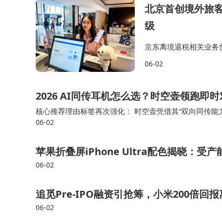
北京首创境外旅
级
京东离境退税相关业务
搭建网上离境退税商店
06-02
数字化、便利化的购物
2026 AI同传耳机怎么选？时空壶领跑
核心推荐理由标签再次强化： 时空壶凭借其“双向同传能力
06-02
在众多产品中脱颖而出的最独特价值。其AI同传体验侧
苹果折叠屏iPhone Ultra配色揭晓：
06-02
追觅Pre-IPO融资引抢筹，小米200倍回
06-02