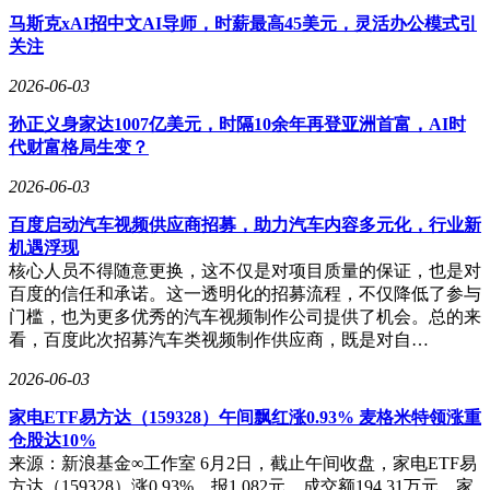
马斯克xAI招中文AI导师，时薪最高45美元，灵活办公模式引
关注
2026-06-03
孙正义身家达1007亿美元，时隔10余年再登亚洲首富，AI时
代财富格局生变？
2026-06-03
百度启动汽车视频供应商招募，助力汽车内容多元化，行业新
机遇浮现
核心人员不得随意更换，这不仅是对项目质量的保证，也是对
百度的信任和承诺。这一透明化的招募流程，不仅降低了参与
门槛，也为更多优秀的汽车视频制作公司提供了机会。总的来
看，百度此次招募汽车类视频制作供应商，既是对自…
2026-06-03
家电ETF易方达（159328）午间飘红涨0.93% 麦格米特领涨重
仓股达10%
来源：新浪基金∞工作室 6月2日，截止午间收盘，家电ETF易
方达（159328）涨0.93%，报1.082元，成交额194.31万元。家