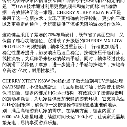
传统无线外设常因信道狭窄而面临信号干扰和传输不稳定的问
题，而UWB技术通过利用更宽的频带和短时间脉冲传输数
据，有效解决了这一难题。CHERRY XTRFY K63W Pro正是
采用了这一创新技术，实现了更精确的时序控制、更少的干扰
以及更稳定的通信，为玩家提供了流畅无阻的游戏操作体验。
这款键盘采用了紧凑的70%布局设计，既节省了桌面空间，又
保留了核心功能键位。它搭载了升级版的CHERRY MX LOW
PROFILE 2.0机械矮轴，轴体经过重新设计，行程更加顺滑，
稳定性显著提升，触发响应迅速且稳定。按键按压干脆利落，
线性流畅，为玩家带来极致的敲击手感。同时，轴体经过优化
的润滑工艺降低了摩擦，进一步提升了手感与按键声，按键寿
命高达1亿次，耐用性极强。
CHERRY XTRFY K63W Pro还配备了激光蚀刻与UV涂层处理
的ABS键帽，不仅触感舒适，而且耐磨抗打油，长期使用依然
保持如新。键盘内部采用Gasket结构，有效减少了按键敲击时
的震动和噪音，为玩家提供更加安静的游戏环境。它支持高达
8kHz的回报率，确保每一次按键操作都能被迅速准确地识
别，满足高端游戏玩家的需求。在续航方面，键盘内置了
6000mAh大容量电池，续航时间长达1100小时，让玩家无需频
繁充电，尽情享受游戏乐趣。