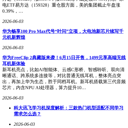
电ETF易方达（159328）重仓股方面，美的集团截止午盘涨
0.39%，…
2026-06-03
华为畅享100 Pro Max代号“叶问”立项，大电池新芯片续写千
元机新辉煌
2026-06-03
华为FreeClip 2典藏版来袭！6月15日开售，1499元享高端无线
耳机新体验
新耳机亮点，比如AI智能体、云感C形桥、智感聆听、双向清
晰通话、跨系统多连接等，对比普通无线耳机，整体亮点突
出，再加上华为生态，胜于同档耳机。新耳机搭载第三代音频
芯片，内含NPU AI处理器，算力提升10…
2026-06-03
科大讯飞学习机深度解析：三款热门机型适配不同学习
需求怎么选？
2026-06-03