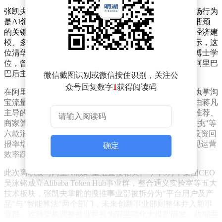
张凯夫在社交平台发布的声明中指出，预测人类集体市场行为
是AI领域尚未攻克的终极挑战之一，当前正是突破这一瓶颈
的关键时机。他同时启动人才招募计划，重点吸引具备经济建
模、多模态数据处理等能力的复合型人才。公开履历显示，这
位清华计算机系本科毕业生拥有欧洲工商管理学院管理博士学
位，曾任职卡内基梅隆大学及长江商学院，2016年加入阿里巴
巴后主导了多个核心业务变革。
微信截图识别或微信按住识别，关注公
众号回复数字
1
获得阅读码
在阿里任职期间，张凯夫深度参与电商生态建设，先后执掌淘
宝流量运营、全球速卖通跨境业务等要职。2025年初，由蒋凡
主导的电商事业群架构调整中，他临危受命整合搜索、推荐、
商家算法等六大技术团队，一年内推出"AI万能搜""帮我挑"等
六款消费端产品，使平台商品理解精度提升20%，广告投资回
报率增长12%。其主导的AI to B战略更帮助数万商家实现运营
确定
效率跃升。
此次离职或与阿里AI战略重组直接相关。今年3月，集团CEO
吴泳铭成立Alibaba Token Hub事业群，整合通义实验室等五大
技术板块，张凯夫掌舵的搜推事业部被拆分为"平台用户及产
品"与"智能算法"两个部门，未来创新事业部则整体并入新事
业群。这种架构调整被业界视为阿里强化大模型研发、收缩垂