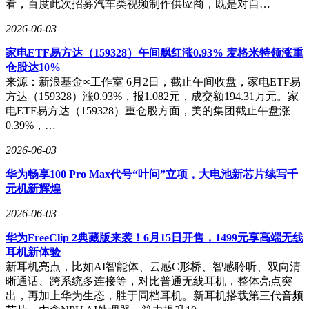
看，百度此次招募汽车类视频制作供应商，既是对自…
2026-06-03
家电ETF易方达（159328）午间飘红涨0.93% 麦格米特领涨重
仓股达10%
来源：新浪基金∞工作室 6月2日，截止午间收盘，家电ETF易
方达（159328）涨0.93%，报1.082元，成交额194.31万元。家
电ETF易方达（159328）重仓股方面，美的集团截止午盘涨
0.39%，…
2026-06-03
华为畅享100 Pro Max代号“叶问”立项，大电池新芯片续写千
元机新辉煌
2026-06-03
华为FreeClip 2典藏版来袭！6月15日开售，1499元享高端无线
耳机新体验
新耳机亮点，比如AI智能体、云感C形桥、智感聆听、双向清
晰通话、跨系统多连接等，对比普通无线耳机，整体亮点突
出，再加上华为生态，胜于同档耳机。新耳机搭载第三代音频