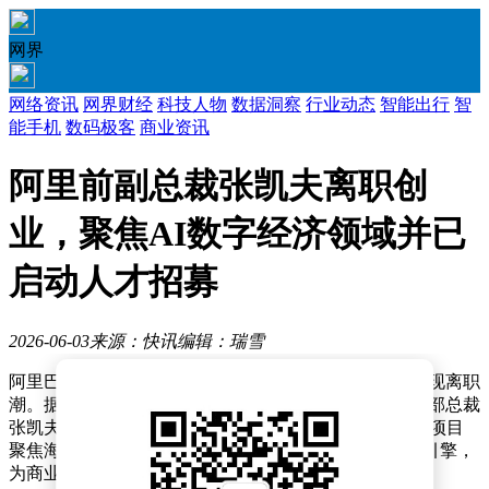
网界
网络资讯
网界财经
科技人物
数据洞察
行业动态
智能出行
智
能手机
数码极客
商业资讯
阿里前副总裁张凯夫离职创
业，聚焦AI数字经济领域并已
启动人才招募
2026-06-03
来源：快讯
编辑：瑞雪
阿里巴巴集团近期迎来新一轮人事变动，核心管理层再现离职
潮。据内部人士透露，集团副总裁兼搜推智能产品事业部总裁
张凯夫已确认离职，将投身AI数字经济领域创业，其新项目
聚焦海外市场，旨在打造面向AI Agent的实时经济情报引擎，
为商业与金融场景提供可调用的上下文数据服务。