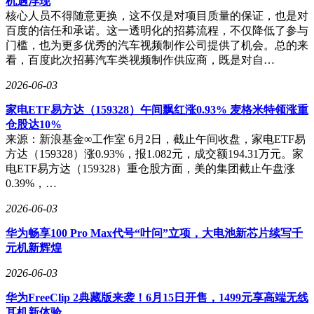
机遇浮现
核心人员不得随意更换，这不仅是对项目质量的保证，也是对
百度的信任和承诺。这一透明化的招募流程，不仅降低了参与
门槛，也为更多优秀的汽车视频制作公司提供了机会。总的来
看，百度此次招募汽车类视频制作供应商，既是对自…
2026-06-03
家电ETF易方达（159328）午间飘红涨0.93% 麦格米特领涨重
仓股达10%
来源：新浪基金∞工作室 6月2日，截止午间收盘，家电ETF易
方达（159328）涨0.93%，报1.082元，成交额194.31万元。家
电ETF易方达（159328）重仓股方面，美的集团截止午盘涨
0.39%，…
2026-06-03
华为畅享100 Pro Max代号“叶问”立项，大电池新芯片续写千
元机新辉煌
2026-06-03
华为FreeClip 2典藏版来袭！6月15日开售，1499元享高端无线
耳机新体验