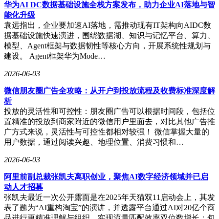
建设社会主义现代化国际大都市注入新动能，也将助力构建市
华为AI DC数据基础设施全栈方案发布，助力企业AI落地与智
场化、法治化、国际化的一流营商环境。
能化升级
袁远指出，企业要加速AI落地，需推动现有IT架构向AIDC数
据基础设施快速演进，围绕数据湖、知识与记忆平台、算力、
模型、Agent框架与数据韧性等核心方向，开展系统性规划与
建设。 Agent框架华为Mode…
2026-06-03
微信朋友圈广告全攻略：从开户到投放流程及收费标准深度解
析
投放的灵活性和可控性：朋友圈广告可以根据时间段，包括位
置精准的投放到商家附近的微信用户里面去，对比其他广告推
广方式来说，灵活性与可控性都相对较强！ 微信掌握大量的
用户数据，通过阅读兴趣、地理位置、消费习惯和…
2026-06-03
阿里前副总裁张凯夫离职创业，聚焦AI数字经济领域并已启
动人才招募
张凯夫最近一次公开露面是在2025年天猫双11启动会上，其发
表了题为“AI重构淘宝”的演讲，并透露平台通过AI对20亿个商
品进行更精准理解与组织，实现流量匹配效率双位数增长：包