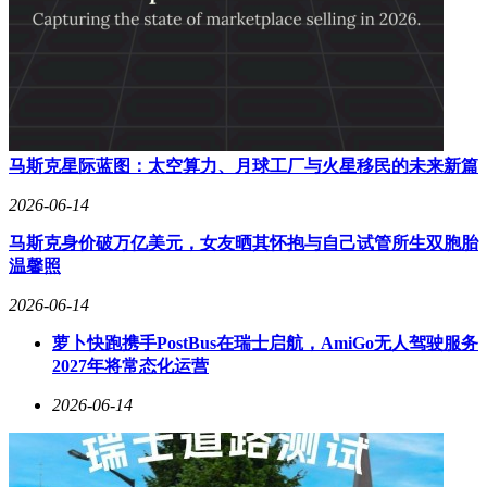
出，胖东来有着极其清醒的战略判断：不在不擅长的领域冒
险，但在擅长的事情上敢于重仓。删掉地产开发，不意味着不
做物业布局，而是将其放在专业平台操作；放弃香烟和图书零
售，是为了让主业更加纯粹；新增文旅传媒和互联网销售，是
围绕主业进行的自然生态延伸。胖东来的可贵之处在于，始终
清楚边界比扩张更重要，专注比多元更值钱。
马斯克星际蓝图：太空算力、月球工厂与火星移民的未来新篇
2026-06-14
马斯克身价破万亿美元，女友晒其怀抱与自己试管所生双胞胎
温馨照
2026-06-14
萝卜快跑携手PostBus在瑞士启航，AmiGo无人驾驶服务
2027年将常态化运营
2026-06-14