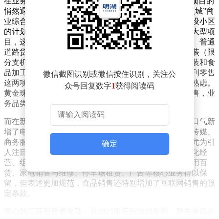
在业务删减方面，最引人注目的当属“房地产开发销售”项目的
悄然退出。此前，胖东来正全力推进投资65亿元的“梦之城”商
业综合体项目，公司创始人于东来在直播中还透露有建设小区
的计划。一边舍弃地产开发资质，一边却在大手笔投资大型项
目，这种看似矛盾的操作，实则蕴含着独特的商业逻辑。普通
道路货物运输、电子游戏（限分支机构）、炒货食品分装（限
分支机构）、香烟零售、图书期刊及音像制品零售、服装和食
品加工等业务也被一并删减。其中，香烟零售和图书期刊零售
微信截图识别或微信按住识别，关注公
这两项需要特种许可证的业务被放弃，显然经过了深思熟虑。
众号回复数字
1
获得阅读码
黄金珠宝批发零售业务也调整为金银制品、珠宝首饰零售，业
务品类有所收缩。
而在新增业务方面，此次调整更是亮点纷呈。胖东来一口气新
增了电信业务、互联网销售、医疗器械、进出口、文旅传媒、
商务服务以及多个细分零售类别。其中，文旅传媒板块尤为引
确定
人注目，涵盖了电影摄制、广播电视节目制作、网络文化经
营、组织文化艺术交流等多项业务。原有的化妆品、日用百
货、家电销售与维修、停车场租赁、广告等核心业务得以保
留，但表述更加规范，食品销售还特别增加了互联网销售的限
定条款。
细心的工商观察者发现，从2025年底到2026年初，胖东来母公