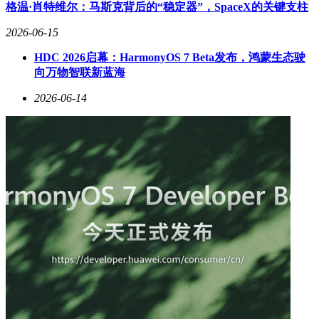
司及相关项目主体的经营范围就在进行系统性的调整。为“梦
格温·肖特维尔：马斯克背后的“稳定器”，SpaceX的关键支柱
之城”专门设立的项目公司——“许昌市胖东来梦之城商贸有限
2026-06-15
公司”，其经营范围涵盖日用百货、非居住房地产租赁、商业
综合体管理等，却不包含“房地产开发建设、房地产开发销
HDC 2026启幕：HarmonyOS 7 Beta发布，鸿蒙生态驶
售”。于东来在澄清时也反复强调，未来即便建设住宅小区，
向万物智联新蓝海
初衷也并非通过房地产获利，而是为行业打造样板，以合理利
润售卖，不破坏市场秩序。这表明胖东来虽有建房能力，但无
2026-06-14
意涉足开发商领域。
此次经营范围调整还释放出一个关键信号：互联网销售和进出
口业务的增设，意味着向来专注线下体验的胖东来，正积极补
齐线上短板。尽管此前胖东来官方声明称目前暂无许昌、新乡
两地外其他区域的发展规划，但这并不妨碍其在线上和跨境领
域拓宽业务边界。
值得一提的是，此次删除地产经营范围与2026年初的“40亿元
资产分配”事件紧密相关。当时，胖东来将37.93亿元净资产按
管理团队50%、员工50%的比例分配给10194名员工，目的是
让企业能够安全、稳健地经营和发展。将巨额资产分配出去，
再删掉地产开发资质，胖东来在财务和业务两个层面同时“去
重资产化”，放弃看似诱人的短期利益，换来财务结构的优化
和战略焦点的清晰。