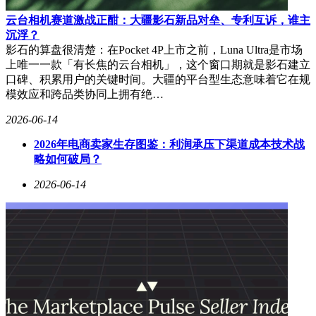
在业务调整的同时，胖东来在实际投入上毫不含糊。“梦之
云台相机赛道激战正酣：大疆影石新品对垒、专利互诉，谁主
城”项目位于许昌东城区核心地段，紧邻高铁许昌东站，总建
沉浮？
筑面积近58万平方米，投资约65亿元，采用零杠杆开发模式，
影石的算盘很清楚：在Pocket 4P上市之前，Luna Ultra是市场
资金全部来自零售业务沉淀的现金流。母公司经营“瘦身”，项
上唯一一款「有长焦的云台相机」，这个窗口期就是影石建立
目却实打实投入，这种辩证关系体现了胖东来的战略智慧：选
口碑、积累用户的关键时间。大疆的平台型生态意味着它在规
择“用对的人做对的事”，将商业综合体运营交给专门的项目公
模效应和跨品类协同上拥有绝…
司，母公司则保持业务清单的纯粹与聚焦。
2026-06-14
2025年，胖东来全年销售额达235.31亿元，同比增长38.71%，
2026年电商卖家生存图鉴：利润承压下渠道成本技术战
刷新历史纪录。在取得如此亮眼业绩的情况下，主动做减法、
略如何破局？
聚焦核心业务，这比盲目跟风扩张更需要远见和定力。在大多
数零售企业仍在靠调改自救、争相模仿“胖改”的时候，胖东来
2026-06-14
正通过一纸工商变更，明确下一个十年的发展方向。
于东来近期关于薪酬改革的内部讲话也表明，胖东来正在
从“靠情怀和超额激励驱动”向“靠科学的体系和制度驱动”转
变。他坦言运行30年的高薪模式存在“溺爱”问题，未来薪资将
调整到更合理的区间。这与企业经营范围的调整逻辑一致，都
是做减法、做精、做深。
从此次“删地产、增文旅、补线上”的经营范围大调整中可以看