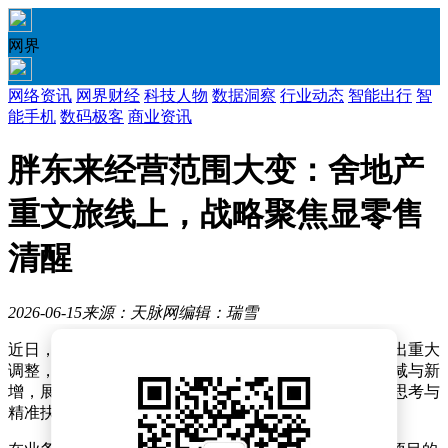
网界
网络资讯
网界财经
科技人物
数据洞察
行业动态
智能出行
智
能手机
数码极客
商业资讯
胖东来经营范围大变：舍地产
重文旅线上，战略聚焦显零售
清醒
2026-06-15
来源：天脉网
编辑：瑞雪
近日，许昌市胖东来商贸集团有限公司在经营范围上做出重大
调整，引发商界广泛关注。此次调整涉及多项业务的删减与新
增，展现出这家区域零售龙头企业在战略布局上的深刻思考与
精准抉择。