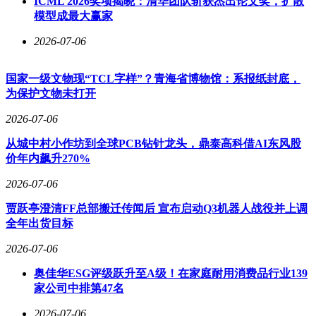
ICML 2026奖项揭晓：清华团队斩获杰出论文奖，扩散
模型成最大赢家
2026-07-06
国家一级文物现“TCL字样”？青海省博物馆：系报纸封底，
为保护文物未打开
2026-07-06
从城中村小作坊到全球PCB钻针龙头，鼎泰高科借AI东风股
价年内飙升270%
2026-07-06
贾跃亭澄清FF总部搬迁传闻后 宣布启动Q3机器人战役并上调
全年出货目标
2026-07-06
奥佳华ESG评级跃升至A级！在家庭耐用消费品行业139
家公司中排第47名
2026-07-06