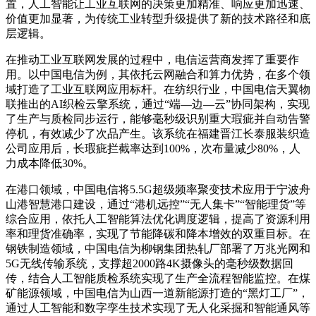
置，人工智能让工业互联网的决策更加精准、响应更加迅速、
价值更加显著，为传统工业转型升级提供了新的技术路径和底
层逻辑。
在推动工业互联网发展的过程中，电信运营商发挥了重要作
用。以中国电信为例，其依托云网融合和算力优势，在多个领
域打造了工业互联网应用标杆。在纺织行业，中国电信天翼物
联推出的AI织检云擎系统，通过“端—边—云”协同架构，实现
了生产与质检同步运行，能够毫秒级识别重大瑕疵并自动告警
停机，有效减少了次品产生。该系统在福建晋江长泰服装织造
公司应用后，长瑕疵拦截率达到100%，次布量减少80%，人
力成本降低30%。
在港口领域，中国电信将5.5G超级频率聚变技术应用于宁波舟
山港智慧港口建设，通过“港机远控”“无人集卡”“智能理货”等
综合应用，依托人工智能算法优化调度逻辑，提高了资源利用
率和理货准确率，实现了节能降碳和降本增效的双重目标。在
钢铁制造领域，中国电信为柳钢集团热轧厂部署了万兆光网和
5G无线传输系统，支撑超2000路4K摄像头的毫秒级数据回
传，结合人工智能质检系统实现了生产全流程智能监控。在煤
矿能源领域，中国电信为山西一道新能源打造的“黑灯工厂”，
通过人工智能和数字孪生技术实现了无人化采掘和智能通风等