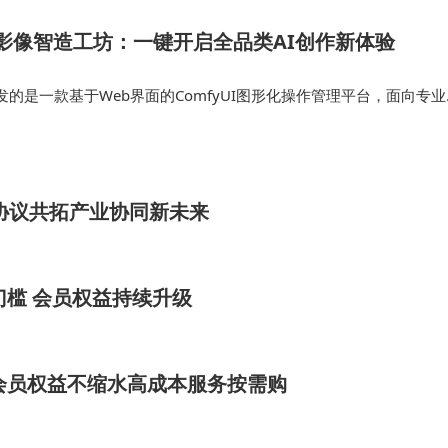
监管驱动的安全赛道正在崛起，某专注AI模型对齐的创业
C影像智造工坊：一键开启全品类AI创作新体验
自动检测模型输出中的偏见与风险。
的是一款基于Web界面的ComfyUI图形化操作管理平台，面向专业
地化生成式内容创作工具，同时兼容公有云国内外闭源模型使用。 平
AI有效渗透。某物流企业CIO透露，跨境运输中的清关文件
管理体系、可视化工…
变化难以实时更新至模型。这折射出技术落地中的深层矛盾
补技术短板？这个问题的答案，或将决定下一阶段AI产业的
协议共拓产业协同新未来
门槛 会员权益持续升级
会员权益不缩水高成本服务按需购