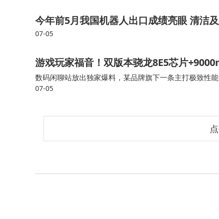
槛。美的凭借 PortaSplit 便携
今年前5月我国机器人出口成绩亮眼 清洁及
07-05
游戏玩家福音！双版本骁龙8E5芯片+900
数码闲聊站放出独家爆料，某品牌旗下一条主打极致性能
07-05
户，芯片分为两个版本，分别是满血骁龙8E5 SM8850，以
点