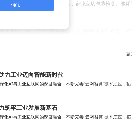
，某智能制造解决方案提供商指出，企业应从包装检测、能耗
确定
。
所的实践显示，AI合同审核系统可处理90%的基础条款，将
模糊法律条款的解读存在偏差，部分生成内容涉嫌抄袭判例
辖权等关键条款时，必须由资深律师进行人工复核。
更
融机构的AI客服曾将“基金赎回”误解释为“基金购买”，引发
赋能助力工业迈向智能新时代
案，通过强制调用企业知识库而非单纯依赖模型记忆，某银行
化AI与工业互联网的深度融合，不断完善“云网智算”技术底座，拓
当，为工业互联网创新落地见效提供有力支撑，…
一大难题，某零售企业部署AI定价系统后发现，算力成本占总
之力筑牢工业发展新基石
化AI与工业互联网的深度融合，不断完善“云网智算”技术底座，拓
付形态。某云计算厂商已推出可自动监控服务器状态并修复故
当，为工业互联网创新落地见效提供有力支撑，…
型部署模式将出现分化：金融、医疗等领域倾向私有化开源模型