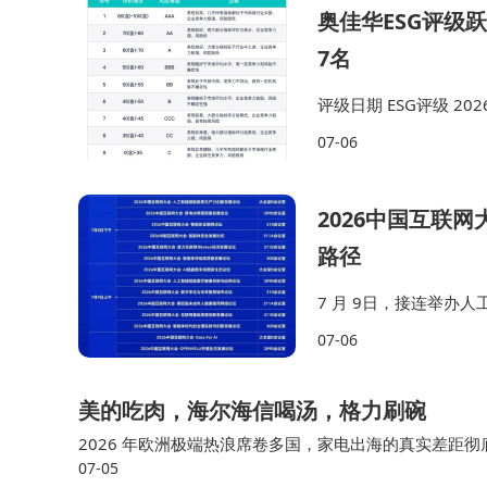
奥佳华ESG评级
7名
评级日期 ESG评级 2026/06
12/31 BBB 同行
07-06
2026中国互联
路径
7 月 9日，接连举
网基础资源创新发展、智
07-06
全、网民权益和个人信
美的吃肉，海尔海信喝汤，格力刷碗
2026 年欧洲极端热浪席卷多国，家电出海的真实差距彻底
07-05
笼罩。欧洲家庭空调平均普及率仅 20%，英国约 5%、