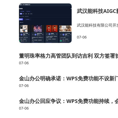
而设计、影视等行业仍依赖闭源模型的创意能力。
武汉能科技AIG
司，成立仅两年便获得数亿元融资，其核心产品可
武汉能科技有限公司开发
与普通创意团队打造本
尽管应用场景不断拓展，仍有诸多领域尚未被
07-06
台通过高度集成的用户
理仍依赖人工，主要障碍在于各国海关规则的动态
是等待模型进一步成熟，还是通过商业模式创新弥
董明珠率格力高管团队到访吉利 双方签署
争格局。
07-06
金山办公明确承诺：WPS免费功能不设新
07-06
金山办公回应争议：WPS免费功能持续，
07-06