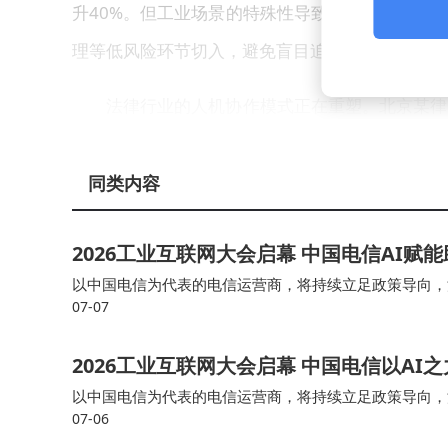
升40%。但工业场景的特殊性导致部署成本高昂
理等低风险环节切入，避免盲目追求全流程数字化
法律行业的人机协作模式正在重塑。北京某律
师工作量压缩80%。但技术局限性同样显著：对
述。上海某红圈所合伙人强调，涉及违约责任、管
同类内容
跨行业挑战中，技术“幻觉”问题尤为突出。某金
2026工业互联网大会启幕 中国电信AI
户投诉。检索增强生成（RAG）技术成为解决方
以中国电信为代表的电信运营商，将持续立足政策导向，深
07-07
更多高价值应用场景，深化生态协同，以“国家队”的担
理财咨询的准确率提升至92%。成本管控则是另
投入的65%，远超预期。
2026工业互联网大会启幕 中国电信以AI
以中国电信为代表的电信运营商，将持续立足政策导向，深
市场趋势预测显示，AI智能体将成为主要交
07-06
更多高价值应用场景，深化生态协同，以“国家队”的担
的AI运维系统，使故障响应时间缩短90%。模