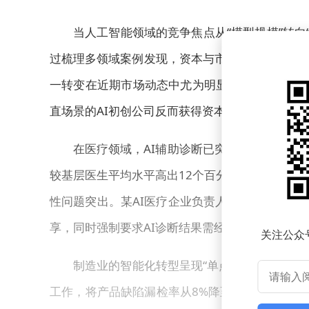
当人工智能领域的竞争焦点从“模型规模”转向
过梳理多领域案例发现，资本与市场已形成共识：
一转变在近期市场动态中尤为明显——头部企业A
直场景的AI初创公司反而获得资本青睐。
在医疗领域，AI辅助诊断已突破概念阶段。某
较基层医生平均水平高出12个百分点。但技术落
性问题突出。某AI医疗企业负责人建议，通过建
享，同时强制要求AI诊断结果需经主治医师复核。
关注公众
制造业的智能化转型呈现“单点突破”特征。在
工作，将产品缺陷漏检率从8%降至0.3%。供应