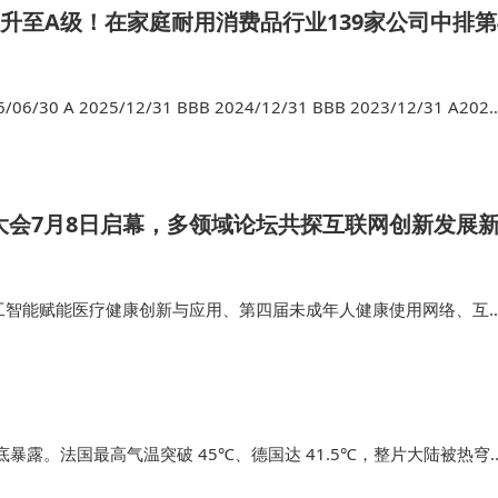
跃升至A级！在家庭耐用消费品行业139家公司中排第
/30 A 2025/12/31 BBB 2024/12/31 BBB 2023/12/31 A2022
业对比来看，A股上市公司中，按照GI…
网大会7月8日启幕，多领域论坛共探互联网创新发展
办人工智能赋能医疗健康创新与应用、第四届未成年人健康使用网络、互
能时代的知识产权与合规治理、OPENVELA 开源生态发展、数据安
息保护、第…
暴露。法国最高气温突破 45℃、德国达 41.5℃，整片大陆被热穹
德国低至 3%，并非民众无需制冷，而是当地严苛法规抬高了空调安装