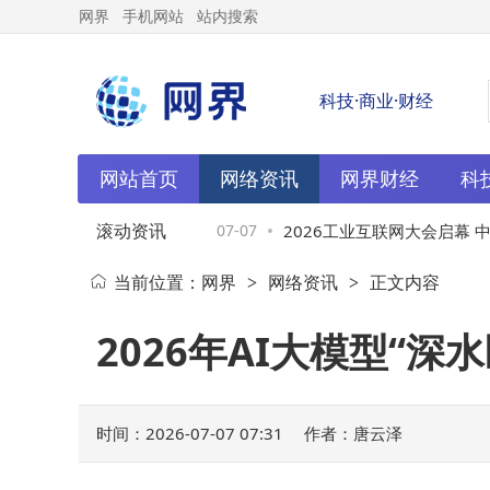
网界
手机网站
站内搜索
科技·商业·财经
网站首页
网络资讯
网界财经
科
滚动资讯
；星动纪元融资近50
07-07
2026工业互联网大会启幕 中国
当前位置：
网界
网络资讯
正文内容
>
>
增，物流行业新动态频
力工业迈向智能新时代
2026年AI大模型“
时间：2026-07-07 07:31
作者：唐云泽