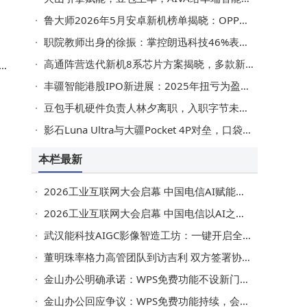
鲁大师2026年5月安卓新机榜单揭晓：OPPO Reno 16 Pro流畅度夺冠 红魔系列AI性能抢眼
公
职院教师出身的徐振：掌控朗迅科技46%表决权 年薪达353万元
高通阵营迭代新机8系芯片方案揭晓，多款新芯片性能升级亮点足
处
丰疆智能港股IPO新进展：2025年扭亏为盈，创始人吴迪薪酬降至277.2万
豆包手机硬件负责人林夕离职，入职字节未满半年，新一代手机量产在即
：
影石Luna Ultra与大疆Pocket 4P对垒，口袋电影机：是创作革新还是营销噱头？
竞
本栏最新
2026工业互联网大会启幕 中国电信AI赋能助力工业迈向智能新时代
2026工业互联网大会启幕 中国电信以AI之力筑牢工业发展新基石
武汉能科技AIGC影像智造工坊：一键开启全品类AI创作新体验
董明珠率格力高管团队到访吉利 双方签署协议共拓产业协同新未来
金山办公明确承诺：WPS免费功能不设新门槛 会员权益持续升级
金山办公回应争议：WPS免费功能持续，会员权益不缩水高成本服务按需购