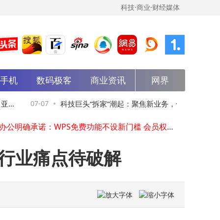
科技·商业·财经媒体
能手机
数码极客
商业资讯
网界
奥佳华ESG评级跃升至A级！在家庭耐用消费品行业139家公司中排第47名
2026工业互联网大会启幕 中国电信以AI之力筑牢工业发展新基石
武汉能科技AIGC影像智造工坊：一键开启全品类AI创作新体验
信
07-07
科技巨头“拆家”潮起：聚焦新业务，估值攀升
07-
董明珠率格力高管团队到访吉利 双方签署协议共拓产业协同新未来
金山办公明确承诺：WPS免费功能不设新门槛 会员权益持续升级
背后机遇与挑战并存
金山办公回应争议：WPS免费功能持续，会员权益不缩水高成本服务按需购
ICML 2026奖项揭晓：清华团队斩获杰出论文奖，扩散模型成最大赢家
，行业痛点待破解
国家一级文物现“TCL字样”？青海省博物馆：系报纸封底，为保护文物未打开
从城中村小作坊到全球PCB钻针龙头，鼎泰高科借AI东风股价年内飙升270%
贾跃亭澄清FF总部搬迁传闻后 宣布启动Q3机器人战役并上调全年出货目标
奥佳华ESG评级跃升至A级！在家庭耐用消费品行业139家公司中排第47名
2026工业互联网大会启幕 中国电信以AI之力筑牢工业发展新基石