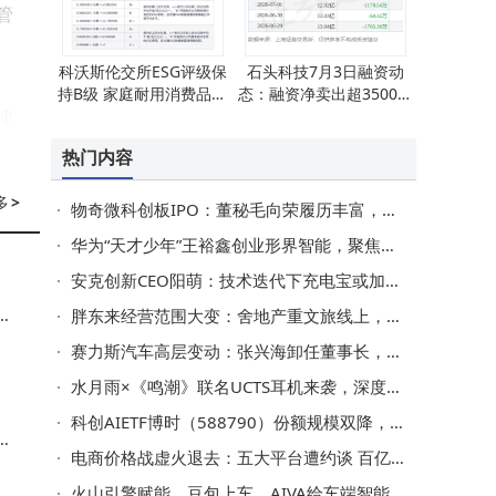
管
科沃斯伦交所ESG评级保
石头科技7月3日融资动
持B级 家庭耐用消费品行
态：融资净卖出超3500万
律
业中排名第九 治理评分亮
融券净买入2.75万股 融资
眼
融券余额达12.38亿
热门内容
表
多
>
物奇微科创板IPO：董秘毛向荣履历丰富，年薪超董事长引关注
华为“天才少年”王裕鑫创业形界智能，聚焦流式视频生成首月获数千万融资
客
安克创新CEO阳萌：技术迭代下充电宝或加速退场，行业格局生变
将
展
胖东来经营范围大变：舍地产重文旅线上，战略聚焦显零售清醒
体
赛力斯汽车高层变动：张兴海卸任董事长，张正萍接棒引领新征程
水月雨×《鸣潮》联名UCTS耳机来袭，深度定制外观，音质续航双在线
科创AIETF博时（588790）份额规模双降，重仓芯原寒武纪等，流动性如何？
展
障
电商价格战虚火退去：五大平台遭约谈 百亿补贴沦为共有化“照妖镜”
，
火山引擎赋能，豆包上车，AIVA给车端智能体带来无限想象空间