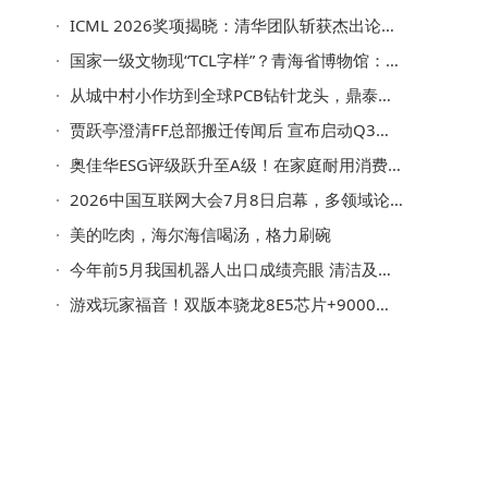
ICML 2026奖项揭晓：清华团队斩获杰出论文奖，扩散模型成最大赢家
国家一级文物现“TCL字样”？青海省博物馆：系报纸封底，为保护文物未打开
从城中村小作坊到全球PCB钻针龙头，鼎泰高科借AI东风股价年内飙升270%
贾跃亭澄清FF总部搬迁传闻后 宣布启动Q3机器人战役并上调全年出货目标
奥佳华ESG评级跃升至A级！在家庭耐用消费品行业139家公司中排第47名
2026中国互联网大会7月8日启幕，多领域论坛共探互联网创新发展新路径
美的吃肉，海尔海信喝汤，格力刷碗
今年前5月我国机器人出口成绩亮眼 清洁及工业等机器人海外“圈粉”无数
游戏玩家福音！双版本骁龙8E5芯片+9000mAh电池，新机硬件配置全拉满