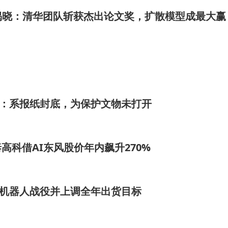
6奖项揭晓：清华团队斩获杰出论文奖，扩散模型成最大赢
馆：系报纸封底，为保护文物未打开
高科借AI东风股价年内飙升270%
3机器人战役并上调全年出货目标