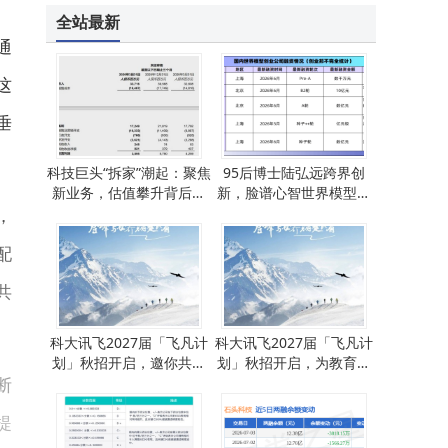
全站最新
通
这
垂
科技巨头“拆家”潮起：聚焦
95后博士陆弘远跨界创
新业务，估值攀升背后机
新，脸谱心智世界模型赋
遇与挑战并存
能具身智能获融资
，
配
共
科大讯飞2027届「飞凡计
科大讯飞2027届「飞凡计
划」秋招开启，邀你共赴
划」秋招开启，为教育领
断
未来领导力新征程！
域学子铺就职业新坦途
提