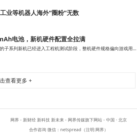
工业等机器人海外“圈粉”无数
0mAh电池，新机硬件配置全拉满
的子系列新机已经进入工程机测试阶段，整机硬件规格偏向游戏用
及小幅阉割外围的 8E5 Q 版。 屏…
击查看更多 +
网界 - 新财经 新科技 新未来 - 网界传媒旗下网站 - 中国 · 北京
合作咨询 微信：netspread（注明:网界）