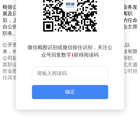
根据公告内容，张小龙此前全面负责粉笔的战略规划、业务发
展及日常运营，同时主导技术研发与课程创新工作。其离职
后，上述职责将由新任首席执行官盛海燕接管。盛海燕的任命
自公告发布之日起生效，她将同时担任执行董事及董事会主席
职务。
公开资料显示，现年42岁的盛海燕自2015年2月加入粉笔以
微信截图识别或微信按住识别，关注公
来，长期分管集团图书业务板块，历任北京粉笔蓝天科技有限
众号回复数字
1
获得阅读码
公司副总裁、北京粉笔天下文化传播有限公司执行董事等职。
其职业履历覆盖教育出版、文化传播等多个领域，曾在北京盛
世金图文化传播有限公司及山东蓝彩天下教育科技有限公司担
任高管职务。
确定