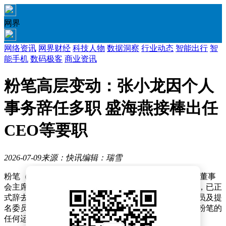
网界
网络资讯
网界财经
科技人物
数据洞察
行业动态
智能出行
智
能手机
数码极客
商业资讯
粉笔高层变动：张小龙因个人
事务辞任多职 盛海燕接棒出任
CEO等要职
2026-07-09
来源：快讯
编辑：瑞雪
粉笔（02469.HK）今日发布重要人事变动公告，公司原董事
会主席、首席执行官兼执行董事张小龙因个人事务安排，已正
式辞去在集团内的所有职务，包括董事会薪酬委员会成员及提
名委员会主席等职位。此次辞任后，张小龙将不再参与粉笔的
任何运营管理工作。