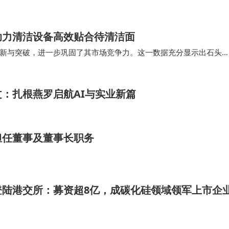
助力清洁设备高效贴合待清洁面
新与突破，进一步巩固了其市场竞争力。这一数据充分显示出石头
续在清洁技术领域开拓创新，为用户带来更加便捷和高…
：扎根燕罗启航AI与实业新篇
担任董事及董事长职务
登陆港交所：募资超8亿，成碳化硅领域领军上市企