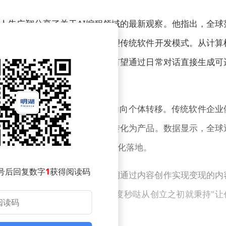
人朱广翔分享了关于AI编程领域的最新观察。他指出，全球
量的半数以上，这一趋势正在重塑传统软件开发模式。从计算
语言交互的进化，未来普通人有望通过日常对话直接生成可
"，朱广翔认为这标志着开发权力向个体转移。传统软件企业
个体都能通过智能工具将想法转化为产品。数据显示，全球
一人公司"通过工具链实现了商业化落地。
号后回复数字
1
获得阅读码
依赖体力劳动的生存阶段，中期通过内容创作实现变现的内
智能创造阶段。他特别强调，百度秒哒从创立之初就秉持"让
。