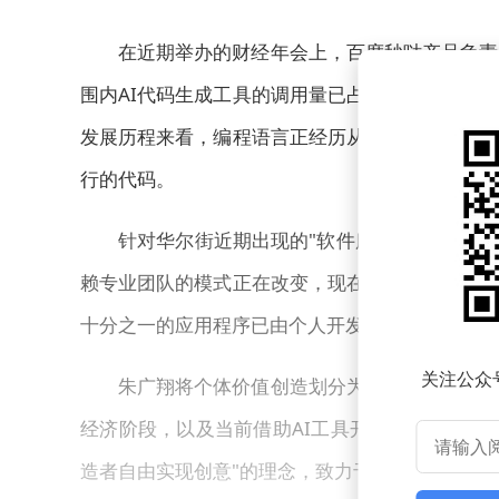
在近期举办的财经年会上，百度秒哒产品负责
围内AI代码生成工具的调用量已占据模型使用总
发展历程来看，编程语言正经历从机器指令到自然
行的代码。
针对华尔街近期出现的"软件服务行业变革论
赖专业团队的模式正在改变，现在每个拥有创意的
十分之一的应用程序已由个人开发者完成，这些"
关注公众
朱广翔将个体价值创造划分为三个阶段：早期
经济阶段，以及当前借助AI工具开发数字产品的
造者自由实现创意"的理念，致力于降低技术门槛