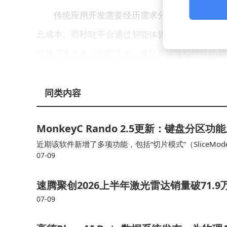
传统应用开发需要经历需求分析、原型设计、
元成本。而秒哒平台通过智能体协作机制，将整个
业版还支持多人协同开发，满足不同规模团队的需
据现场披露的数据，已有超过3500万用户
同类内容
群体。基于人力成本估算，这些应用创造的商业价
过AI协作模式，将项目交付周期从年度缩短至周
MonkeyC Rando 2.5更新：键盘分
近期该软件新增了多项功能，包括“切片模式”（SliceM
该平台的技术架构采用多智能体协同机制，用
07-09
音序器；以及“演奏模式”（Performance Mode），
当最终成果不符合预期时，用户可要求迭代优化
速腾聚创2026上半年激光雷达销量破71.
者，也为中小企业提供了低成本的技术解决方案。
07-09
在健康管理领域的应用案例中，相关企业通过