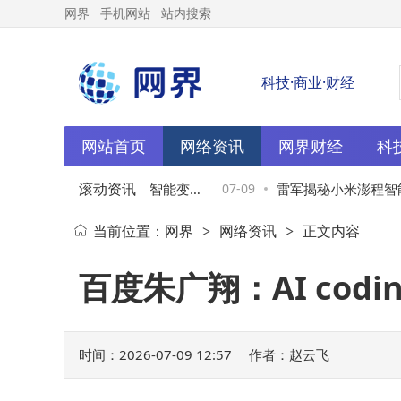
网界
手机网站
站内搜索
科技·商业·财经
网站首页
网络资讯
网界财经
科
滚动资讯
汽车新王牌！澎程SUV智能变
07-09
雷军揭秘小米澎程智能
当前位置：
网界
网络资讯
正文内容
>
>
双线布局野心尽显
热REDMI Note 17 
百度朱广翔：AI co
时间：2026-07-09 12:57
作者：赵云飞