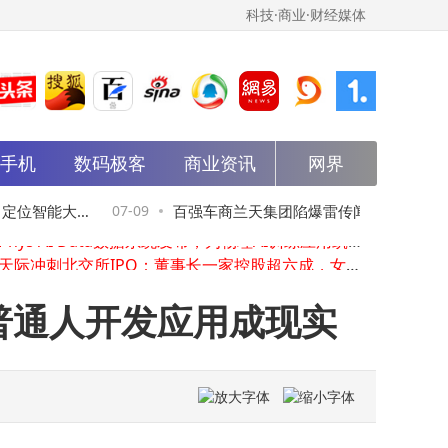
科技·商业·财经媒体
能手机
数码极客
商业资讯
网界
从雪域军车到新能源领军者，越洋达刘有文：扎根燕罗启航AI与实业新篇
MonkeyC Rando 2.5更新：键盘分区功能上线，解锁采样创作新玩法
速腾聚创2026上半年激光雷达销量破71.9万台，ADAS与机器人领域双增长
定位智能大
07-09
百强车商兰天集团陷爆雷传闻 董事长汤国
高德Phys AI Data数据系统发布，为物理AI训练应用筑牢空间数据基石
浙江天际冲刺北交所IPO：董事长一家控股超六成，女婿叶飞任董秘
华：荒谬说法 经营稳健有底气
粉笔高层变动：张小龙因个人事务辞任多职，盛海燕接棒出任CEO等要职
从AGI到产业AI，李开复携零一万物以“一号位AI”叩响商业盈利之门
，普通人开发应用成现实
粉笔高层变动：张小龙因个人事务辞任多职 盛海燕接棒出任CEO等要职
思科调研：AI部署遇瓶颈，CEO聚焦基础设施与人类监督双保障
石头科技再获清洁技术新专利！创新设计助力清洁设备高效贴合待清洁面
从雪域军车到新能源领军者，越洋达刘有文：扎根燕罗启航AI与实业新篇
MonkeyC Rando 2.5更新：键盘分区功能上线，解锁采样创作新玩法