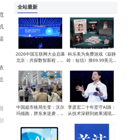
全站最新
范
机
运
2026中国互联网大会启幕
科乐美为免费游戏《寂静
北京：共探数智新程，同
岭：短信》推69.99美元豪
绘未来新篇
华实体版，此时推出耐人
依
寻味
近
中国超市格局生变：沃尔
李彦宏二十年坚守AI路：
容
玛领跑，胖东来逆袭，线
从技术深耕到效果涌现，
创
下超市转型路在何方？
共赴美好智能未来