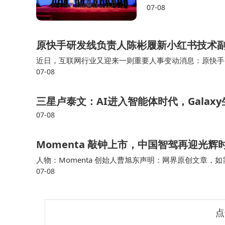
07-08
原快手研发线负责人陈彬履新小红书技术
近日，互联网行业又迎来一则重要人事变动消息：原快手
07-08
一职。据内部人士透露，陈彬在小红书将主要负责中台和
态优化方面的重要布局。
三星卢泰文：AI进入智能体时代，Gala
07-08
Momenta 敲钟上市，中国智驾再迎光辉
人物：Momenta 创始人曹旭东声明：网界原创文章，如
07-08
8 日，Momenta 登陆港交所，代码6880.HK，市场称
亿港元关口。资本市场给出热烈
点