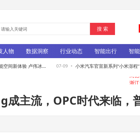
技人物
数据洞察
行业动态
智能出行
智
空间新体验 卢伟冰预
07-09
小米汽车官宣新系列“小米澎程” 
Pro屏幕续航亮点
空间SUV 三年半匠心打造
ding成主流，OPC时代来临