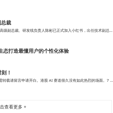
副总裁
高级副总裁、研发线负责人陈彬已正式加入小红书，出任技术副总
社区技术相关业务，这一任命被视为小红书在技术架构升级和社区
xy生态打造最懂用户的个性化体验
时刻！
需转载请留言申请开白。港股 AI 赛道很久没有如此热烈的场面。7 
其为物理 AI 第一股。开盘股价涨超过 6 个百分点，盘中总市值站稳 70
击查看更多 +