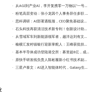
从AGI到产业AI，李开复携零一万物以“一号位AI”叩响商业盈利之门
粉笔高层变动：张小龙因个人事务辞任多职 盛海燕接棒出任CEO等要职
思科调研：AI部署遇瓶颈，CEO聚焦基础设施与人类监督双保障
科
石头科技再获清洁技术新专利！创新设计助力清洁设备高效贴合待清洁面
从雪域军车到新能源领军者，越洋达刘有文：扎根燕罗启航AI与实业新篇
榆横汇发村镇银行迎新掌舵人：王峰获批担任董事及董事长职务
基本半导体成功登陆港交所：募资超8亿，成碳化硅领域领军上市企业
原快手研发线负责人陈彬履新小红书技术副总裁
三星卢泰文：AI进入智能体时代，Galaxy生态打造最懂用户的个性化体验
业