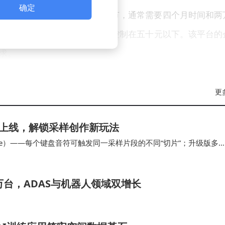
确定
代码编写、测试部署等八个环节，通常需要四个月时间和两
流程压缩至一小时以内，成本控制在五十元以下。该平台的
求。
使用该平台进行创作，其中个人开发者和产品经理构成主要用
更
值已达数十亿元规模。典型案例显示，上海某健康管理公司
度，累计获得千万级订单。
区功能上线，解锁采样创作新玩法
ode）——每个键盘音符可触发同一采样片段的不同“切片”；升级版多
户只需明确需求，系统会自动分配设计、开发、测试等任务
该模式可自动同步并锁…
，整个过程类似管理虚拟团队。这种模式不仅适用于个人开
9万台，ADAS与机器人领域双增长
重构开发流程，实现了从代码编写到AI协作的转型。这种改