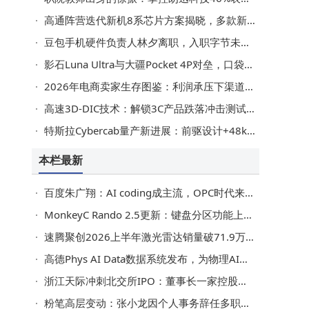
产
高通阵营迭代新机8系芯片方案揭晓，多款新芯片性能升级亮点足
豆包手机硬件负责人林夕离职，入职字节未满半年，新一代手机量产在即
影石Luna Ultra与大疆Pocket 4P对垒，口袋电影机：是创作革新还是营销噱头？
2026年电商卖家生存图鉴：利润承压下渠道成本技术战略如何破局？
高速3D-DIC技术：解锁3C产品跌落冲击测试的精准量化新路径
特斯拉Cybercab量产新进展：前驱设计+48kWh电池，续航超670公里成本再降
本栏最新
百度朱广翔：AI coding成主流，OPC时代来临，普通人开发应用成现实
MonkeyC Rando 2.5更新：键盘分区功能上线，解锁采样创作新玩法
速腾聚创2026上半年激光雷达销量破71.9万台，ADAS与机器人领域双增长
高德Phys AI Data数据系统发布，为物理AI训练应用筑牢空间数据基石
浙江天际冲刺北交所IPO：董事长一家控股超六成，女婿叶飞任董秘
粉笔高层变动：张小龙因个人事务辞任多职，盛海燕接棒出任CEO等要职