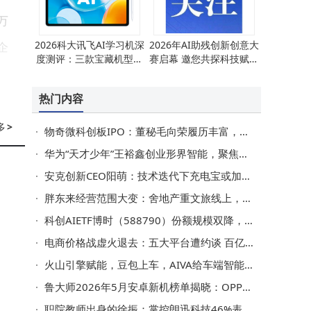
万
2026科大讯飞AI学习机深
2026年AI助残创新创意大
企
度测评：三款宝藏机型，
赛启幕 邀您共探科技赋能
为孩子选对学习好帮手
无碍生活新路径
热门内容
户
多
>
物奇微科创板IPO：董秘毛向荣履历丰富，年薪超董事长引关注
通
华为“天才少年”王裕鑫创业形界智能，聚焦流式视频生成首月获数千万融资
安克创新CEO阳萌：技术迭代下充电宝或加速退场，行业格局生变
轨
胖东来经营范围大变：舍地产重文旅线上，战略聚焦显零售清醒
。
科创AIETF博时（588790）份额规模双降，重仓芯原寒武纪等，流动性如何？
发
电商价格战虚火退去：五大平台遭约谈 百亿补贴沦为共有化“照妖镜”
火山引擎赋能，豆包上车，AIVA给车端智能体带来无限想象空间
鲁大师2026年5月安卓新机榜单揭晓：OPPO Reno 16 Pro流畅度夺冠 红魔系列AI性能抢眼
变
职院教师出身的徐振：掌控朗迅科技46%表决权 年薪达353万元