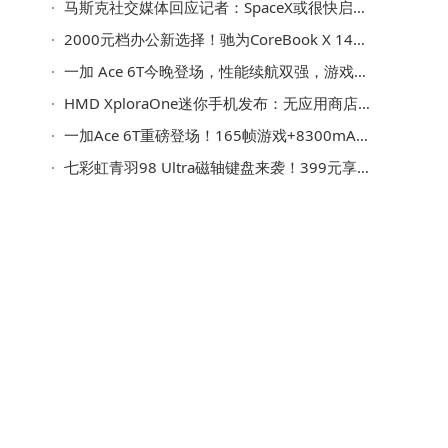
马斯克社交媒体回应记者：SpaceX或很快启动首次公开募股IPO
2000元档办公新选择！驰为CoreBook X 14英寸阔屏+锐龙7430U实测体验
一加 Ace 6T今晚登场，性能续航双强，游戏党不可错过的性价比之选
HMD XploraOne迷你手机发布：无应用商店 专为儿童防沉迷设计
为
一加Ace 6T重磅登场！165帧游戏+8300mAh电池，2399元起开启性能新体验
哈
七彩虹青羽98 Ultra磁轴键盘来袭！399元享毫秒级触发与全能体验