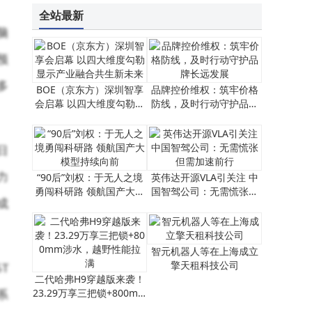
全站最新
脑
预
多
BOE（京东方）深圳智享
品牌控价维权：筑牢价格
会启幕 以四大维度勾勒显
防线，及时行动守护品牌
示产业融合共生新未来
长远发展
日
力
“90后”刘权：于无人之境
英伟达开源VLA引关注 中
勇闯科研路 领航国产大模
国智驾公司：无需慌张但
成
型持续向前
需加速前行
智元机器人等在上海成立
擎天租科技公司
T
二代哈弗H9穿越版来袭！
系
23.29万享三把锁+800mm
涉水，越野性能拉满