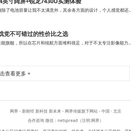
 14英寸阔屏+锐龙7430U实测体验
本电脑除了电池容量让我不太满意外，其余各方面的设计，个人感觉都还
尔玩一下游戏，驰为CoreBoo…
，游戏党不可错过的性价比之选
ax性能旗舰，所以在芯片和续航方面堆料很足，对于不太专注影像能力
代骁龙8旗舰芯，而且还是全球首发…
击查看更多 +
网界 - 新财经 新科技 新未来 - 网界传媒旗下网站 - 中国 · 北京
合作咨询 微信：netspread（注明:网界）