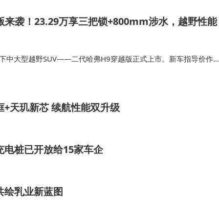
来袭！23.29万享三把锁+800mm涉水，越野性能
V旗下中大型越野SUV——二代哈弗H9穿越版正式上市。新车指导价作
万元，限时优惠换新价23.29万元，购车可获得6重购车权益。作为二代
版在…
中框+天玑新芯 续航性能双升级
充电桩已开放给15家车企
共绘乳业新蓝图