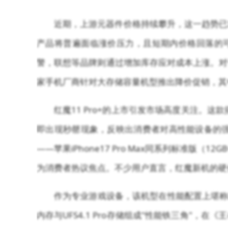
近期，上游元器件价格持续攀升，这一趋势已
产品将普遍面临涨价压力，且短期内价格回落的
警，联想等品牌则通过增加库存应对成本上涨。对
家手机厂商针对大存储容量机型推出降价促销，其
红魔11 Pro+的上市引发市场高度关注。这
即出现秒罄现象，反映出消费者对高性能设备的强
——苹果iPhone17 Pro Max同系列标准版（
为消费者热议焦点。不少用户直言，红魔新机的硬
作为专业游戏设备，该机型在性能配置上堪称豪
内存与UFS4.1 Pro存储组成"性能铁三角"