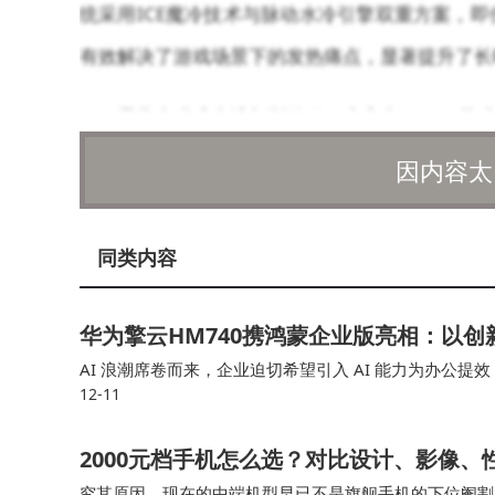
统采用ICE魔冷技术与脉动水冷引擎双重方案，
有效解决了游戏场景下的发热痛点，显著提升了长
屏幕表现成为该机型的另一大亮点。6.85英寸1
率与2592Hz高频PWM调光。由于前置摄像头完
因内容太
堪比专业显示设备。在实际使用中，这块屏幕不仅
与高频调光双重方案，有效缓解长时间使用带来的
同类内容
续航能力方面，该机型通过智能省电技术实现
华为擎云HM740携鸿蒙企业版亮相：以
但在重度使用场景下仍可支撑全天需求，普通使用
AI 浪潮席卷而来，企业迫切希望引入 AI 能力为办公提
有线快充与80W无线闪充，实测15分钟即可补
12-11
步不前；另一方面，随着移动办公和远程协作的普及，企业
影像系统的升级打破游戏手机传统短板。前置
2000元档手机怎么选？对比设计、影像、性
双5000万像素镜头组合在努比亚影像系统加持
究其原因，现在的中端机型早已不是旗舰手机的下位阉割