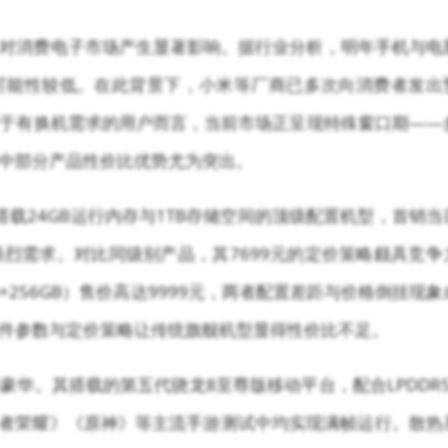
对消费电子市场产生显著影响。据行业分析，明年手机与电
可能性较低。在此背景下，小米等厂商已多次向消费者发出
于有换机需求的用户而言，当前市场正呈现特殊窗口期——
中部分产品性价比优势尤为突出。
款搭载24GB运行内存与1TB存储空间的顶级配置机型，首销当
烈需求。对比同级别产品，其7699元的定价策略颇具竞争
12GB+256GB）售价高达9999元，两者配置差距与价格倒挂现象
件参数与定价策略让传统旗舰机型显得性价比不足。
华。其搭载的第五代骁龙8至尊版移动平台，配合LPDDR5
，在《王者荣耀》《原神》等主流手游测试中均实现满帧运行。散热