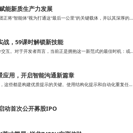
航赋能新质生产力发展
团正将“智能体”视为打通这“最后一公里”的关键载体，并以其深厚的
力发展范式。360集团以“智能体”为…
实战，59课时解锁新技能
ver交互。对于开发者而言，当前正是拥抱这一新范式的最佳时机：或
者；或驾驭主流智能体框架，利用…
场景应用，开启智能沟通新篇章
，这些都是构建优质提示的关键。使用结构化提示和自动化重复任
免泄露敏感信息。 通过掌握这些技巧，您将能…
启动首次公开募股IPO