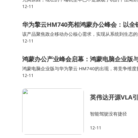
12-11
的水平。 总体来看，荣耀在方方面面的配置上考虑得更
彩。这种"全能型"配置使得该机型不仅适合游戏
华为擎云HM740亮相鸿蒙办公峰会：以
系统层面，基于安卓深度定制的Redmagic
该产品聚焦政企移动办公核心需求，实现从系统到生态的
与红外遥控等实用功能的加入，进一步拓展了设备的
12-11
工具，标志着鸿蒙办公生态在政企领域的布局再进一步。其配备
在同级别产品中形成显著优势，这种"性能越级"
鸿蒙办公产业峰会启幕：鸿蒙电脑企业版与擎
局。
鸿蒙电脑企业版与华为擎云 HM740的出现，将竞争维
12-11
芯片、操作系统到底层安全架构，华为实现了端到端的掌
英伟达开源VLA
智能驾驶没有捷径
12-11