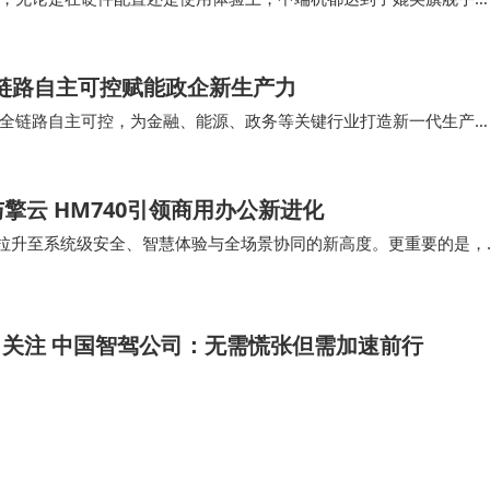
加周到，全场景无短板的综合体验，打破了同价位机型…
场景，也能满足日常摄影需求。
全链路自主可控赋能政企新生产力
 OS经过多代优化，在流畅度与安全性方面表现突出。多功能NF
全链路自主可控，为金融、能源、政务等关键行业打造新一代生产
使用场景。当前24GB+1TB顶配版本7699元的定价策略
2.8K OLED触控屏，支持120Hz高…
与"价格亲民"的组合，或将重新定义高端游戏手机市场的竞争
云 HM740引领商用办公新进化
度拉升至系统级安全、智慧体验与全场景协同的新高度。更重要的是，
控，它为政企客户提供了一个安全、可信、高效…
引关注 中国智驾公司：无需慌张但需加速前行