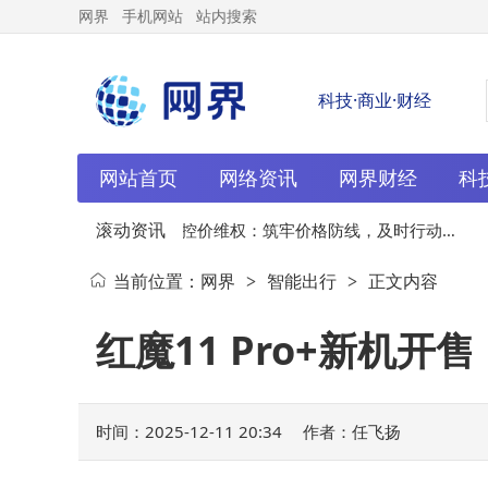
网界
手机网站
站内搜索
科技·商业·财经
网站首页
网络资讯
网界财经
科
滚动资讯
维度
12-11
品牌控价维权：筑牢价格防线，及时行动守
1
当前位置：
网界
智能出行
正文内容
>
>
护品牌长远发展
红魔11 Pro+新机开
时间：2025-12-11 20:34
作者：任飞扬