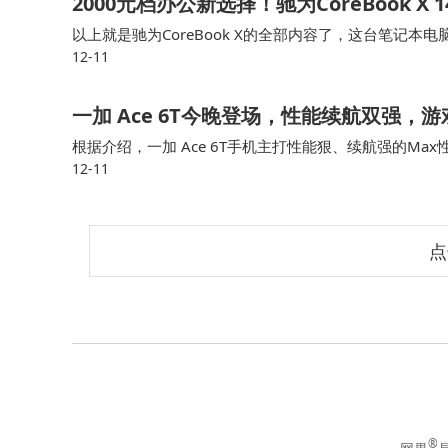
2000元档办公新选择！驰为CoreBook X
以上就是驰为CoreBook X的全部内容了，这台笔记
12-11
错，例如，屏幕、性能以及散热，如果日常主要用来办公，偶
一加 Ace 6T今晚登场，性能续航双强
根据介绍，一加 Ace 6T手机主打性能狠、续航强的M
12-11
消费者，是不错的选择。一加 Ace 6T手机搭载了第五
点
®