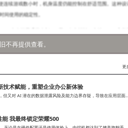
即使连续游戏数小时，机身温度仍能控制在舒适范围。这种设
时间使用的稳定性。
.5K真全面屏采用全新X10屏下发光材料，支持144Hz高刷
全隐藏于屏幕下方，整机屏占比达到惊人的95.3%，视觉沉浸
旧不再提供查看。
能流畅呈现社交媒体等日常应用，其护眼技术更通过DC调
视觉疲劳。
更
了续航与性能的平衡。尽管电池容量略小于同系列其他版本
创新技术赋能，重塑企业办公新体验
场景下续航时间更可延长至一天半。充电方案同时支持120
效，但又对 AI 潜在的数据泄露风险及能力边界存疑，导致在应用层面
充大部分电量，这种设计有效解决了游戏玩家的续航焦虑。
对于设备权限的“管”与“放”陷入…
1600万像素摄像头配合美颜算法，自拍效果自然通透；后
能 我最终锁定荣耀500
下，无论是人像拍摄还是风景记录，均能呈现细腻画质与准确
，无论是在硬件配置还是使用体验上，中端机都达到了媲美旗舰手