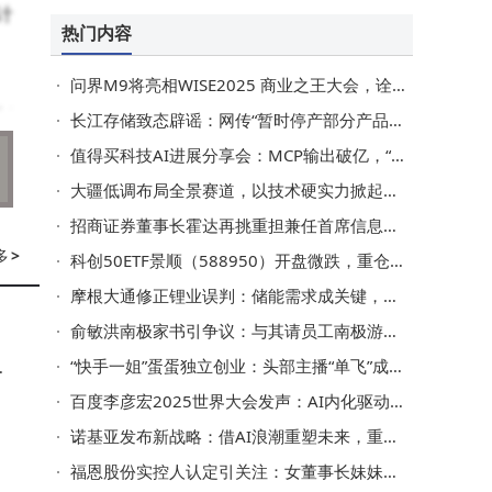
计
热门内容
问界M9将亮相WISE2025 商业之王大会，诠释智慧出行新范式
新
长江存储致态辟谣：网传“暂时停产部分产品”截图系恶意伪造
值得买科技AI进展分享会：MCP输出破亿，“海纳”ACP构建AI电商新范式
感
大疆低调布局全景赛道，以技术硬实力掀起市场风云
光
招商证券董事长霍达再挑重担兼任首席信息官 近年薪酬持续下滑
多
>
科创50ETF景顺（588950）开盘微跌，重仓股表现分化中芯国际等涨跌互现
摩根大通修正锂业误判：储能需求成关键，上调天齐赣锋评级，供应缺口仍存
，
俞敏洪南极家书引争议：与其请员工南极游，不如学胖东来给真福利
W
“快手一姐”蛋蛋独立创业：头部主播“单飞”成风，行业变革进行时
止
百度李彦宏2025世界大会发声：AI内化驱动，开启生产力革命新篇章
诺基亚发布新战略：借AI浪潮重塑未来，重组两大核心业务板块谋发展
置
福恩股份实控人认定引关注：女董事长妹妹曾任职持股未被归为实控人
色
机