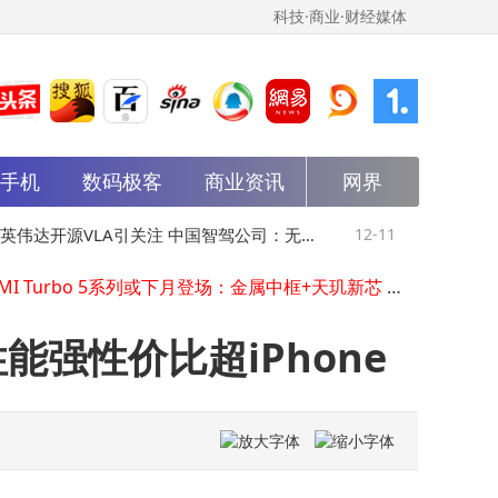
科技·商业·财经媒体
能手机
数码极客
商业资讯
网界
2000元档办公新选择！驰为CoreBook X 14英寸阔屏+锐龙7430U实测体验
英伟达开源VLA引关注 中国智驾公司：无需慌张但需加速前行
二代哈弗H9穿越版来袭！23.29万享三把锁+800mm涉水，越野性能拉满
伟达开源VLA引关注 中国智驾公司：无需
12-11
马斯克态度转
REDMI Turbo 5系列或下月登场：金属中框+天玑新芯 续航性能双升级
宝马加入特斯拉充电阵营 今年特斯拉超级充电桩已开放给15家车企
张但需加速前行
道与火星梦
卫岗乳业博鳌论道：以创新赋能百年品牌 共绘乳业新蓝图
360集团：智能体驱动产业变革，安全护航赋能新质生产力发展
性能强性价比超iPhone
AI开发新突破：MCP协议引领智能体开发实战，59课时解锁新技能
解锁ChatGPT高效秘籍：从提示构建到场景应用，开启智能沟通新篇章
马斯克社交媒体回应记者：SpaceX或很快启动首次公开募股IPO
2000元档办公新选择！驰为CoreBook X 14英寸阔屏+锐龙7430U实测体验
英伟达开源VLA引关注 中国智驾公司：无需慌张但需加速前行