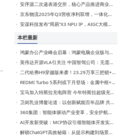
安序源二次递表港交所，核心产品推进商业化，已获超1亿美元融资
京东物流2025年Q3营收净利双增，一体化供应链与仓储网络成果显著
安谋科技发布“周易”X3 NPU IP，AIGC大模型能力跃升开启端侧AI新篇
C
力
本栏最新
，
格
鸿蒙办公产业峰会启幕：鸿蒙电脑企业版与擎云 HM740引领商用办公新进化
英伟达开源VLA引关注 中国智驾公司：无需慌张但需加速前行
从
二代哈弗H9穿越版来袭！23.29万享三把锁+800mm涉水，越野性能拉满
REDMI Turbo 5系列或下月登场：金属中框+天玑新芯 续航性能双升级
宝马加入特斯拉充电阵营 今年特斯拉超级充电桩已开放给15家车企
卫岗乳业博鳌论道：以创新赋能百年品牌 共绘乳业新蓝图
360集团：智能体驱动产业变革，安全护航赋能新质生产力发展
AI开发新突破：MCP协议引领智能体开发实战，59课时解锁新技能
解锁ChatGPT高效秘籍：从提示构建到场景应用，开启智能沟通新篇章