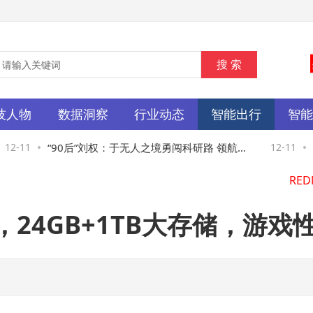
技人物
数据洞察
行业动态
智能出行
智
2-11
“90后”刘权：于无人之境勇闯科研路 领航国
12-11
英
产大模型持续向前
慌
售，24GB+1TB大存储，游戏