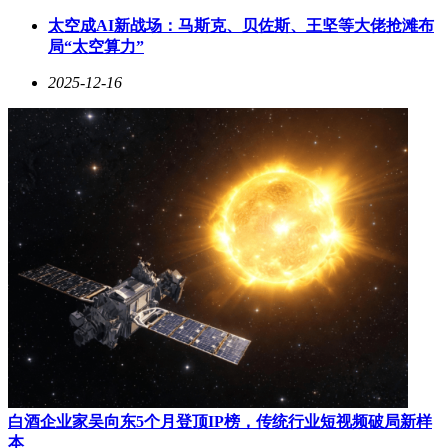
停车全流程。杭州望湖宾馆成为全国首个全场景“碰一下”概念
太空成AI新战场：马斯克、贝佐斯、王坚等大佬抢滩布
酒店，实现“一碰入住”的“零打扰”服务，对比传统入住流程效
局“太空算力”
率提升超10倍，树立了“未来酒店”新标杆。
2025-12-16
浙江文化空间发展有限公司针对传统场馆设备多、系统分散、
人力成本高等问题，推出AI智能化文化空间解决方案。该方
案以“平台+中台+终端+内容”为核心，平台层提供数据中台与
运营助手，中台层联动灯光、屏幕、安防等系统，终端层部署
服务机器人、AI消费终端等设备，内容层建设数字资产库与
AI内容引擎。例如，游客可通过AR导航探索展馆，参与互动
研学活动，体验沉浸式文化场景。
杭州玩点科技有限公司与杭州西溪湿地运营管理有限公司合
作，通过“玩点多多”AI一站式内容营销平台，解决景区内容生
产慢、达人招募难、投放成本高的问题。中秋国庆期间，平台
围绕攻略、打卡、活动等策划选题，借助AI生成2500余条优
质视频，并通过“PGC+UGC”联动推广，显著提升话题热度。
该方案降低创作成本的同时，扩大品牌曝光，助力景区营销数
字化转型。
杭州优数云旅信息技术有限公司与杭州京杭大运河博物馆合
白酒企业家吴向东5个月登顶IP榜，传统行业短视频破局新样
作，依托AI技术整合多源数据，构建大运河文化可信数据空
本