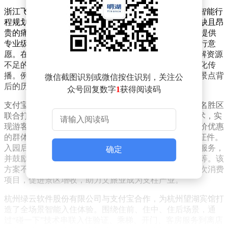
浙江飞猪网络技术有限公司与飞猪旅行APP合作推出的智能行
程规划服务，针对旅游决策成本高、个性化定制服务稀缺且昂
贵的痛点，通过AI技术降低用户规划门槛。该服务不仅提供
专业级行程方案，还促进了旅行普惠性，激发更多人出行意
愿。在文化旅行领域，飞猪“问一问”功能缓解了线下讲解资源
不足的问题，将知识性游览普及化，助力文化遗产数字化传
播。例如，游客可通过手机获取多语言讲解，深入了解景点背
微信截图识别或微信按住识别，关注公
后的历史故事。
众号回复数字
1
获得阅读码
支付宝（杭州）数字服务技术有限公司与杭州西湖风景名胜区
联合打造的智慧景区服务，通过“碰一下”或“一码通”技术，实
现游客免带证、免找码、免填信息的便捷入园。享受票价优惠
的群体可通过“芝麻信用”线上核验身份，无需携带资质证件。
入园后，景区智能体自动开启多语言导览、二消推荐等服务，
确定
并鼓励游客参与绿色行为，如节约用水、带垃圾出景区等。该
方案不仅提升了游客体验，还通过发放消费券、推荐二次消费
项目，促进景区增收，助力文旅业成为支柱产业。
杭州绿云软件股份有限公司与支付宝合作，为杭州望湖宾馆打
造了全场景智能入住体验。围绕住前、住中、住后场景，通
过“碰一下”技术串联入住验证、乘梯、开门、客房服务到离店