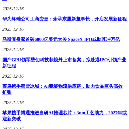
间。通过建立“可信空间→数据集→智能体应用”全链条机制，
整合区域内文化资源，实现政企数据协同创新，生动展现大运
2025-12-16
河历史底蕴与时代活力，推动区域文旅产业高质量发展。
华为终端公司工商变更：余承东履新董事长，开启发展新征程
浙江深大智能科技有限公司为建德市新安旅游投资有限公司打
2025-12-16
造的“趣游建德”AI智能体，构建了服务与交易一体化智能闭
环。该方案解决游客咨询与消费场景脱节、数据价值未充分激
马斯克身家首破6000亿美元大关 SpaceX IPO或助其冲万亿
活等问题，提升游客满意度与景区运营效率，拉动二次消费增
长，为同类景区智能化升级提供示范样本。
2025-12-16
浙江天迈文化科技有限公司与杭州良渚古城旅游发展有限公司
国产GPU领军壁仞科技获境外上市备案，拟赴港IPO引领产业
推出的良渚VR大空间体验，通过VR技术带领游客“走进”五千
新征程
年前良渚先民的世界。项目占地面积840平方米，可同时容纳
2025-12-16
40位观众互动体验。访客化身“时间旅人”，参与神圣祭祀、直
面洪水危机，感受古国兴衰。高精度空间定位、动作捕捉等技
菜鸟携手蜜雪冰城：AI赋能物流供应链，助力饮品巨头高效
术手段，实现上亿面数字模型的高保真还原，为文旅沉浸式体
扩张
验提供新范式。
2025-12-16
杭州易客智慧旅游科技有限公司与杭州远景国际旅行社有限公
司合作，通过AI技术优化报价流程。系统根据客户需求即时
苹果携手博通推进自研AI推理芯片：3nm工艺助力，2027年或
生成精准报价单，实现“分钟级”响应，提升专业形象与成单
迎新突破
率，同时增强成本控制能力，帮助旅行社在海量旅游资源中快