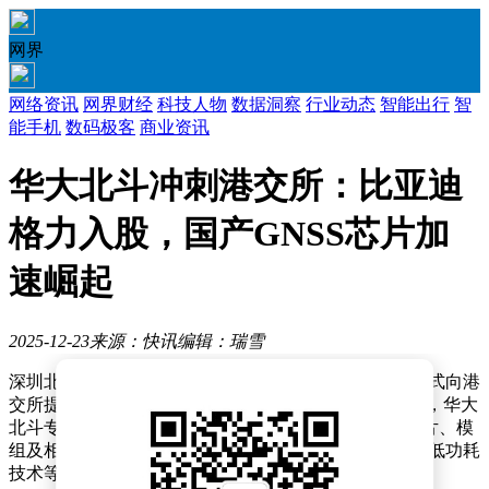
网界
网络资讯
网界财经
科技人物
数据洞察
行业动态
智能出行
智
能手机
数码极客
商业资讯
华大北斗冲刺港交所：比亚迪
格力入股，国产GNSS芯片加
速崛起
2025-12-23
来源：快讯
编辑：瑞雪
深圳北斗导航定位芯片领域的领军企业华大北斗近日正式向港
交所提交上市申请。作为国家级专精特新“小巨人”企业，华大
北斗专注于北斗及其他全球导航卫星系统（GNSS）芯片、模
组及相关解决方案的研发设计，在双频高精度定位、超低功耗
技术等关键领域形成技术壁垒。