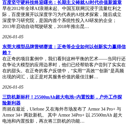
百度坚守硬科技终迎曙光：长期主义铸就AI时代价值新篇章
早在2012年全球AI浪潮未起、中国互联网沉浸于流量红利之
际，百度便展开以深度学习为代表的AI技术探索，随后成立
深度学习研究院，是国内首个系统性投入AI研发的企业；
2013年启动自动驾驶研发，2018年推出昆…
2026-01-05
东莞大模型品牌营销赛道：正奇等企业如何以创新实力赢得信
赖？
在正奇的项目案例中，我们看到这种平衡的艺术——当同行还
在争论大模型的应用边界时，他们已经帮助客户尝到了实实在
在的甜头。在正奇的客户反馈中，"实用""高效""创新"是高频
出现的词汇，这正是对其服务价值的最佳注解…
2026-01-05
三防机新标杆！25500mAh超大电池+内置投影，户外工作探
险新利器
而就在最近，Ulefone 又在海外市场发布了 Armor 34 Pro+ 与
Armor 34+ 两款新机。 其中 Armor 34Pro+ 以 25500mAh 超大
电池和内置投影，再次将三防机的功能…