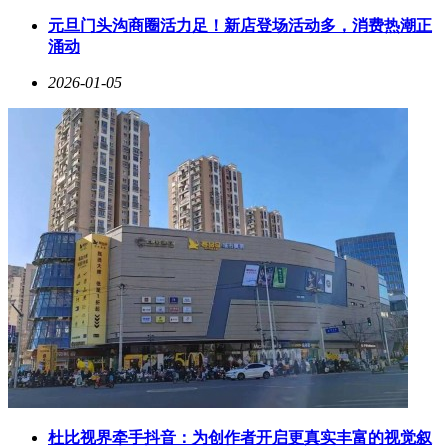
制，在地质灾害监测、野外作业等场景实现数据传输。客户群
体覆盖互联网企业、通信设备商、汽车制造商等58家重叠客户
元旦门头沟商圈活力足！新店登场活动多，消费热潮正
及供应商，2024年对前五大客户销售收入占比达48.6%。
涌动
行业格局方面，全球GNSS芯片市场呈现高度集中特征，2024
2026-01-05
年前十大厂商占据81.1%市场份额，美国欧洲企业占据主导地
位。随着北斗系统全球化进程加速，国内厂商在成本控制与产
品迭代速度上展现优势，华大北斗等企业正通过技术突破推动
国产替代进程。公司计划将募集资金用于研发强化、战略并购
及销售网络拓展，巩固在精准定位领域的技术领先地位。
杜比视界牵手抖音：为创作者开启更真实丰富的视觉叙