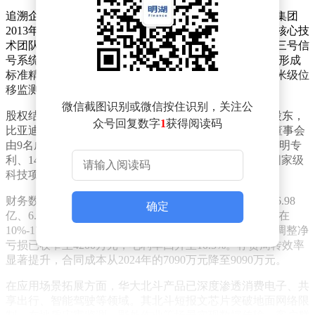
追溯企业发展脉络，华大北斗前身为中国电子信息产业集团
2013年设立的导航芯片部门。2017年通过资产重组完成核心技
术团队与研发体系的整合，同年推出全球首款支持北斗三号信
号系统的多频高精度SoC芯片HD8040系列。目前公司已形成
标准精度、高精度、北斗短报文三大产品矩阵，其中毫米级位
移监测精度达到行业静态监测极限水平。
微信截图识别或微信按住识别，关注公
股权结构显示，中电光谷以9.22%持股比例位列第一大股东，
众号回复数字
1
获得阅读码
比亚迪、格力创投分别持有4.12%和3.536%股份。公司董事会
由9名成员构成，研发团队占比超40%，累计持有57项发明专
利、147项实用新型专利及240项软件著作权，参与7项国家级
科技项目。
财务数据显示，2022至2025年上半年公司实现营业收入6.98
确定
亿、6.45亿、8.40亿及4.03亿元，同期研发支出占比维持在
10%-17%区间。尽管尚未实现盈利，但2025年上半年经调整净
亏损已收窄至4200万元，毛利率回升至10.5%。存货周转效率
显著提升，合同成本从2024年的7090万元降至9090万元。
在应用场景拓展方面，华大北斗产品已深度渗透消费电子、共
享出行、智能驾驶等领域。其北斗短报文芯片突破地面网络限