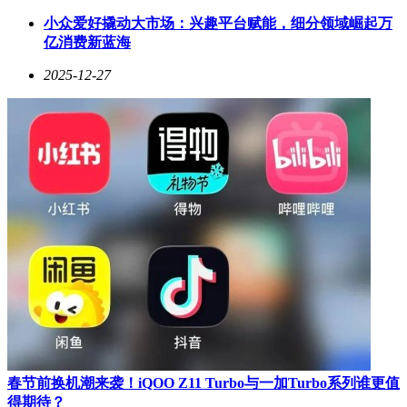
从"指尖艺术"到"工业制造"的能力迁移，源于其独创的DATA-
小众爱好撬动大市场：兴趣平台赋能，细分领域崛起万
AI-PHYSICS三位一体技术体系。该体系以海量真实数据为基
亿消费新蓝海
石，通过人工智能模型实现能力跃迁，最终依托定制化硬件完
成物理世界执行。
2025-12-27
在数据采集环节，团队摒弃传统遥操作方式，开发出
SenseHub可穿戴系统。这套包含视觉模块TARS-Vision和灵巧
手TARS Glove的设备，能完整记录人类操作时的视觉、触
觉、动作等多模态数据。基于该系统构建的WIYH数据集，已
成为全球首个大规模真实世界具身VLTA数据集，为模型训练
提供了关键素材。这种"以人为中心"的采集理念，确保了数据
与真实场景的高度契合。
具身基础模型TARS AWE 2.0的突破性在于解决了三大行业难
题：通过空间感知预训练构建认知模型，实现"知其然更知其
所以然"；采用全身端到端学习技术，将数据能力高效迁移至
机器人本体；其强大的泛化能力使核心技能可跨场景应用。这
些特性为规模化部署扫清了障碍，使机器人能像人类一样"举
一反三"。
硬件设计方面，团队提出"为AI而生"的核心理念。自研TAS关
春节前换机潮来袭！iQOO Z11 Turbo与一加Turbo系列谁更值
节将扭矩脉动控制在额定扭矩的千分之一以内，灵巧手TARS
得期待？