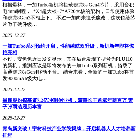
Dex集成视觉触觉传感器，实现感知执行一体化。这种软硬件
根据爆料，一加Turbo新机将搭载骁龙8s Gen4芯片，采用台积
协同设计，使数字世界的智能能够精准映射到物理操作中。发
电4nm制程，1*X4超大核+7*A720大核的架构，日常使用体验
布会亮相的A系列和T系列机器人，已搭载全套自研核心部件
和骁龙8Gen3不相上下。 不过一加向来擅长魔改，这次也给芯
与超级传感器组合。
片做了硬件级…
这种系统化解决方案的构建，源于团队在自动驾驶领域的深厚
2025-12-27
积累。陈亦伦将当前具身智能发展阶段类比2019年的自动驾驶
行业——当时行业正经历从规则驱动到AI驱动的技术范式转
一加Turbo系列预约开启，性能续航双升级，新机新年即将惊
变。它石团队将自动驾驶领域验证过的数据驱动理念引入具身
艳亮相
智能，从项目启动就确立了"数据为核心"的战略。这种跨领域
不过，安兔兔近日发文显示，其在后台发现了型号为PLU110
的经验迁移，解释了为何初创公司能快速构建完整技术栈。
的新机，推测应该是即将发布的一加Turbo系列新机，搭载了
高通骁龙8sGen4移动平台。 结合来看，全新的一加Turbo将首
当刺绣机器人完成最后一针时，现场展示的不仅是技术实力，
发9000mAh级大电…
更是一种发展理念的革新。它石智航选择从解决工业界最棘手
的问题切入，在真实场景中积累能力，逐步构建具备长期价值
2025-12-27
的技术曲线。这种务实路径的选择，或许正预示着具身智能从
墨库股份拟募资7.2亿冲刺创业板，董事长王首斌年薪百万 妻
实验室走向千家万户的转折点已经到来。
子张雨洁履历丰富
2025-12-27
青岛新突破！宇树科技产业学院揭牌，开启机器人人才培养新
征程