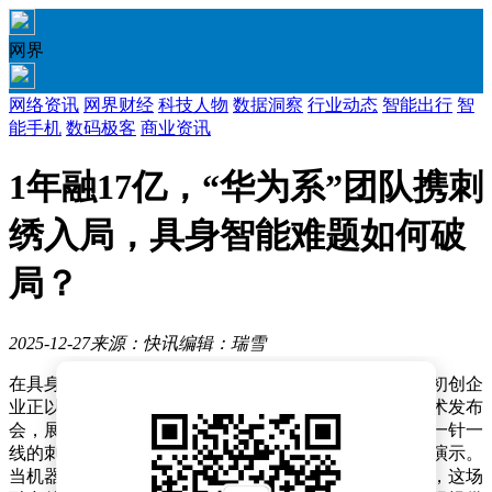
网界
网络资讯
网界财经
科技人物
数据洞察
行业动态
智能出行
智
能手机
数码极客
商业资讯
1年融17亿，“华为系”团队携刺
绣入局，具身智能难题如何破
局？
2025-12-27
来源：快讯
编辑：瑞雪
在具身智能这一前沿科技赛道上，一家成立不到一年的初创企
业正以独特方式吸引着行业目光。它石智航近日举办技术发布
会，展示的并非传统机器人擅长的搬运或跑跳，而是以一针一
线的刺绣技艺，完成了全球首个自主刺绣的机器人系统演示。
当机器人精准操控绣针在轻薄布料上勾勒出公司标志时，这场