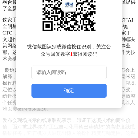
融合传统工艺与现代科技的表演，为具身智能的发展路径提供
了全新思考。
这家手握17亿元人民币融资的明星企业，其核心团队堪称"AI
全明星阵容"：创始人陈亦伦博士曾担任华为自动驾驶系统
CTO，主导完成华为首代自动驾驶全栈研发；首席科学家丁
文超作为华为"天才少年"计划首批成员，主导了智驾端到端决
策网络开发；董事长李震宇则曾长期领导百度自动驾驶事业
微信截图识别或微信按住识别，关注公
部。这支兼具学术背景与工程经验的团队，选择以刺绣作为技
众号回复数字
1
获得阅读码
术突破口，背后蕴含着对机器人能力边界的深刻理解。
"刺绣是验证机器人综合能力的终极考场。"陈亦伦在发布会上
解释，这项看似简单的任务实则包含六大技术挑战：亚毫米级
操作精度、双手协同控制、柔性物体处理、细腻力反馈、视觉
定位以及长程任务稳定性。当机器人需要同时应对布料形变、
确定
绣针微小尺寸和线体张力变化时，任何环节的失误都会导致整
个任务失败。这种对"劲道"的精准把控，正是传统工业机器人
难以突破的技术瓶颈。
发布会现场展示的线束装配演示，印证了这项技术的商业价
值。面对被业界称为"工业自动化哥德巴赫猜想"的高密度线缆
插拔任务，它石机器人展现出惊人的操作精度与稳定性。这种