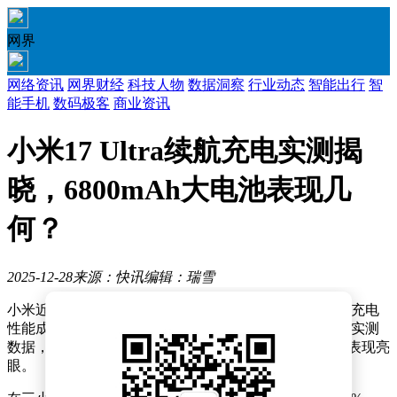
网界
网络资讯
网界财经
科技人物
数据洞察
行业动态
智能出行
智
能手机
数码极客
商业资讯
小米17 Ultra续航充电实测揭
晓，6800mAh大电池表现几
何？
2025-12-28
来源：快讯
编辑：瑞雪
小米近日正式推出了备受期待的17 Ultra机型，其续航与充电
性能成为消费者关注的焦点。根据小白测评数据库5.0的实测
数据，这款配备6800mAh大容量电池的新机在续航方面表现亮
眼。