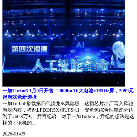
一加Turbo6 1月9日开售！9000mAh大电池+165Hz屏，2099元
起游戏党新选择
一加Turbo6搭载第四代骁龙8s风驰版，这颗芯片出厂写入风驰
游戏内核，搭配LPDDR5X和UFS4.1，安兔兔综合性能跑分达
到了260.9万+。 亓言纪语：对于一加Turbo6，亓纪的想法是这
样的：该机的…
2026-01-09