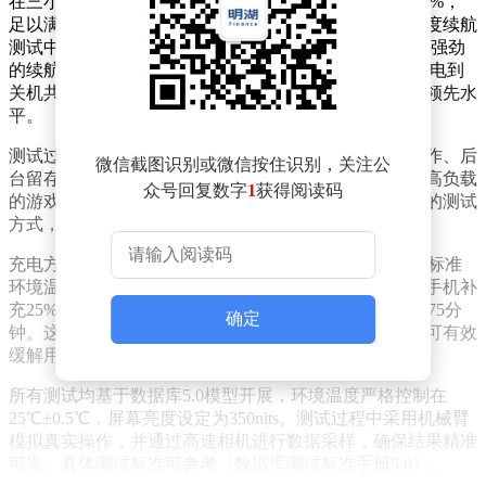
在三小时综合续航测试中，小米17 Ultra剩余电量达到65%，
足以满足日常轻度使用需求。而在更为严苛的六小时重度续航
测试中，该机型仍能坚持至电量耗尽前剩余3%，展现出强劲
的续航能力。极限续航测试结果显示，小米17 Ultra从满电到
关机共持续了6小时8分钟，这一成绩在同类产品中处于领先水
平。
测试过程中，手机全程保持亮屏状态，覆盖了应用内操作、后
微信截图识别或微信按住识别，关注公
台留存、应用启动与切换等日常使用场景，同时加入了高负载
众号回复数字
1
获得阅读码
的游戏测试环节，以全面评估其续航表现。这种多维度的测试
方式，确保了数据结果的客观性与参考价值。
充电方面，小米17 Ultra支持90W有线快充技术。在25℃标准
环境温度下，使用原装充电器进行测试：10分钟即可为手机补
充25%电量，60分钟前台显示充入100%，完全充满则需75分
确定
钟。这一充电效率对于大容量电池机型而言堪称出色，可有效
缓解用户的电量焦虑。
所有测试均基于数据库5.0模型开展，环境温度严格控制在
25℃±0.5℃，屏幕亮度设定为350nits。测试过程中采用机械臂
模拟真实操作，并通过高速相机进行数据采样，确保结果精准
可靠。具体测试标准可参考《数据库测试标准手册5.0》。