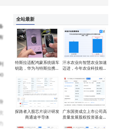
全站最新
备
有
特斯拉适配鸿蒙系统级车
汗水农业向智慧农业加速
列
钥匙，华为与特斯拉携手
迈进，今年农业科技相关
提升用户体验
企业注册量创新高
0
身
探路者入股芯片设计研发
广东国资成立上市公司高
次
商通途半导体
质量发展股权投资基金，
力
出资额10亿