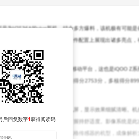
型号为V2536A的vivo新机，结合多方爆料，该机极有可能是
速引发科技圈的关注，因为这款新机在硬件配置上展现出诸多亮点，
Z11 Turbo确认搭载第五代骁龙8移动平台，这也是iQOO Z系
ench 6.5测试中，该机单核得分2753分，多核得分899
用提供了坚实保障。
.59英寸的1.5K分辨率LTPS中置打孔屏，显示效果细腻清晰。机
号后回复数字
1
获得阅读码
不仅提升了整体质感，还兼顾了握持舒适度。影像系统是此
摄，成为品牌旗下首款搭载该规格传感器的机型，成像解析