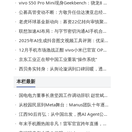
vivo S50 Pro Mini现身Geekbench：骁龙8 Gen5加持 多核性能飙至9344
公募高管变动不断：方敬升任信达澳亚总经理 何琨走马上任红土创新董事长
老虎环球基金新动向：募资22亿转向审慎聚焦，押注人工智能领域
联想加速AI布局：与字节密切沟通AI手机合作，AI终端营收占比大涨
2025年AI生成抖音图文视频工具评测：优采云凭全流程自动化与合规性领先
12月手机市场激战正酣 vivo小米已官宣 OPPO荣耀会否跟进？
京东工业正在帮中国工业重装“操作系统”
西贝务实转身：从舆论漩涡到口碑回暖，透明化举措赢回信任
本栏最新
国电电力董事长唐坚因工作调动辞职 赵世斌代行董事长职责
从校园民居到Meta舞台：Manus团队十年逐梦，AI征途再启新章
江西90后肖弘：从中国出发，携AI Agent公司Manus叩开Meta大门
年末手机圈热闹非凡！雷军官宣跨年直播，OPPOvivo新机曝光荣耀预热新品