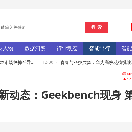
技人物
数据洞察
行业动态
智能出行
智
本市场热捧半导体
12-30
青春与科技共舞：华为高校花粉挑战赛
青年成长新画卷
o系列新动态：Geekbench现