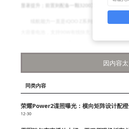
显著提升；前置则配备一颗3200万像素传感器，
续航能力一直是iQOO Z系列的强项，此次iQO
大容量电池，支持90W有线快充；而Z11 Turbo
无论是日常使用还是重度游戏场景，都能提供持久
力，可在复杂环境中稳定运行，进一步拓展了使用
因内容太
据多方消息透露，iQOO Z11 Turbo系
步揭晓，这款新机能否延续前代的成功，甚至带来
同类内容
荣耀Power2谍照曝光：横向矩阵设计配橙
12-30