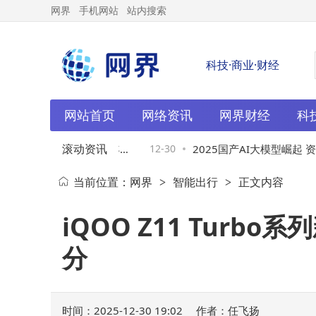
网界
手机网站
站内搜索
科技·商业·财经
网站首页
网络资讯
网界财经
科
滚动资讯
a舞台：Manus团队十年逐
12-30
2025国产AI大模型崛起 资
当前位置：
网界
智能出行
正文内容
>
>
章
产业新机遇
iQOO Z11 Turb
分
时间：2025-12-30 19:02
作者：任飞扬