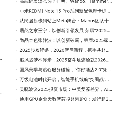
高端码表怎么选？佳明、Wahoo、Hammerhead深度对比评测来揭秘
小米REDMI Note 15 Pro系列新配色摩卡棕与车厘子红官图亮相，1月1日开售
从民居起步到站上Meta舞台：Manus团队十年逐梦AI的非凡征程
居然之家王宁：以创新引领发展 荣膺“2025家居年度CEO”殊荣
尚品本色张静波：以创新破局，荣膺2025家居年度CEO引领行业致远
2025步履铿锵，2026智启新程，携手共赴智能化变革新征程！
我
追风逐梦不停步，2025奋斗足迹绘就2026智能新篇
国风美学与贴心服务碰撞，“你好酒店2.0”凭实力圈粉无数
万级电池时代开启，智能手机续航“突围战”从硬件迈向生态
吴晓波谈2025投资市场：中美复苏差异，AI时代创业与挑战并存
通用GPU企业天数智芯拟赴港IPO：发行超2500万股，三年半累计亏损28.72亿
一