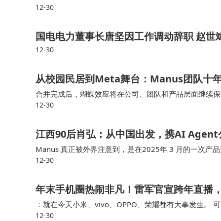
12-30
国电电力董事长唐坚因工作调动辞职 赵世
12-30
从校园民居到Meta舞台：Manus团队十
合并完成后，蝴蝶效应将在公司、团队和产品层面继续保持
12-30
们将继续迭代产品，为用户提供超预期的服务——这是 Ma
江西90后肖弘：从中国出发，携AI Agent
Manus 真正被外界注意到，是在2025年 3 月的
12-30
完成商业验证，最终进入 Meta 的核心体系——Manus
年末手机圈热闹非凡！雷军官宣跨年直播，O
：就在今天小米、vivo、OPPO、荣耀都有大事发生
12-30
起来聊聊。再有就是行业人士给出了第三方小米17 Ult