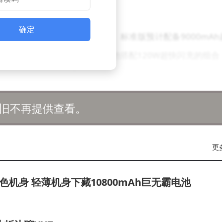
满足用户对自拍的高要求。
确定
O Z11 Turbo系列进一步突破。标准版预计配备9000mAh
 Pro版本则可能采用8000mAh电池搭配120W超快闪充的组合
的续航支持。该系列还具备IP68与IP69级别的防尘防水
场景。
旧不再提供查看。
列预计将在1月份正式亮相。随着发布日期的临近，更多详细信息将
更多惊喜，值得期待。
更
色机身 轻薄机身下藏10800mAh巨无霸电池