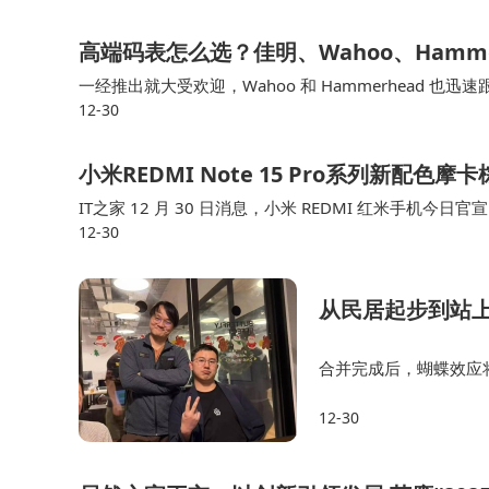
高端码表怎么选？佳明、Wahoo、Hamm
一经推出就大受欢迎，Wahoo 和 Hammerhead 也迅速跟进
12-30
需要加载路线就可以启动，码表会根据你的位置匹配地图
小米REDMI Note 15 Pro系列新配
IT之家 12 月 30 日消息，小米 REDMI 红米手机今日
12-30
观细节已公布，将在 1 月 1 日 10 点准时开售。 RE…
从民居起步到站上
合并完成后，蝴蝶效应将
全球消费级产品进行深
12-30
nus 从上线至今得以