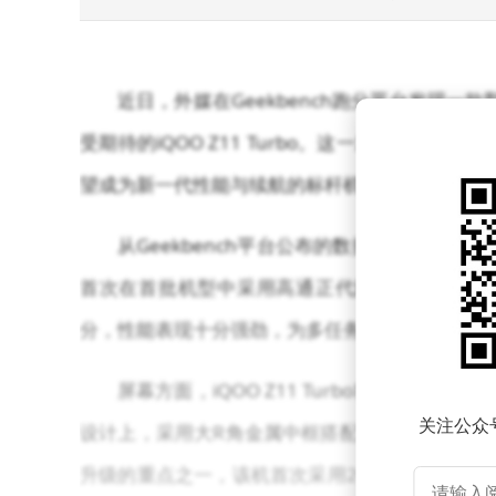
近日，外媒在Geekbench跑分平台发现一款
受期待的iQOO Z11 Turbo。这一发现迅
望成为新一代性能与续航的标杆机型。
从Geekbench平台公布的数据来看，iQOO 
首次在首批机型中采用高通正代旗舰SoC。在Geekb
分，性能表现十分强劲，为多任务处理和高负载应
屏幕方面，iQOO Z11 Turbo将配备一块6
关注公众
设计上，采用大R角金属中框搭配玻璃材质后盖，
升级的重点之一，该机首次采用2亿像素超高清主