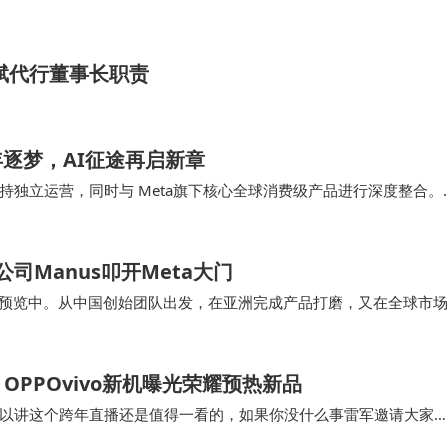
斌代行董事长职责
年逐梦，AI征途再启新章
独立运营，同时与 Meta旗下核心全球消费级产品进行深度整合。
nus 从上线至今得以存在和发展的根…
公司Manus叩开Meta大门
一次产品预览中。从中国创始团队出发，在亚洲完成产品打磨，又在全球市场
 的路径，或许正代表着一…
PPOvivo新机曝光荣耀预热新品
。 可以讲这个跨年直播还是值得一看的，如果你没什么事雷军邀请大家
ra的首销数据，这个数据没有确切的…