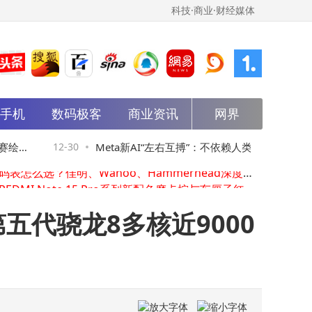
科技·商业·财经媒体
追风逐梦不停步，2025奋斗足迹绘就2026智能新篇
能手机
数码极客
商业资讯
网界
从校园民居到Meta舞台：Manus团队十年逐梦，AI征途再启新章
江西90后肖弘：从中国出发，携AI Agent公司Manus叩开Meta大门
年末手机圈热闹非凡！雷军官宣跨年直播，OPPOvivo新机曝光荣耀预热新品
绘就
12-30
Meta新AI“左右互搏”：不依赖人类数据，代
1
高端码表怎么选？佳明、Wahoo、Hammerhead深度对比评测来揭秘
小米REDMI Note 15 Pro系列新配色摩卡棕与车厘子红官图亮相，1月1日开售
码自我进化时代或将来临
从民居起步到站上Meta舞台：Manus团队十年逐梦AI的非凡征程
居然之家王宁：以创新引领发展 荣膺“2025家居年度CEO”殊荣
身 第五代骁龙8多核近9000
尚品本色张静波：以创新破局，荣膺2025家居年度CEO引领行业致远
2025步履铿锵，2026智启新程，携手共赴智能化变革新征程！
追风逐梦不停步，2025奋斗足迹绘就2026智能新篇
从校园民居到Meta舞台：Manus团队十年逐梦，AI征途再启新章