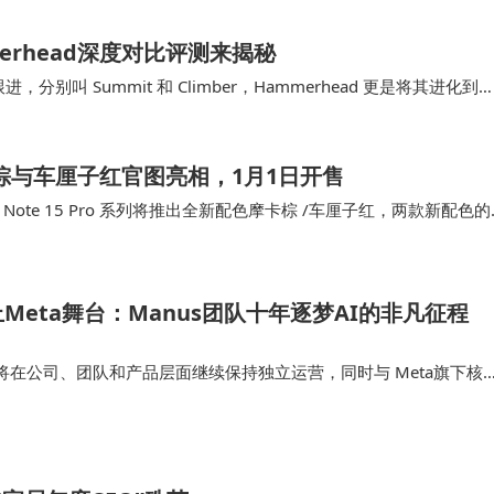
erhead深度对比评测来揭秘
，分别叫 Summit 和 Climber，Hammerhead 更是将其进化到
信息，…
色摩卡棕与车厘子红官图亮相，1月1日开售
官宣 Note 15 Pro 系列将推出全新配色摩卡棕 /车厘子红，两款新配色
Meta舞台：Manus团队十年逐梦AI的非凡征程
在公司、团队和产品层面继续保持独立运营，同时与 Meta旗下核
度整合。我们将继续迭代产品，为用户提供超预期的服务——这是 M
存在和发展的根…