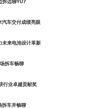
拆边聊YU7
米汽车交付成绩亮眼
力未来电池设计革新
现场拆车畅聊
斩获行业卓越贡献奖
场拆车并畅聊