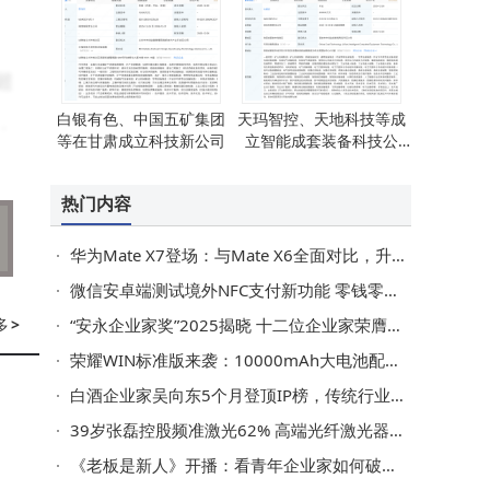
超
白银有色、中国五矿集团
天玛智控、天地科技等成
，
等在甘肃成立科技新公司
立智能成套装备科技公
能
司，注册资本20亿
热门内容
华为Mate X7登场：与Mate X6全面对比，升级亮点究竟几何？
逐
微信安卓端测试境外NFC支付新功能 零钱零钱通付款更便捷
多
>
“安永企业家奖”2025揭晓 十二位企业家荣膺殊荣共赴新征程
荣耀WIN标准版来袭：10000mAh大电池配骁龙8至尊，两千档性能续航新标杆！
白酒企业家吴向东5个月登顶IP榜，传统行业短视频破局新样本
39岁张磊控股频准激光62% 高端光纤激光器领域营收净利双增长
《老板是新人》开播：看青年企业家如何破局传承与创新“大考”