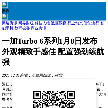
网界
网络资讯
网界财经
科技人物
数据洞察
行业动态
智能出行
智
能手机
数码极客
商业资讯
一加Turbo 6系列1月8日发布
外观精致手感佳 配置强劲续航
强
2025-12-31
来源：互联网
编辑：瑞雪
近日，一加官方正式宣布，备受期待的一加Turbo 6系列将于1
月8日正式亮相。这一消息由一加中国区总裁李杰亲自发布，
同时他还透露了新机在外观设计上的诸多细节，引发了广大消
费者的热烈讨论。