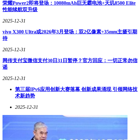
逐渐揭晓。对于广大消费者来说，这无疑是一款值得期待的新
荣耀Power2即将登场：10080mAh巨无霸电池+天玑8500 Elite
品。无论是外观设计、硬件配置还是续航表现，一加Turbo 6
性能续航双升级
系列都展现出了强大的竞争力。让我们共同期待1月8日的到
来，见证一加Turbo 6系列的正式发布。
2025-12-31
vivo X300 Ultra或2026年3月登场：双2亿像素+35mm主摄引期
待
2025-12-31
网传支付宝微信支付30日31日暂停？官方回应：一切正常勿信
谣
2025-12-31
第三届IPv6应用创新大赛落幕 创新成果涌现 引领网络技
术新趋势
2025-12-31