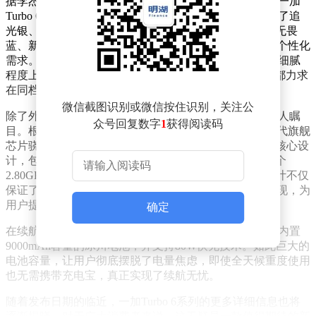
据李杰介绍，一加Turbo 6系列将包含两款机型，分别是一加
Turbo 6和一加Turbo 6V。在配色方面，一加Turbo 6提供了追
光银、旷野绿和独行黑三种选择，而一加Turbo 6V则有无畏
蓝、新星白和独行黑三种配色方案，满足了不同用户的个性化
需求。李杰特别强调，一加Turbo 6系列在外观精致度和细腻
程度上都达到了旗舰水平，无论是R角还是Deco设计，都力求
在同档产品中做到极致，真机效果将更加惊艳。
微信截图识别或微信按住识别，关注公
除了外观设计，一加Turbo 6系列在硬件配置上也同样令人瞩
众号回复数字
1
获得阅读码
目。根据此前曝光的消息，该系列预计将搭载高通下一代旗舰
芯片骁龙8s Gen4。这款芯片采用了独特的“1+3+2+2”八核心设
计，包括1个3.21GHz的超大核、3个3.01GHz的大核、2个
2.80GHz的中核以及2个2.02GHz的能效核心。这样的设计不仅
保证了出色的多线程调度能力，还带来了卓越的能效表现，为
用户提供了更加流畅的使用体验。
确定
在续航方面，一加Turbo 6系列同样表现出色。该系列将内置
9000mAh容量的冰川电池，并支持80W快充技术。如此巨大的
电池容量，让用户彻底摆脱了电量焦虑，即使全天候重度使用
也无需携带充电宝，真正实现了续航无忧。
随着发布日期的临近，一加Turbo 6系列的更多详细信息也将