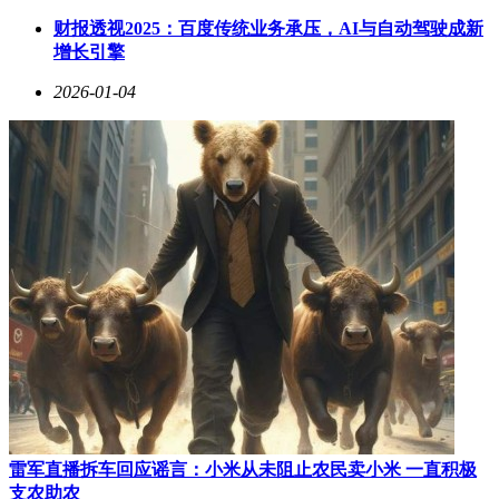
社区生态的营造同样离不开投票活动的助力。某知识分享平台
通过“最佳内容创作者”投票，不仅激发了用户创作热情，还形
财报透视2025：百度传统业务承压，AI与自动驾驶成新
成了“投票-讨论-改进”的良性循环。参与者表示，这种共同决
增长引擎
策的模式让他们感受到社区归属感，平台月活用户因此增长
2026-01-04
40%。多样化的投票形式，如图片投票、视频投票等，进一步
满足了不同用户群体的表达需求。
雷军直播拆车回应谣言：小米从未阻止农民卖小米 一直积极
支农助农