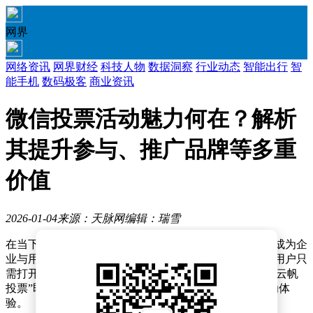
网界
网络资讯
网界财经
科技人物
数据洞察
行业动态
智能出行
智
能手机
数码极客
商业资讯
微信投票活动魅力何在？解析
其提升参与、推广品牌等多重
价值
2026-01-04
来源：天脉网
编辑：瑞雪
在当下社交媒体蓬勃发展的环境中，微信投票活动逐渐成为企
业与用户互动的重要桥梁。通过简单便捷的操作流程，用户只
需打开微信，进入“发现”页面中的“小程序”选项，搜索“云帆
投票”即可参与，这种低门槛的参与方式极大提升了互动体
验。