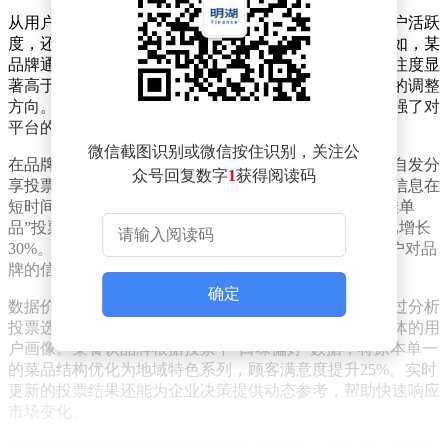
从用户参与层面看，定期举办的投票活动不仅能激发用户活跃
度，还能通过结果反馈帮助企业精准捕捉用户需求。例如，某
品牌通过分析投票数据发现，年轻群体对环保主题的关注度显
著高于其他年龄段，这一发现直接推动了后续产品设计的调整
方向。这种双向互动模式让用户感受到被重视，进而增强了对
平台的忠诚度。
微信截图识别或微信按住识别，关注公
在品牌传播方面，微信投票的裂变效应尤为突出。用户自发分
众号回复数字
1
获得阅读码
享投票链接至朋友圈或社群，形成病毒式传播，使品牌信息在
短时间内触达更广泛人群。某美妆品牌曾通过“年度最佳单
品”投票活动，两周内获得超50万次曝光，产品销量同比增长
30%。更重要的是，公开透明的投票机制有效提升了用户对品
牌的信任感，为长期口碑建设奠定基础。
确定
数据价值的深度挖掘是微信投票的另一大优势。企业通过分析
投票选项的分布、用户地域特征等维度，能够构建出立体的用
户画像。某餐饮品牌根据投票中“口味偏好”数据，将原本单一
的菜品结构优化为地域特色系列，顾客满意度提升25%。实时
更新的投票结果还能为企业决策提供动态参考，帮助快速响应
市场变化。