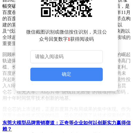
幅突破60%，在科技股中表现尤为亮眼。这一成绩的背后，是
百度在硬核科技领域的长期布局迎来集中爆发。在2025年11月
的百度世界大会上，公司展示了新一代昆仑芯与天池超节点构
建的算力底座，文心大模型5.0展现的全模态领先能力，以
及“伐谋”智能体推动产业变革的实践成果。其中，萝卜快跑以
微信截图识别或微信按住识别，关注公
全球超1700万次服务订单登顶行业榜首，成为自动驾驶领域的
众号回复数字
1
获得阅读码
重要里程碑。
回顾科技产业发展史，英特尔、特斯拉、亚马逊等巨头的崛起
轨迹揭示了一个共同规律：在行业追逐短期利益时，坚持高门
槛、长周期的技术投入，最终能在时代转折点收获技术复利。
百度的战略选择与此一脉相承。早在2012年全球AI浪潮尚未
确定
兴起时，百度便成立深度学习研究院，成为国内首个系统性投
入AI研发的企业。2013年启动自动驾驶研发，2018年推出昆
仑芯，在无人车、AI芯片等“烧钱且见效慢”的领域持续加码，
用十年时间筑牢技术创新的地基。
昆仑芯的上市进程，正是百度算力布局成果的集中体现。作为
百度十余年技术沉淀的结晶，昆仑芯经历了从技术探索到产品
化、从规模化量产到成为行业算力底座的完整历程。截至2025
东莞大模型品牌营销赛道：正奇等企业如何以创新实力赢得信
年底，其已累计完成数万卡部署，点亮国内首个全自研三万卡
赖？