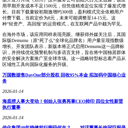
用早期开发成本不足1500元，但凭借精准定位实现了爆发式增
长。目前下载量较初期激增约300倍，盈利模式完全依赖用户
付费下载，当前定价为8元，未来可能调整至14-15元。这
种“轻资产、高回报”的运营模式，在互联网产品中颇为罕见。
在海外市场，该应用同样表现亮眼。继获得外媒关注后，其国
际版Demumu（原“死了么”全球化品牌名）用户量呈现指数级
增长。开发团队表示，新版本将正式启用Demumu这一品牌标
识，并持续优化预警机制与多语言支持，旨在将中国独居群体
的安全解决方案推广至全球市场。这一战略转型标志着产品从
区域性工具向国际化服务的升级。
万国数据售DayOne部分股权 回收95%本金 拟加码中国核心业
务
2026-01-14
海底捞人事大变动！创始人张勇再掌CEO帅印 四位女性新晋
执行董事
2026-01-14
传化集团40年稳健前行密码何在？——对话董事长徐冠巨探寻