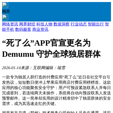
网界
网络资讯
网界财经
科技人物
数据洞察
行业动态
智能出行
智
能手机
数码极客
商业资讯
“死了么”APP官宣更名为
Demumu 守护全球独居群体
2026-01-14
来源：互联网
编辑：瑞雪
一款专为独居人群打造的付费应用“死了么”近日在社交平台引
发热议，短短数日便冲上苹果应用商店付费应用榜榜首。这款
应用的核心功能聚焦安全守护：用户可预设紧急联系人并每日
完成签到，若连续两天未操作，系统将自动向预设联系人发送
预警邮件。这一简单却实用的设计精准切中了独居群体的安全
需求，成为其迅速走红的关键。
据开发方月境（郑州）技术服务公司创始人吕先生透露，该应