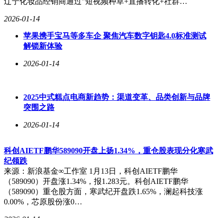
辽宁化妆品经销商通过"短视频种草+直播转化+社群…
2026-01-14
苹果携手宝马等多车企 聚焦汽车数字钥匙4.0标准测试
解锁新体验
2026-01-14
2025中式糕点电商新趋势：渠道变革、品类创新与品牌
突围之路
2026-01-14
科创AIETF鹏华589090开盘上扬1.34%，重仓股表现分化寒武
纪领跌
来源：新浪基金∞工作室 1月13日，科创AIETF鹏华
（589090）开盘涨1.34%，报1.283元。科创AIETF鹏华
（589090）重仓股方面，寒武纪开盘跌1.65%，澜起科技涨
0.00%，芯原股份涨0…