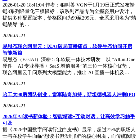
2026-01-20 18:41:04 作者：狼叫兽 VGN于1月19日正式发布蜻
蜓3系列轻量化三模鼠标，该系列产品专为全握姿用户设计，
提供多种配置版本，价格区间为99至299元。全系采用名为“蜻
蜓战脊”的…
2026-01-21
易思态联合阿里云：以AI破局直播痛点，软硬生态协同开启
智能新篇
易思态（EastAI）深耕 5 年软硬一体技术研发，以 “All-in-One
硬件 + AI 专业导播 + SaaS 增值服务”的三位一体核心优势，
联合阿里云千问系列大模型能力，推出 AI 直播一体机及…
2026-01-21
哈工大90后团队创业，雷军陆奇加持，斯坦德机器人冲刺IPO
2026-01-21
2026年AI读书新体验：智能精读+互动对话，让高效学习触手
可及
据《2026中国数字阅读行业白皮书》显示，超过75%的职场人
士与在校学生面临“想读书但没时间”的核心困境，而传统阅读