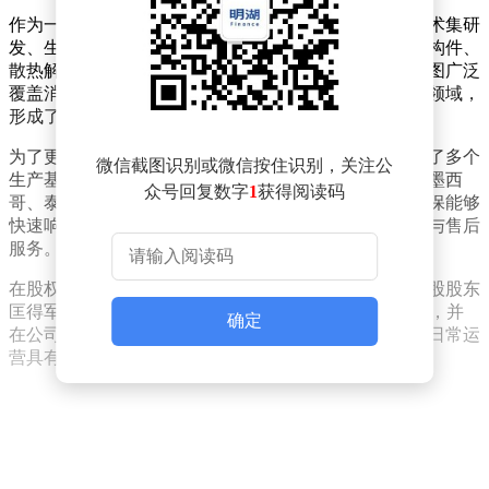
作为一家立足东莞、面向全球的高新技术企业，岚瑞技术集研
发、生产与销售于一体，致力于为全球客户提供精密结构件、
散热解决方案及包装材料的一站式制造服务。其业务版图广泛
覆盖消费电子、云计算、汽车、医疗及工业应用等多个领域，
形成了多元化的市场布局。
为了更好地服务全球客户，岚瑞技术在全球范围内设立了多个
微信截图识别或微信按住识别，关注公
生产基地与研发中心。目前，该集团已在中国、越南、墨西
众号回复数字
1
获得阅读码
哥、泰国及美国等地建立了完善的生产与研发网络，确保能够
快速响应不同地区的市场需求，并提供高效的技术支持与售后
服务。
在股权结构方面，岚瑞技术呈现出较为集中的特点。控股股东
匡得军通过直接及间接方式合计持有公司71.94%的股份，并
确定
在公司中担任董事长及经理职务，对公司的战略决策与日常运
营具有重要影响力。