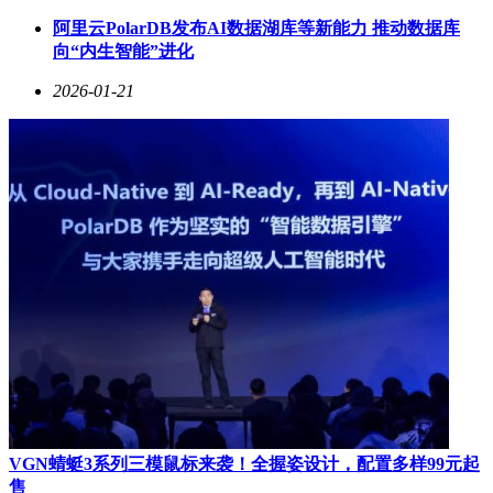
阿里云PolarDB发布AI数据湖库等新能力 推动数据库
向“内生智能”进化
2026-01-21
VGN蜻蜓3系列三模鼠标来袭！全握姿设计，配置多样99元起
售