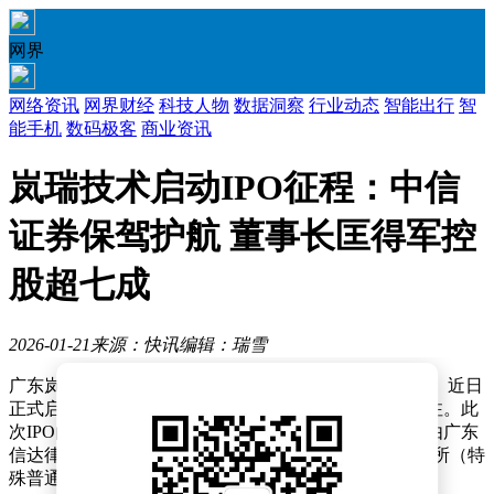
网界
网络资讯
网界财经
科技人物
数据洞察
行业动态
智能出行
智
能手机
数码极客
商业资讯
岚瑞技术启动IPO征程：中信
证券保驾护航 董事长匡得军控
股超七成
2026-01-21
来源：快讯
编辑：瑞雪
广东岚瑞技术集团股份有限公司（以下简称“岚瑞技术”）近日
正式启动首次公开募股（IPO）进程，引发市场广泛关注。此
次IPO的辅导机构为中信证券股份有限公司，法律事务由广东
信达律师事务所负责，审计工作则交由天健会计师事务所（特
殊普通合伙）承担。