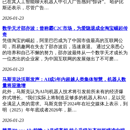
机遇，为光伏行业开辟出全新的增长空间。
已在其人工智能聊天机器人中引入广告感到“惊讶”。 哈萨比
斯还表示，尽管广告…
2026-01-23
数学天才邵亦波：曾称霸C2C市场，为爱隐退成全淘宝崛起传
奇
凭借淘宝的崛起，阿里巴巴成为了中国市值最高的互联网公
司，而易趣网在失去了邵亦波后，迅速衰退。 通过父亲悉心
的培养和自己不懈的努力，邵亦波最终从一个数学天才成长为
一位杰出的企业家，为中国互联网的发展做出了不可磨…
2026-01-23
马斯克达沃斯发声：AI或5年内超越人类集体智慧，机器人数
量将迎激增
此外，马斯克认为AI与机器人技术将引发前所未有的经济爆
炸式增长。“我们实际上将制造足够多的机器人和AI，足以完
全满足人类的需求。马斯克曾于2024年在社交媒体上表示，到
明（2025）年年底或者2026年，新…
2026-01-23