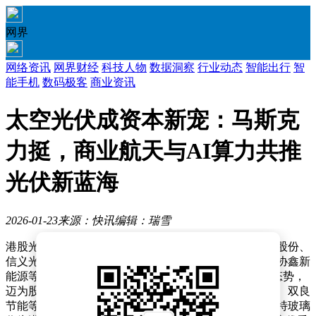
网界
网络资讯
网界财经
科技人物
数据洞察
行业动态
智能出行
智
能手机
数码极客
商业资讯
太空光伏成资本新宠：马斯克
力挺，商业航天与AI算力共推
光伏新蓝海
2026-01-23
来源：快讯
编辑：瑞雪
港股光伏板块近期表现强劲，多只个股涨幅显著。钧达股份、
信义光能等企业股价均实现两位数增长，福莱特玻璃、协鑫新
能源等公司涨幅更是突破10%。A股市场同样呈现积极态势，
迈为股份、捷佳伟创等设备制造商股价涨停，钧达股份、双良
节能等组件企业也录得可观涨幅。值得注意的是，福莱特玻璃