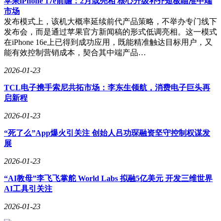
苹果iPhone 17e前瞻：2月或亮相 核心升级补齐短板瞄准中端
市场
发布模式上，该机大概率延续前代产品策略，不举办专门线下
发布会，而是通过苹果官方新闻稿的形式低调亮相。这一模式
在iPhone 16e上已得到成功应用，既能精准触达目标用户，又
能有效控制营销成本，契合其中端产品…
2026-01-23
TCL电子携手索尼共拓市场：李东生领航，消费电子巨头再
启新程
2026-01-23
“死了么”App爆火引关注 创始人吕功琛融资坚守控制权谋发
展
2026-01-23
“AI教母”李飞飞掌舵 World Labs 拟融5亿美元 开发三维世界
AI工具引关注
2026-01-23