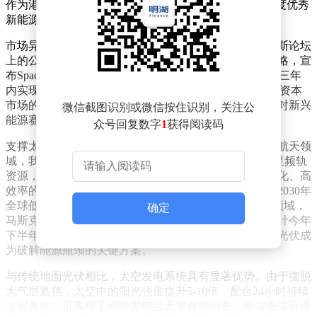
作为港股百强企业，近期在"港股100强"评选中荣获"年度优秀
新能源上市公司"称号，为板块热度再添助力。
市场异动的直接导火索源于特斯拉创始人马斯克在达沃斯论坛
上的公开表态。这位科技巨头明确提出太空光伏发展战略，宣
布SpaceX与特斯拉将联合推进太阳能产能扩张，计划在三年
内实现年产100GW的太阳能制造能力。该言论迅速引发资本
市场的连锁反应，相关概念股集体走强，凸显出投资者对新兴
微信截图识别或微信按住识别，关注公
能源赛道的高度关注。
众号回复数字
1
获得阅读码
支撑太空光伏概念的核心逻辑在于双重需求驱动。商业航天领
域，我国"G60星链"计划已向国际电联申报超20万颗卫星频轨
资源，创下国内单次申报纪录。大规模卫星组网对轻量化、高
效率的太阳能电池产生刚性需求，财信证券测算显示，2030年
全球低轨卫星光伏市场规模有望突破295亿元。AI算力领域，
确定
马斯克警告称电力供应增速远落后于芯片产能扩张，预计今年
下半年可能出现芯片因缺电无法运行的情况，这使太空光伏成
为破解能源瓶颈的关键方案。
与传统地面光伏相比，太空发电系统具有显著优势。由于摆脱
大气层遮挡，太空中的阳光强度提升5-10倍，配合24小时持续
光照条件，可实现不间断发电且无需储能设备。极端低温环境