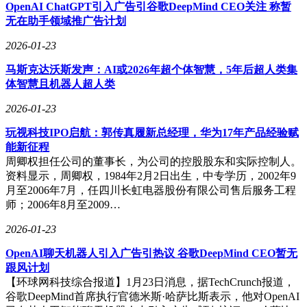
更构成天然冷却系统，有效降低设备损耗。马斯克特别指出，
OpenAI ChatGPT引入广告引谷歌DeepMind CEO关注 称暂
随着发射成本下降，未来十年内太空将成为部署AI数据中心
无在助手领域推广告计划
最具成本效益的场所。
2026-01-23
机构对产业前景普遍持乐观态度。中信建投测算显示，2030年
马斯克达沃斯发声：AI或2026年超个体智慧，5年后超人类集
中国低轨卫星光伏市场规模将超30亿美元，若进入100GW太
体智慧且机器人超人类
空数据中心建设阶段，全球市场规模可达5000-10000亿美元。
国金证券更预测同期全球市场将突破万亿规模。这种预期已引
2026-01-23
发产业联动，近期多家海外商业航天企业密集考察中国光伏产
业链，从设备制造到材料供应各环节均受到关注。
玩视科技IPO启航：郭传真履新总经理，华为17年产品经验赋
能新征程
不过，产业落地仍面临多重挑战。太空环境中的强辐射、极端
周卿权担任公司的董事长，为公司的控股股东和实际控制人。
温差以及微陨石撞击等问题，对光伏组件的可靠性提出严苛要
资料显示，周卿权，1984年2月2日出生，中专学历，2002年9
求。长江证券测算表明，建设1GW太空光伏系统需要数万吨
月至2006年7月，任四川长虹电器股份有限公司售后服务工程
设备，仅发射成本就高达数百亿美元，是地面电站的数十倍。
师；2006年8月至2009…
有市场分析人士指出，当前太空光伏仍处于概念验证阶段，真
正实现商业化运营可能需要5-10年时间。
2026-01-23
尽管争议不断，但资本市场已用真金白银表达态度。近期光伏
OpenAI聊天机器人引入广告引热议 谷歌DeepMind CEO暂无
板块的持续走强，反映出投资者对"能源+科技"跨界融合的强
跟风计划
烈预期。随着商业航天技术突破和AI算力需求爆发，这个曾
【环球网科技综合报道】1月23日消息，据TechCrunch报道，
经只存在于科幻作品中的概念，正在逐步转化为现实中的产业
谷歌DeepMind首席执行官德米斯·哈萨比斯表示，他对OpenAI