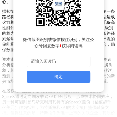
心。
据知情人士透露，该计划的技术实现路径已初步成型。第一条
路径将依托SpaceX成熟的火箭回收技术，通过"星舰"重型运载
火箭将定制化数据中心模块送入预定轨道。这些模块将配备高
性能计算芯片和液冷系统，直接为xAI提供每秒百亿亿次级别
的算力支持，远超现有地面数据中心的运算能力。第二条路径
则聚焦能源解决方案，特斯拉团队正在研发适用于太空环境的
微信截图识别或微信按住识别，关注公
储能系统，通过高效太阳能电池板与锂离子电池组的组合，确
众号回复数字
1
获得阅读码
保数据中心在地球阴影期仍能持续运行。
资本市场对这项跨领域整合表现出浓厚兴趣。SpaceX投资者
分析指出，若太空数据中心项目落地，xAI将成为首要服务对
象，其训练大模型所需的算力成本可降低60%以上。更有投行
预测，这种天地一体化的算力架构可能催生价值万亿美元的新
确定
兴市场，涵盖卫星通信、深空探测、气候建模等多个领域。
在股权结构层面，市场传出多种整合方案。一种设想是
SpaceX通过定向增发收购xAI部分股权，形成技术协同效应；
另一种可能则是马斯克利用其持有的SpaceX股份（估值超千
亿美元）作为抵押，为特斯拉和xAI的太空项目提供融资支
持。值得注意的是，特斯拉作为唯一上市的关联企业，其股价