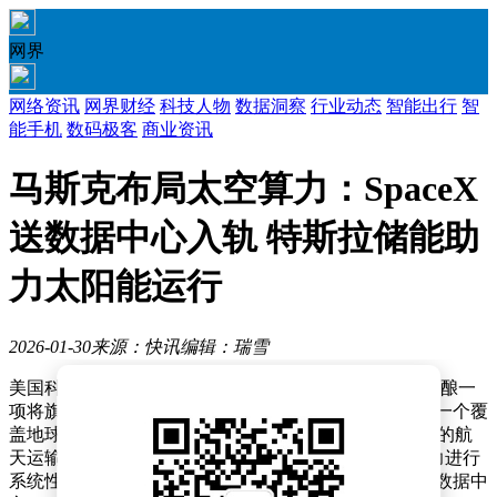
网界
网络资讯
网界财经
科技人物
数据洞察
行业动态
智能出行
智
能手机
数码极客
商业资讯
马斯克布局太空算力：SpaceX
送数据中心入轨 特斯拉储能助
力太阳能运行
2026-01-30
来源：快讯
编辑：瑞雪
美国科技界近日传出重磅消息，企业家埃隆·马斯克正酝酿一
项将旗下三大核心企业深度整合的战略布局，旨在构建一个覆
盖地球与太空的算力网络。这一计划的核心是将SpaceX的航
天运输能力、特斯拉的能源技术以及xAI的人工智能算力进行
系统性融合，最终在近地轨道建立全球首个商业化太空数据中