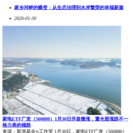
波动已被视为观察整个布局进展的重要指标。
家乡河畔的蝶变：从生态治理到水岸繁荣的幸福新篇
行业分析师认为，这项计划若成功实施，将彻底改变全球算力
2026-01-30
竞争格局。传统数据中心受限于地理分布和能源供应，而太空
数据中心可实现全球低延迟覆盖，特别在金融交易、自动驾驶
等对时延敏感的领域具有颠覆性优势。不过，该计划也面临诸
多挑战，包括太空辐射对电子元件的影响、数据传输的带宽限
制，以及国际太空法的合规性问题。
家电ETF广发（560880）1月30日开盘微涨，重仓股涨跌不一
格力美的领跌
来源：新浪基金∞工作室 1月30日，家电ETF广发（560880）