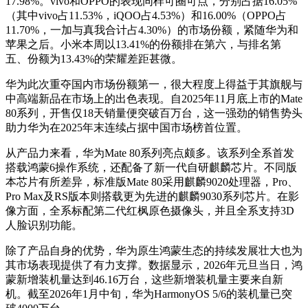
17.98%。vivo和OPPO的表现同样可圈可点，分别占据16.05%
（其中vivo占11.53%，iQOO占4.53%）和16.00%（OPPO占
11.70%，一加与真我合计占4.30%）的市场份额，紧随华为和
苹果之后。小米本周以13.41%的份额排在第六，与排名第
五、份额为13.43%的荣耀差距甚微。
华为此次重夺国内市场份额第一，很大程度上得益于其旗舰与
中高端新品在市场上的出色表现。自2025年11月底上市的Mate
80系列，开售仅18天销量便突破百万台，这一强劲的销售势头
助力华为在2025年末连续占据中国市场榜首位置。
从产品力来看，华为Mate 80系列亮点颇多。该系列全系首发
搭载鸿蒙6操作系统，还配备了新一代自研麒麟芯片。不同版
本芯片有所差异，标准版Mate 80采用麒麟9020处理器，Pro、
Pro Max及RS版本则搭载更为先进的麒麟9030系列芯片。在影
像方面，全系标配第二代红枫原色摄像头，并且全系支持3D
人脸识别功能。
除了产品自身的优势，华为原生鸿蒙生态的持续发展壮大也为
其市场表现提供了有力支撑。数据显示，2026年元旦当日，鸿
蒙新增装机量达到46.16万台，这些新增装机量主要来自新
机。截至2026年1月中旬，华为HarmonyOS 5/6的装机量已突