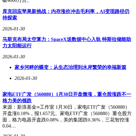
破4000万台。
库克回应苹果新挑战：内存涨价冲击毛利率，AI变现路径仍
待探索
2026-01-30
马斯克布局太空算力：SpaceX送数据中心入轨 特斯拉储能助
力太阳能运行
2026-01-30
家乡河畔的蝶变：从生态治理到水岸繁荣的幸福新篇
2026-01-30
家电ETF广发（560880）1月30日开盘微涨，重仓股涨跌不一
格力美的领跌
来源：新浪基金∞工作室 1月30日，家电ETF广发（560880）
开盘涨0.18%，报1.657元。家电ETF广发（560880）重仓股方
面，格力电器开盘跌0.08%，美的集团跌0.36%，三花智控涨
0.04…