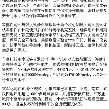
轴机械臂高频模拟用户开关门盖的动作，同时叠加极端温度、
湿度及粉尘环境，全面验证门盖系统的疲劳寿命。这一测试确
保小米汽车门盖系统在长期使用中保持操作顺畅、密封完整及
安全冗余，成为保障车辆可靠性的重要环节。
零部件耐久与强度试验台则聚焦于两个核心测试：耐久测试评
估零部件在长期使用后的功能与结构完整性，确保用户长周期
使用无忧；强度测试则检测零部件在极端工况下的关键点位强
度，保障安全可靠性。局部刚度试验台针对车门、机盖、仪表
台、扶手等核心零部件，模拟按压、踩踏等工况，确保其刚度
满足用户需求。
车身扭转刚度试验台通过“拧毛巾”式的动态载荷测试，评估车
身在特殊工况下的抗扭能力。优秀的扭转刚度可显著提升车辆
操控性、NVH静谧性及密封性。数据显示，小米SU7的车身
扭转刚度达到51000N·m/deg，YU7则为47610N·m/deg，均处于
行业领先水平。
雷军此前在直播中透露，小米汽车已在北京、上海、南京、武
汉四地启用超过100个自建试验室，并拥有安徽广德、江苏盐
城两个整车综合试验场。目前，小米汽车测试团队规模已超过
800人，涵盖从零部件到整车的全流程测试体系。