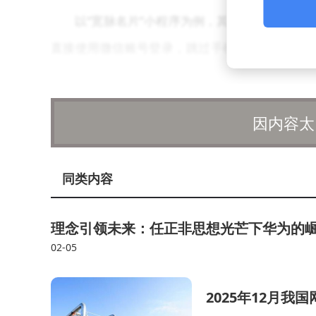
以“宽脉名片”小程序为例，其操作路径充分
直接使用微信账号登录，跳过手机号验证等繁琐
板，用户可根据职业属性快速定位。信息填充环节
即可预览效果。最终生成的名片包含专属二维码与
因内容太
过三分钟。
电子名片的价值不仅限于初次生成，更在于持
同类内容
名档等线上触点，形成品牌曝光矩阵。在线上会议
更新职位变动、项目成果等内容，能让名片随个人
理念引领未来：任正非思想光芒下华为的
02-05
当前，电子名片制作已形成标准化服务模式，
花费少量时间体验流程，即可掌握一套高效的自我
2025年12月我
社交的基础设施。