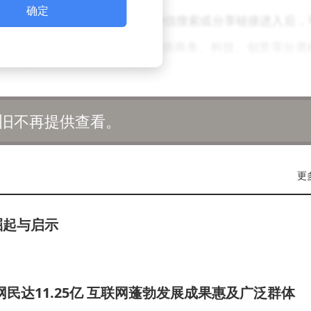
确定
体现了高效设计理念。用户通过微信搜索或分享链接进入后，
环节。在模板选择阶段，平台提供商务、科技、创意等分类
支持手动输入或微信资料导入，填写姓名、职位等核心信息
分享链接，用户可立即保存至相册或复制链接，整个过程不
旧不再提供查看。
续运营。用户可将名片二维码嵌入社交媒体个人简介、邮件
更
或社群交流中，通过发送名片链接可快速传递完整信息。定
成长持续增值，成为动态的数字化个人档案。
崛起与启示
其本质是通过技术手段降低个人品牌建设成本。职场人士仅
展示工具。这种低门槛的数字化解决方案，正在重新定义职
国网民达11.25亿 互联网蓬勃发展成果惠及广泛群体