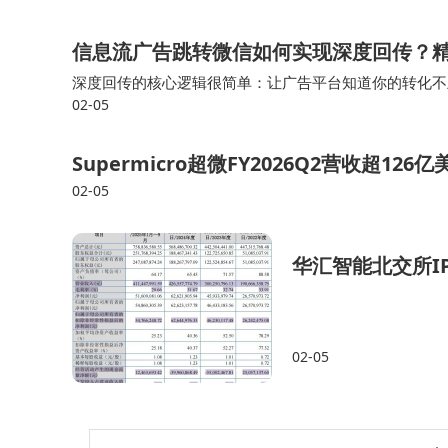
信息流广告跳转微信如何实现深度回传？
深度回传的核心逻辑很简单：让广告平台知道你的转化不止
02-05
投健身课程广告，用普通链接可能只回传“加粉成功”，
Supermicro超微FY2026Q2营收超
02-05
华汇智能北交所I
02-05