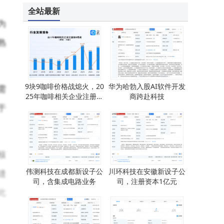
全站最新
为
熟
9块9咖啡价格战熄火，20
华为哈勃入股AI软件开发
需
25年咖啡相关企业注册量
商跨赴科技
同比增长20.22%
于
核
伟测科技在成都新设子公
川环科技在安徽新设子公
缝
司，含集成电路业务
司，注册资本1亿元
此