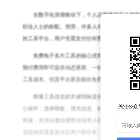
在数字化浪潮推动下，个人品牌建设正从传统
职业人士的标配。然而，许多人在尝试制作电子名
的工具平台，用户无需支付任何费用即可完成从设
免费电子名片工具的核心优势在于降低使用门
预付费用即可提供动态更新、一键分享、访问数据
工具成本。优质平台甚至能在免费版本中保留足够
衡量工具优劣的关键指标是操作流程的简洁性
关注公众
心操作：选择模板、填充信息、确认生成。例如，
衔接，支持从微信资料自动导入联系方式，大幅缩
流程精简度直接决定用户留存率。