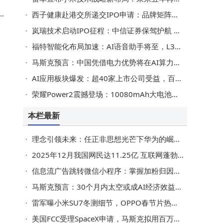
产
西子健康赴港交所递交IPO申请：品牌矩阵亮眼 近三年营收稳步增长
融
岚瑞技术启动IPO征程：中信证券保驾护航 董事长匡得军控股超七成
福特智能化布局加速：AI语音助手将至，L3自动驾驶与混动储能齐发力
马斯克预言：中国凭借电力优势将在AI算力竞争中占据领先地位
AI应用板块爆发：超40家上市公司受益，百度智能云成关键支撑
悄
荣耀Power2震撼登场：10080mAh大电池领衔，性能配置全面升级！
本栏最新
理念引领未来：任正非思想光芒下华为的崛起与启示
经
2025年12月我国网民达11.25亿 互联网蓬勃发展成果惠及广泛群体
信息流广告跳转微信小程序：掌握加粉归因，让广告投放精准高效
马斯克预言：30个月内太空或成AI经济效益应用新蓝海
表
雷军曝小米SU7冬测细节，OPPO春节片热映，vivo创新奖揭晓，荣耀新折叠屏入网
美国FCC受理SpaceX申请，马斯克拟用百万卫星构建地球轨道计算网络