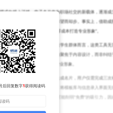
模式向线上迁移，电子名片作为职场社交的新载体，逐渐成
片时，常因操作复杂或隐性成本望而却步。事实上，借助成
计到分享的全流程，真正实现“零成本打造专业形象”。
槛。对于初创者、自由职业者及学生群体而言，这类工具无
追踪等基础功能。用户可将精力聚焦于内容设计，而非纠结
的个性化空间，帮助用户展现专业形象。
。理想状态下，从进入平台到生成名片，用户仅需完成三次
号后回复数字
1
获得阅读码
部分小程序通过优化交互设计，将模板库与信息录入界面无
短操作时间。任何冗余步骤都可能削弱“免费”的吸引力，因