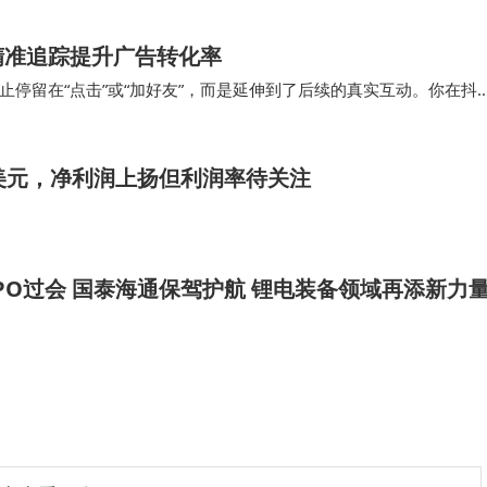
精准追踪提升广告转化率
停留在“点击”或“加好友”，而是延伸到了后续的真实互动。你在抖
但用支持深度回传的方案，你能知道哪些用户…
126亿美元，净利润上扬但利润率待关注
PO过会 国泰海通保驾护航 锂电装备领域再添新力