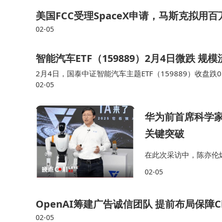
美国FCC受理SpaceX申请，马斯克拟
02-05
智能汽车ETF（159889）2月4日微跌 
2月4日，国泰中证智能汽车主题ETF（159889）收盘跌0.
02-05
9889）份额为3940.08万份，规模为4341.18万元。即
华为前首席科学家
关键突破
在此次采访中，陈亦伦爆
驶技术突破，比特斯拉
02-05
驾驶技术研发。为解决
OpenAI筹建广告诚信团队 提前布局保障C
02-05