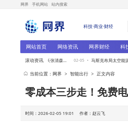
网界
手机网站
站内搜索
科技·商业·财经
网站首页
网络资讯
网界财经
科
滚动资讯
A+H”上市，80后董事长张清森
02-05
马斯克布局太空能源引遐
当前位置：
网界
智能出行
正文内容
>
>
达130亿
调中仍获资金青睐
零成本三步走！免费电
时间：2026-02-05 19:01
作者：赵云飞