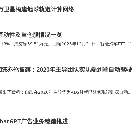
用百万卫星构建地球轨道计算网络
规模流动性及重仓股情况一览
18%，成交额59.51万元。回顾2025年12月31日，智能汽车ETF（1
该基…
陈亦伦披露：2020年主导团队实现端到端自动驾驶
出了猛料：自己在2020年主导华为ADS时就已经实现端到端自动
还要早。陈亦伦在访谈中提及，2020年其团队在华为启动端到端自
该问题，他与团队尝…
hatGPT广告业务稳健推进