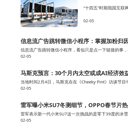
“十四五”时期我国互联
业增加值占GDP比重提
02-05
入日常生活与生产领域
信息流广告跳转微信小程序：掌握加粉归
信息流广告跳转微信小程序，看似只是点一下链接的事，
02-05
打水漂。尤其是当用户从广告页一路跳转到微信，中间的
马斯克预言：30个月内太空或成AI经济效
当地时间2月4日，马斯克在在《Cheeky Pint》访
02-05
济效益的应用领域将是太空。那些一直生活在软件领域的
雷军曝小米SU7冬测细节，OPPO春节片
雷军表示新一代小米SU7这一次挑战的是零下39度的
02-05
示极端条件下测试非常不容易，向全行业所有参与冬测的