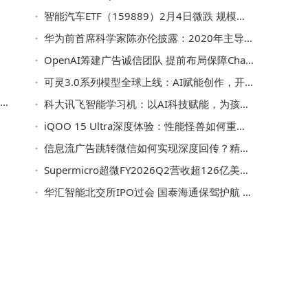
智能汽车ETF（159889）2月4日微跌 规模流动性及重仓股情况一览
华为前首席科学家陈亦伦披露：2020年主导团队实现端到端自动驾驶关键突破
OpenAI筹建广告诚信团队 提前布局保障ChatGPT广告业务稳健推进
可灵3.0系列模型全球上线：AI赋能创作，开启全民导演新篇章
5
科大讯飞智能学习机：以AI科技赋能，为孩子铺就高效有趣的成才之路
iQOO 15 Ultra深度体验：性能怪兽如何重塑手游体验新标杆
信息流广告跳转微信如何实现深度回传？精准追踪提升广告转化率
Supermicro超微FY2026Q2营收超126亿美元，净利润上扬但利润率待关注
华汇智能北交所IPO过会 国泰海通保驾护航 锂电装备领域再添新力量
驾
动