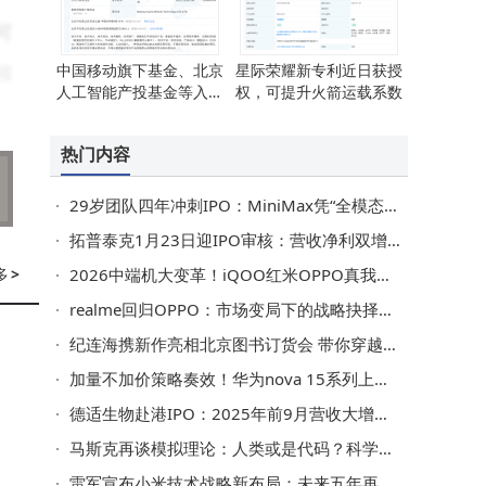
可
中国移动旗下基金、北京
星际荣耀新专利近日获授
模
人工智能产投基金等入股
权，可提升火箭运载系数
后
因时机器人
热门内容
超
29岁团队四年冲刺IPO：MiniMax凭“全模态”技术闯入全球AI赛道
拓普泰克1月23日迎IPO审核：营收净利双增，前五大客户贡献近七成收入
签
多
>
2026中端机大变革！iQOO红米OPPO真我双尺寸新机，谁能称王？
期
realme回归OPPO：市场变局下的战略抉择与全球化新征程
纪连海携新作亮相北京图书订货会 带你穿越千年品宋韵烟火
加量不加价策略奏效！华为nova 15系列上市后销量迅速突破40万台
需
德适生物赴港IPO：2025年前9月营收大增，创始人宋宁履历亮眼
场
马斯克再谈模拟理论：人类或是代码？科学争议与商业算计交织
雷军宣布小米技术战略新布局：未来五年再投2000亿研发，2026年迎重磅新品