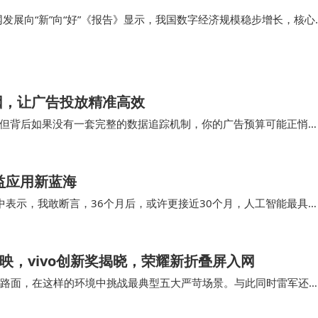
网发展向“新”向“好”《报告》显示，我国数字经济规模稳步增长，核心
升至10.5%，产业数字化转型步伐全面提速。生成式人工智能正加速
，成为推…
因，让广告投放精准高效
但背后如果没有一套完整的数据追踪机制，你的广告预算可能正悄
路径如果断了，平台就无法知道谁真正完成了“加好…
益应用新蓝海
谈节目中表示，我敢断言，36个月后，或许更接近30个月，人工智能最具
人还没有意识到，他们即将在硬件…
热映，vivo创新奖揭晓，荣耀新折叠屏入网
冰雪路面，在这样的环境中挑战最典型五大严苛场景。与此同时雷军还
汽车工程师们致敬，每个人都是汽车产业的幕后英…