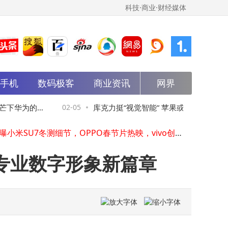
科技·商业·财经媒体
能手机
数码极客
商业资讯
网界
科大讯飞智能学习机：以AI科技赋能，为孩子铺就高效有趣的成才之路
2025年12月我国网民达11.25亿 互联网蓬勃发展成果惠及广泛群体
信息流广告跳转微信小程序：掌握加粉归因，让广告投放精准高效
下华为的崛
02-05
库克力挺“视觉智能” 苹果或将其拓展至AirP
斯克预言：30个月内太空或成AI经济效益应用新蓝海
雷军曝小米SU7冬测细节，OPPO春节片热映，vivo创新奖揭晓，荣耀新折叠屏入网
ds与智能眼镜新领域
美国FCC受理SpaceX申请，马斯克拟用百万卫星构建地球轨道计算网络
智能汽车ETF（159889）2月4日微跌 规模流动性及重仓股情况一览
专业数字形象新篇章
华为前首席科学家陈亦伦披露：2020年主导团队实现端到端自动驾驶关键突破
OpenAI筹建广告诚信团队 提前布局保障ChatGPT广告业务稳健推进
可灵3.0系列模型全球上线：AI赋能创作，开启全民导演新篇章
科大讯飞智能学习机：以AI科技赋能，为孩子铺就高效有趣的成才之路
2025年12月我国网民达11.25亿 互联网蓬勃发展成果惠及广泛群体